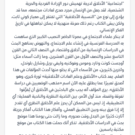
"اجتماعية" الأخلاق لدرجة تهميش دور الإرادة الفردية والحرية
الشخصية. لقد جعل من الإنسان مجرد صدى لعادات مجتمعه، مما قد
يؤدي إلى نوع من "النسبية الأخلاقية" التي تفتقر إلى معيار كوني ثابت،
ولكن يبقى الكتاب رغم ذلك صرخة منهجية لا يمكن تجاهلها في تاريخ
الفكر الإنساني.
لا ينكر علماء الاجتماع في عصرنا الحاضر النصيب الكبير الذي ساهمت
به المدرسة الفرنسية في إنشاء علم الاجتماع، والنهوض بمناهج البحث
في الدراسات الإنسانية من أخلاق واقتصاد في النصف الثاني من القرن
التاسع عشر والنصف الأول من القرن العشرين. وما زالت أسماء مثل:
أوجست كونت وتارد وموس وفوكنيه وليفي بريل وشارل بلوندل،
وآخرين كثيرين، من الأسماء التي لا يخلو منها أحدث المؤلفات في هذا
العلم. يعد كتاب «الأخلاق وعلم العادات الأخلاقية» ثورة كبرى، وهو
أصدق تعبيرًا عما يطلق عليه الآن اسم «مذهب الوضعيين في دراسة
الأخلاق». يرى المؤلف أنه يجب على الباحثين في الأخلاق أن يُفرِّقوا
تفرقة واضحة، منذ أول الأمر، بين الناحية النظرية والناحية العملية؛ أي
التطبيقية، إذ ليس من الممكن أن يحرز علم الأخلاق النظري أي تقدم
إلا إذا فرق بينه وبين التطبيق العملي. وأفكار هذا الكتاب أفكار جريئة
أثارت كثيرًا من الجدل وقت صدوره، وما زالت حتى يومنا هذا موضع
بحث في الدراسات الأخلاقية. تذكر أنك حملت هذا الكتاب من موقع
مكتبة ياسمين