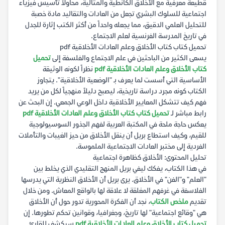
قطيعة معرفية مع الأخلاق الكانطية والمثالية، محاولاً تأسيس فيزياء
اجتماعية للسلوك البشري تجعل من العادات والتقاليد مادة خصبة
للتحليل العلمي الدقيق، مما يجعله واحداً من أكثر الكتب إثارة للجدل
في تاريخ المدرسة الفرنسية لعلم الاجتماع.
تحميل كتاب كتاب الأخلاق وعلم العادات الأخلاقية pdf
يسعى الكثير من الباحثين في علم الاجتماع والفلسفة إلى
تحميل
كتاب الأخلاق وعلم العادات الأخلاقية pdf
نظراً لكونه الوثيقة
الأساسية التي أسست لما يعرف بـ "الوضعية الأخلاقية". يتجاوز
الكتاب كونه مجرد دراسة تاريخية، ليصبح دليلاً منهجياً لكل من يريد
فهم كيف تتشكل المعايير الأخلاقية داخل الوعي الجمعي. إن البحث عن
رابط مباشر لـ
تحميل كتاب كتاب الأخلاق وعلم العادات الأخلاقية pdf
يعكس حاجة ملحة في المكتبة العربية لفهم الجذور السوسيولوجية
للقيم، وكيف استطاع بريل أن ينقل الأخلاق من حيز الغيبات والتأملات
الفردية إلى مختبر العادات الاجتماعية الملموسة.
تحليل المحتوى: الأخلاق كظاهرة اجتماعية
في هذا الكتاب، يفكك ليفي بريل المنهج التقليدي الذي يخلط بين
"العلم" و"الفن" في الأخلاق. يرى بريل أن الأخلاق النظرية التي يدرسها
الفلاسفة في غرفهم المغلقة لا علاقة لها بالواقع المعاش. ومن خلال
تقديم
ملخص الكتاب
، نجد أن الفكرة المحورية تدور حول أن الأخلاق
هي "وقائع اجتماعية" لها تاريخ، وجغرافيا، وقوانين تحكم تطورها. إن
تحميل كتاب الأخلاق وعلم العادات الأخلاقية pdf
سيكشف للقارئ