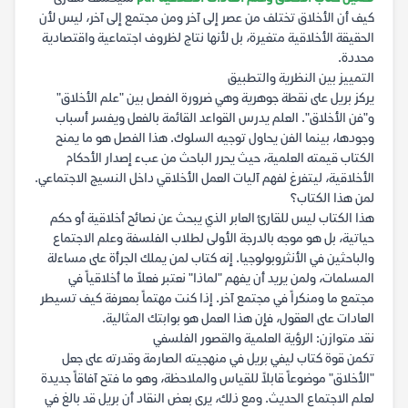
كيف أن الأخلاق تختلف من عصر إلى آخر ومن مجتمع إلى آخر، ليس لأن
الحقيقة الأخلاقية متغيرة، بل لأنها نتاج لظروف اجتماعية واقتصادية
محددة.
التمييز بين النظرية والتطبيق
يركز بريل على نقطة جوهرية وهي ضرورة الفصل بين "علم الأخلاق"
و"فن الأخلاق". العلم يدرس القواعد القائمة بالفعل ويفسر أسباب
وجودها، بينما الفن يحاول توجيه السلوك. هذا الفصل هو ما يمنح
الكتاب قيمته العلمية، حيث يحرر الباحث من عبء إصدار الأحكام
الأخلاقية، ليتفرغ لفهم آليات العمل الأخلاقي داخل النسيج الاجتماعي.
لمن هذا الكتاب؟
هذا الكتاب ليس للقارئ العابر الذي يبحث عن نصائح أخلاقية أو حكم
حياتية، بل هو موجه بالدرجة الأولى لطلاب الفلسفة وعلم الاجتماع
والباحثين في الأنثروبولوجيا. إنه كتاب لمن يملك الجرأة على مساءلة
المسلمات، ولمن يريد أن يفهم "لماذا" نعتبر فعلاً ما أخلاقياً في
مجتمع ما ومنكراً في مجتمع آخر. إذا كنت مهتماً بمعرفة كيف تسيطر
العادات على العقول، فإن هذا العمل هو بوابتك المثالية.
نقد متوازن: الرؤية العلمية والقصور الفلسفي
تكمن قوة كتاب ليفي بريل في منهجيته الصارمة وقدرته على جعل
"الأخلاق" موضوعاً قابلاً للقياس والملاحظة، وهو ما فتح آفاقاً جديدة
لعلم الاجتماع الحديث. ومع ذلك، يرى بعض النقاد أن بريل قد بالغ في