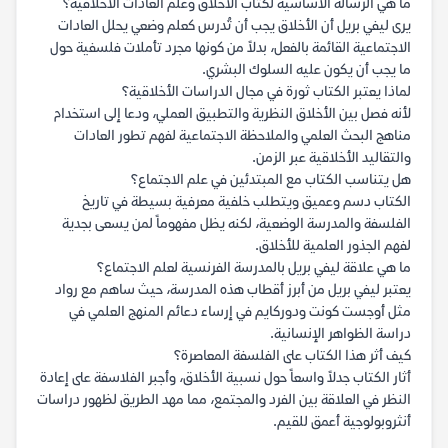
ما هي الرسالة الأساسية لكتاب الأخلاق وعلم العادات الأخلاقية؟
يرى ليفي بريل أن الأخلاق يجب أن تُدرس كعلم وضعي يحلل العادات
الاجتماعية القائمة بالفعل، بدلاً من كونها مجرد تأملات فلسفية حول
ما يجب أن يكون عليه السلوك البشري.
لماذا يعتبر الكتاب ثورة في مجال الدراسات الأخلاقية؟
لأنه فصل بين الأخلاق النظرية والتطبيق العملي، ودعا إلى استخدام
مناهج البحث العلمي والملاحظة الاجتماعية لفهم تطور العادات
والتقاليد الأخلاقية عبر الزمن.
هل يتناسب الكتاب مع المبتدئين في علم الاجتماع؟
الكتاب دسم وعميق ويتطلب خلفية معرفية بسيطة في تاريخ
الفلسفة والمدرسة الوضعية، لكنه يظل مفهوماً لمن يسعى بجدية
لفهم الجذور العلمية للأخلاق.
ما هي علاقة ليفي بريل بالمدرسة الفرنسية لعلم الاجتماع؟
يعتبر ليفي بريل من أبرز أقطاب هذه المدرسة، حيث ساهم مع رواد
مثل أوجست كونت ودوركايم في إرساء دعائم المنهج العلمي في
دراسة الظواهر الإنسانية.
كيف أثر هذا الكتاب على الفلسفة المعاصرة؟
أثار الكتاب جدلاً واسعاً حول نسبية الأخلاق، وأجبر الفلاسفة على إعادة
النظر في العلاقة بين الفرد والمجتمع، مما مهد الطريق لظهور دراسات
أنثروبولوجية أعمق للقيم.