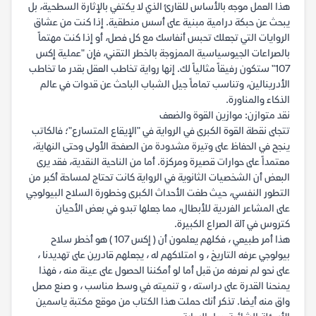
هذا العمل موجه بالأساس للقارئ الذي لا يكتفي بالإثارة السطحية، بل
يبحث عن حبكة درامية مبنية على أسس منطقية. إذا كنت من عشاق
الروايات التي تجعلك تحبس أنفاسك مع كل فصل، أو إذا كنت مهتماً
بالصراعات الجيوسياسية الممزوجة بالخطر التقني، فإن "عملية إكس
107" ستكون رفيقاً مثالياً لك. إنها رواية تخاطب العقل بقدر ما تخاطب
الأدرينالين، وتناسب تماماً جيل الشباب الباحث عن قدوات في عالم
الذكاء والمناورة.
نقد متوازن: موازين القوة والضعف
تتجلى نقطة القوة الكبرى في الرواية في "الإيقاع المتسارع"؛ فالكاتب
ينجح في الحفاظ على وتيرة مشدودة من الصفحة الأولى وحتى النهاية،
معتمداً على حوارات قصيرة ومركزة. أما من الناحية النقدية، فقد يرى
البعض أن الشخصيات الثانوية في الرواية كانت تحتاج لمساحة أكبر من
التطور النفسي، حيث طغت الأحداث الكبرى وخطورة السلاح البيولوجي
على المشاعر الفردية للأبطال، مما جعلها تبدو في بعض الأحيان
كتروس في آلة الصراع الكبيرة.
هذا أمر طبيعي ، فكلهم يعلمون أن ( إكس 107 ) هو أخطر سلاح
بيولوجي عرفه التاريخ ، و امتلاكهم له ، يجعلهم قادرين على تهديدنا ،
على نحو لم نعرفه من قبل أما لو أمكننا الحصول على عينة منه ، فهذا
يمنحنا القدرة على دراسته ، و تنميته في وسط مناسب ، و صنع مصل
واق منه أيضا. تذكر أنك حملت هذا الكتاب من موقع مكتبة ياسمين