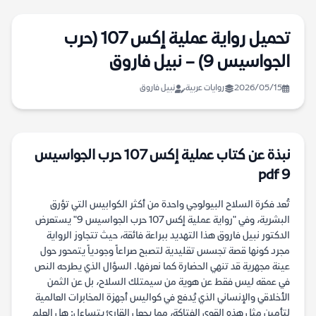
تحميل رواية عملية إكس 107 (حرب
الجواسيس 9) – نبيل فاروق
2026/05/15
روايات عربية
نبيل فاروق
نبذة عن كتاب عملية إكس 107 حرب الجواسيس
9 pdf
تُعد فكرة السلاح البيولوجي واحدة من أكثر الكوابيس التي تؤرق
البشرية، وفي "رواية عملية إكس 107 حرب الجواسيس 9" يستعرض
الدكتور نبيل فاروق هذا التهديد ببراعة فائقة، حيث تتجاوز الرواية
مجرد كونها قصة تجسس تقليدية لتصبح صراعاً وجودياً يتمحور حول
عينة مجهرية قد تنهي الحضارة كما نعرفها. السؤال الذي يطرحه النص
في عمقه ليس فقط عن هوية من سيمتلك السلاح، بل عن الثمن
الأخلاقي والإنساني الذي يُدفع في كواليس أجهزة المخابرات العالمية
لتأمين مثل هذه القوى الفتاكة، مما يجعل القارئ يتساءل: هل العلم