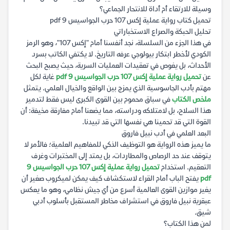
وسيلة للارتقاء أم أداة للانتحار الجماعي؟
تحميل كتاب رواية عملية إكس 107 حرب الجواسيس 9 pdf
تحليل الحبكة والصراع الاستخباراتي
في هذا الجزء من السلسلة، نجد أنفسنا أمام "إكس 107"، وهو الرمز
الكودي لأخطر ابتكار بيولوجي عرفه التاريخ. لا يكتفي الكاتب بسرد
الأحداث، بل يغوص في تعقيدات العمليات السرية، حيث يصبح البحث
عن
تحميل رواية عملية إكس 107 حرب الجواسيس 9 pdf
غاية لكل
مهتم بأدب الجاسوسية الذي يمزج بين الواقع والخيال العلمي. يتمثل
ملخص الكتاب
في سباق محموم بين القوى الكبرى ليس فقط لتدمير
هذا السلاح، بل لامتلاكه ودراسته، مما يضعنا أمام مفارقة مخيفة: أن
القوة التي قد تحمينا هي نفسها التي قد تبيدنا.
البعد العلمي في أدب نبيل فاروق
ما يميز هذه الرواية هو التوظيف الذكي للمفاهيم العلمية؛ فالأمر لا
يتوقف عند حد الرصاص والمطاردات، بل يمتد إلى المختبرات وغرف
التعقيم. استخدام
تحميل رواية عملية إكس 107 حرب الجواسيس 9
pdf
يفتح الباب أمام القراء لاستكشاف كيف يمكن لميكروب صغير أن
يغير موازين القوى العالمية أسرع من أي جيش نظامي، وهو ما يعكس
عبقرية نبيل فاروق في استشراف مخاطر المستقبل بأسلوب أدبي
شيق.
لمن هذا الكتاب؟