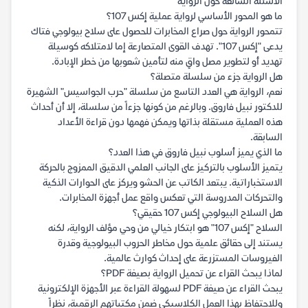
الأسئلة الشائعة حول الرواية
ما هو المحور الأساسي لرواية عملية إكس 107؟
تتمحور الرواية حول صراع المخابرات للحصول على سلاح بيولوجي فتاك
يدعى "إكس 107". تهدف القوى المتصارعة إما لامتلاكه كوسيلة
تهديد أو لتطوير مصل واقٍ منه لتأمين شعوبها من خطر الإبادة.
هل الرواية جزء من سلسلة متصلة؟
نعم، الرواية هي العدد التاسع من سلسلة "حرب الجواسيس" الشهيرة
للدكتور نبيل فاروق. وبالرغم من كونها جزءاً من سلسلة، إلا أن أحداث
هذه العملية مستقلة بذاتها ويمكن فهمها دون قراءة الأعداد
السابقة.
ما الذي يميز أسلوب نبيل فاروق في هذا العدد؟
يتميز الأسلوب بالتركيز على الجانب العلمي الدقيق الممزوج بالحركة
الاستخباراتية. يبتعد الكاتب عن الحشو ويركز على الحوارات الذكية
والتحركات المدروسة التي تعكس واقع عمل أجهزة المخابرات.
هل السلاح البيولوجي إكس 107 حقيقي؟
السلاح "إكس 107" هو ابتكار خيالي من وحي مؤلف الرواية، لكنه
يستند إلى حقائق علمية حول مخاطر الحروب البيولوجية وقدرة
الفيروسات المستزرعة على إحداث كوارث عالمية.
لماذا يبحث القراء عن تحميل الرواية بصيغة PDF؟
يبحث القراء عن صيغة PDF لسهولة القراءة عبر الأجهزة الإلكترونية
وللاحتفاظ بهذا العمل الكلاسيكي ضمن مكتباتهم الرقمية، نظراً