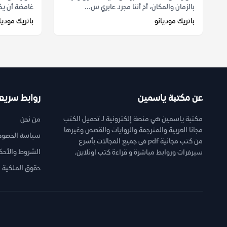
بالزمان والمكان، أم أننا مجرد عابري س...
غامضة أن يكو
باتريك موديانو
باتريك موديا
عن مكتبة ياسمين
روابط سريع
مكتبة ياسمين هي منصة إلكترونية لـ تحميل الكتب
من نحن
مجانا العربية والمترجمة والروايات والقصص وغيرها
سياسة الخصوص
من كتب مجانية pdf فى جميع المجالات بأسرع
الشروط والأحك
سيرفرات وروابط مباشرة و قراءة كتب اونلاين.
حقوق الملكية ا