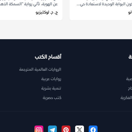
ن البوابة الوحيدة لاستعادة حي...
عن الهوية، تأتي رواية "السمكة الذهب
نو
ج. م. لوكليزيو
ة
أقسام الكتب
الروايات العالمية المترجمة
ية
روايات عربية
ام
تنمية بشرية
لفكرية
كتب حصرية