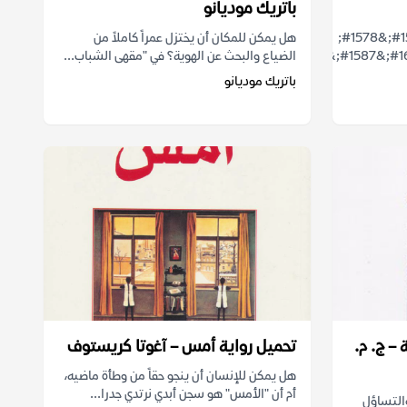
باتريك موديانو
&#1571;&#1589;&#1583;&#1585;&#1578;
هل يمكن للمكان أن يختزل عمراً كاملاً من
الضياع والبحث عن الهوية؟ في "مقهى الشباب...
باتريك موديانو
– ج. م.
تحميل رواية أمس – آغوتا كريستوف
هل يمكن للإنسان أن ينجو حقاً من وطأة ماضيه،
أم أن "الأمس" هو سجن أبدي نرتدي جدرا...
والتساؤل