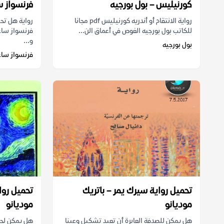
كورنيليس – بول بورجيه
فرنسواز س
رواية الانتقام أو أندريه كورنيليس pdf مجانا
للكاتب بول بورجيه الغوص في أعماق الن...
فرنسواز ساغ
و...
بول بورجيه
فرنسواز ساغ
تحميل رواية سيرك يمر – باتريك
تحميل روا
موديانو
موديانو
هل يمكن للصدفة العابرة أن تعيد تشكيل وعينا
هل يمكن لحا