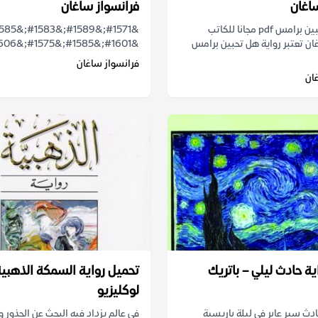
اغان
فرانسواز ساغان
رواية هل تحبين برامس pdf مجانا للكاتب
ان تعتبر رواية هل تحبين برامس
&#1601;&#1585;&#1575;&#1606;&#1587;&#1608;&#...
فرانسواز ساغان
ان
ية حادث ليلي – باتريك
تحميل رواية السمكة الذهبية 
لوكليزيو
دث سير عابر في ليلة باريسية
في عالم يزداد فيه البحث عن الجذور 