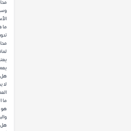
محاو
وسيل
الأس
ما ه
تدور
محاو
لماذ
يعتب
يعمل
هل ت
لا ي
العد
ما ا
هو م
والب
هل أ