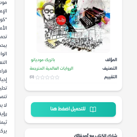
مودي
الإم
"كون
الأم
تحمي
يبحث
الوا
المؤلف
باتريك موديانو
التع
التصنيف
الروايات العالمية المترجمة
قراء
التقييم
(0)
إحيا
تحلي
تتمح
لا ي
للتحميل اضغط هنا
رؤية
ثيمة
يركز
شارك الكتاب مع أصدقائك