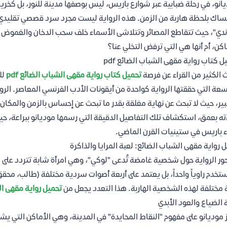
انو، في رحلة ضبابية عبر شوارع باريس، ليس بوصفها مدينة للنور، بل كخريط
ساك بلحظة هاربة من الزمن. هذه الرواية ليست مجرد سرد قصصي تقليدي، 
دي"، حيث تتقاطع المصائر وتتلاشى الأسماء خلف سحب الدخان والغموض ال
اكن، أم أنها هي التي ترفض التخلي عنا؟
ل كتاب رواية مقهى الشباب الضائع pdf
 الكثير من القراء عن فرصة
تحميل كتاب رواية مقهى الشباب الضائع pdf
لل
سعة التي حققتها الرواية كواحدة من أيقونات الأدب الفرنسي المعاصر. الرواي
بير، حيث لا تبحث عن نهاية مغلقة بقدر ما تبحث عن إحساس بالزمن والمكان.
ته بعمق، استكشاف تلك التفاصيل الدقيقة التي رسمها موديانو ببراعة، حي
ء باريس في ستينيات القرن الماضي.
ل رواية مقهى الشباب الضائع: لعبة المرايا والذاكرة
ور الرواية حول شخصية غامضة تُدعى "لوكي"، وهي امرأة شابة تتردد على م
ستخدم راوياً واحداً، بل يعتمد على أربعة أصوات سردية مختلفة (طالب، م
 مختلفة لهذه الشخصية الهاربة. هذا التعدد يجعل من
تحميل رواية مقهى الشب
 الضياع والعود الأبدي
 موديانو على مفهوم "النقاط المحايدة" في المدينة، وهي الأماكن التي يشعر