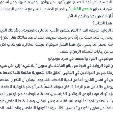
لتجسيد الحي لهذا الضياع؛ فهي تهرب من زواجها، ومن ماضيها، ومن اسمها ا
تشوية. يظهر
ملخص الكتاب
أن الصراع الحقيقي ليس مع شخوص الرواية، بل م
ً أن المقهى هو وطنهم الدائم.
هذا الكتاب؟
الرواية موجهة للقارئ الذي يعشق الأدب التأملي والوجودي، ولأولئك الذين ي
يمة. إذا كنت تبحث عن إثارة بوليسية سريعة، فقد لا تجد ضالتك هنا، لكن إ
دة المطر الباريسي، فإن هذا العمل سيكون رفيقك المثالي. هو كتاب لكل 
ب عن إجابات لأسئلة الزمن والفقد.
موضوعي: القوة والضعف في سرد موديانو
 قوة الرواية في قدرة موديانو الفائقة على تحويل "اللاشيء" إلى "كل شيء"
قة جلوس المرتادين في المقهى، تخلق حالة شعورية مكثفة قلما تجدها عند
ين في نفس القارئ. أما من ناحية الضعف، فقد يجد البعض أن التكرار المتع
رئ في حالة من عدم الرضا إذا كان يتوقع كشفاً كبيراً أو حلولاً نهائية للعقدة ا
ز باتريك موديانو عن الروائيين الفرنسيين، بعلاقته الوطيدة مع باريس إذ ي
اب الضائع” نموذجاً لهذه العلاقة بينه وبين المكان، وهنا يختط للماضي ص
لاقاً من مقهى “كوندي” ينسج الكاتب رؤية تكونها التفاصيل والمشاهد الم