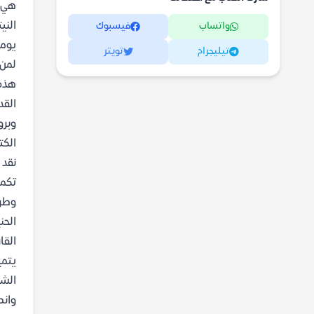
هي ا
الني
واتساب
فيسبوك
يوما
تيليجرام
تويتر
لمن 
هذه 
القد
وبرو
الكت
نقد 
تكمن
وطري
الحن
القا
يتمي
الشب
وانط