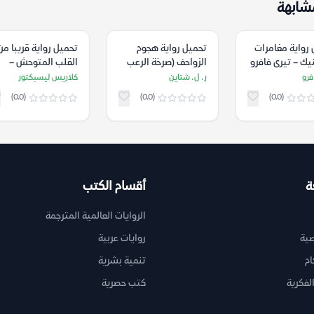
شابهة
رواية مغامرات
تحميل رواية هجوم
تحميل رواية قريبا من
ك – تيرى فافرو
الزواحف (صرخة الرعب
القلب المتوحش –
14) – ر. ل. شتاين
كلاريس ليسبكتور
فرو
ر. ل. شتاين
كلاريس ليسبكتور
(0.0)
(0.0)
(0.0)
ة
أقسام الكتب
الروايات العالمية المترجمة
ية
روايات عربية
ام
تنمية بشرية
لفكرية
كتب حصرية