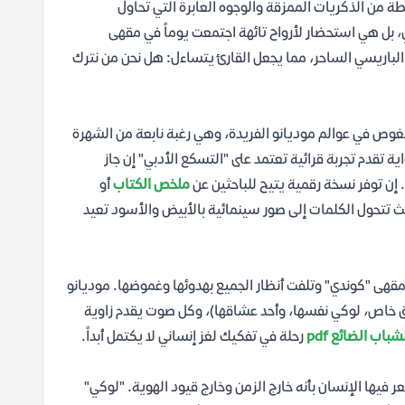
ة من الذكريات الممزقة والوجوه العابرة التي تحاول
بل هي استحضار لأرواح تائهة اجتمعت يوماً في مقهى
باريسي الساحر، مما يجعل القارئ يتساءل: هل نحن من نترك
غوص في عوالم موديانو الفريدة، وهي رغبة نابعة من الشهرة
ة تقدم تجربة قرائية تعتمد على "التسكع الأدبي" إن جاز
 إن توفر نسخة رقمية يتيح للباحثين عن
ملخص الكتاب
أو
ث تتحول الكلمات إلى صور سينمائية بالأبيض والأسود تعيد
قهى "كوندي" وتلفت أنظار الجميع بهدوئها وغموضها. موديانو
حقق خاص، لوكي نفسها، وأحد عشاقها)، وكل صوت يقدم زاوية
اب الضائع pdf
رحلة في تفكيك لغز إنساني لا يكتمل أبداً.
 فيها الإنسان بأنه خارج الزمن وخارج قيود الهوية. "لوكي"