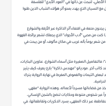
لأصلي، لتبحث عن ذاتها في "العود الأبدي" للفلسفة
ع النسيان الذي يهدد بمحو أثر هؤلاء الشباب الذين ظنوا
جدون متعة في اقتفاء أثر الذاكرة عبر الأزقة والشوارع
ذا كنت من محبي "أدب الأجواء" الذي يجعلك تشعر برائحة القهوة
من شعر يوماً بأنه غريب في مكان مألوف، أو من يبحث في
؛ فالتفاصيل الصغيرة مثل أسماء الشوارع، عناوين البنايات،
 كاتب آخر. موديانو "مهندس ذاكرة" بارع يعرف كيف يثير
مد لبعض الثيمات والغموض المفرط في نهاية الرواية يترك
لدرامية.
تخذ من فضاءاتها مسرحاً لأعماله. وهذه الرواية “مقهى
وراً عبر شخوص متنوعة وحكايات تنضح بالشجن الإنساني.
تقاطعة عبر ذلك المقهى، بسرد الذكريات وتقاطعاتها، في