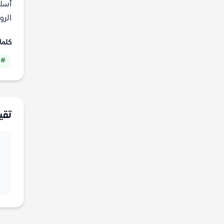
أسلو
الرو
كلما
# 
تقي