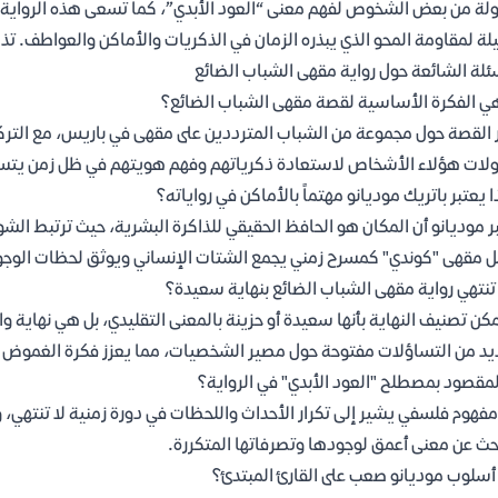
لة من بعض الشخوص لفهم معنى “العود الأبدي”، كما تسعى هذه الرواية إ
ة لمقاومة المحو الذي يبذره الزمان في الذكريات والأماكن والعواطف. ت
ئلة الشائعة حول رواية مقهى الشباب الضائع
ي الفكرة الأساسية لقصة مقهى الشباب الضائع؟
 القصة حول مجموعة من الشباب المترددين على مقهى في باريس، مع التر
لات هؤلاء الأشخاص لاستعادة ذكرياتهم وفهم هويتهم في ظل زمن يتسر
ا يعتبر باتريك موديانو مهتماً بالأماكن في رواياته؟
ر موديانو أن المكان هو الحافظ الحقيقي للذاكرة البشرية، حيث ترتبط الش
 مقهى "كوندي" كمسرح زمني يجمع الشتات الإنساني ويوثق لحظات الوجود 
نتهي رواية مقهى الشباب الضائع بنهاية سعيدة؟
مكن تصنيف النهاية بأنها سعيدة أو حزينة بالمعنى التقليدي، بل هي نهاية و
يد من التساؤلات مفتوحة حول مصير الشخصيات، مما يعزز فكرة الغموض ا
لمقصود بمصطلح "العود الأبدي" في الرواية؟
فهوم فلسفي يشير إلى تكرار الأحداث واللحظات في دورة زمنية لا تنتهي،
حث عن معنى أعمق لوجودها وتصرفاتها المتكررة.
سلوب موديانو صعب على القارئ المبتدئ؟