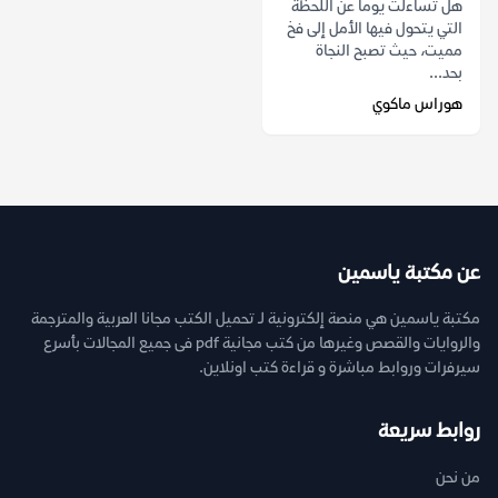
هل تساءلت يوماً عن اللحظة
التي يتحول فيها الأمل إلى فخ
مميت، حيث تصبح النجاة
بحد...
هوراس ماكوي
عن مكتبة ياسمين
مكتبة ياسمين هي منصة إلكترونية لـ تحميل الكتب مجانا العربية والمترجمة
والروايات والقصص وغيرها من كتب مجانية pdf فى جميع المجالات بأسرع
سيرفرات وروابط مباشرة و قراءة كتب اونلاين.
روابط سريعة
من نحن