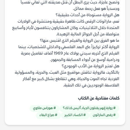
وتصبح عاجزة، حيث يرى البطل أن قتل صديقته التي تعاني نفسياً
وجسدياً هو فعل رحمة مماثل.
هل الرواية مستوحاة من أحداث حقيقية؟
نعم، ماراثونات الرقص كانت ظاهرة حقيقية ومنتشرة في الولايات
المتحدة خلال الثلاثينيات، وكان المشاركون يتنافسون لأيام وأسابيع
متواصلة من أجل الجوائز المالية الزهيدة.
ما هو الفرق بين الرواية والفيلم الذي اقتبس عنها؟
الرواية أكثر تركيزاً على البعد الفلسفي والداخلي للشخصيات، بينما
الفيلم الذي أخرجه سيدني بولاك عام 1969 أضاف تفاصيل بصرية
ودرامية أوسع عن أجواء المسابقة والجمهور.
هل تعتبر الرواية من الأدب الوجودي؟
بالتأكيد، فالرواية تناقش مواضيع مثل العبث، والحرية، والمسؤولية
الفردية تجاه الموت والحياة، وهي تتقاطع بشكل كبير مع أفكار
الفلاسفة الوجوديين في تلك الحقبة.
كلمات مفتاحية عن الكتاب
# رواية إنهم يقتلون الجياد أليس كذلك؟
# هوراس ماكوي
# رقص الماراثون
# الكساد الكبير
# صراع البقاء