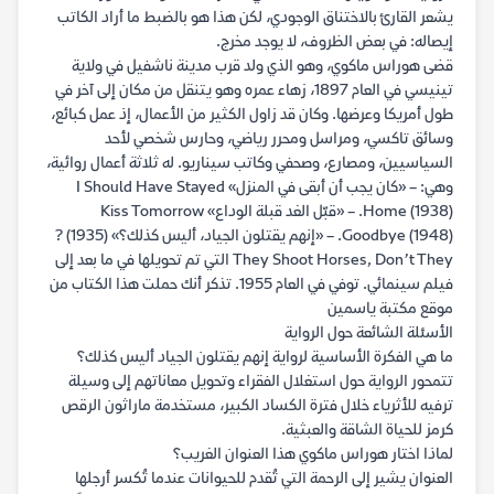
يشعر القارئ بالاختناق الوجودي، لكن هذا هو بالضبط ما أراد الكاتب
إيصاله: في بعض الظروف، لا يوجد مخرج.
قضى هوراس ماكوي، وهو الذي ولد قرب مدينة ناشفيل في ولاية
تينيسي في العام 1897، زهاء عمره وهو يتنقل من مكان إلى آخر في
طول أمريكا وعرضها. وكان قد زاول الكثير من الأعمال، إذ عمل كبائع،
وسائق تاكسي، ومراسل ومحرر رياضي، وحارس شخصي لأحد
السياسيين، ومصارع، وصحفي وكاتب سيناريو. له ثلاثة أعمال روائية،
وهي: – «كان يجب أن أبقى في المنزل» I Should Have Stayed
Home (1938). – «قبّل الغد قبلة الوداع» Kiss Tomorrow
Goodbye (1948). – «إنهم يقتلون الجياد، أليس كذلك؟» (1935) ?
They Shoot Horses, Don’t They التي تم تحويلها في ما بعد إلى
فيلم سينمائي. توفي في العام 1955. تذكر أنك حملت هذا الكتاب من
موقع مكتبة ياسمين
الأسئلة الشائعة حول الرواية
ما هي الفكرة الأساسية لرواية إنهم يقتلون الجياد أليس كذلك؟
تتمحور الرواية حول استغلال الفقراء وتحويل معاناتهم إلى وسيلة
ترفيه للأثرياء خلال فترة الكساد الكبير، مستخدمة ماراثون الرقص
كرمز للحياة الشاقة والعبثية.
لماذا اختار هوراس ماكوي هذا العنوان الغريب؟
العنوان يشير إلى الرحمة التي تُقدم للحيوانات عندما تُكسر أرجلها