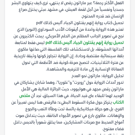
الفعل الأكثر رحمة؟ عبر ماراثون رقص لا ينتهي، نرى كيف يتهاوى البشر
جسدياً ونفسياً من أجل لقمة العيش، في مشهد عبثي يختزل صراع
الإنسان ضد قدره المحتوم.
تحميل كتاب رواية إنهم يقتلون الجياد أليس كذلك pdf
تعتبر هذه الرواية واحدة من أيقونات الأدب السوداوي (النوير) الذي
نجح في تصوير الجانب المظلم من الحلم الأمريكي. يبحث الكثيرون عن
تحميل رواية إنهم يقتلون الجياد أليس كذلك pdf
ليس فقط لمتابعة
أحداثها المشوقة، بل لاستكشاف تلك الفلسفة التي صاغها ماكوي
بلغة سينمائية مقتضبة وحادة. إن الرواية تتجاوز كونها وثيقة تاريخية
عن فترة الثلاثينيات، لتصبح صرخة كونية ضد الأنظمة التي تحول
المعاناة الإنسانية إلى مادة للترفيه والمشاهدة.
تحليل الرواية: ماراثون نحو العدم
تدور أحداث الرواية حول "روبرت" و"غلوريا"، وهما شابان يشاركان في
ماراثون رقص مجهد في هوليوود، حيث الجائزة المالية هي الأمل
الوحيد لهما للبقاء على قيد الحياة. في هذا السياق، نجد أن
ملخص
الكتاب
يتركز حول فكرة السقوط البطيء؛ فالرقص هنا ليس تعبيراً عن
الفرح، بل هو حركة ميكانيكية يائسة تحت وطأة التعب والجوع
والإهانات. ماكوي بارع في تصوير الأجواء الخانقة، حيث يتداخل صوت
أمواج المحيط مع صرخات المشاركين، مما يخلق شعوراً بالحبس داخل
فضاء مفتوح.