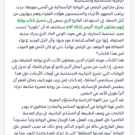
الرمزية الاجتماعية والسياسية
يمثل ماراثون الرقص في الرواية الرأسمالية في أقسى صورها؛ حيث
يراقب الجمهور الأثرياء والمتحمسون هؤلاء الفقراء وهم ينهارون من
أجل المتعة. إن استهداف القارئ الذي يسعى إلى
تحميل كتاب رواية
إنهم يقتلون الجياد أليس كذلك pdf
سيكشف له أن "غلوريا" ليست
مجرد شخصية انتحارية، بل هي صوت الوعي الحاد الذي يدرك عبثية
المحاولة. إنها ترى العالم كحلبة لا فوز فيها، وأن الحل الوحيد لإنهاء
المعاناة هو التوقف عن الرقص نهائياً، حتى لو كان الثمن هو الموت.
لمن هذا الكتاب؟
هذا الكتاب موجه للقراء الذين يفضلون الأدب الذي يواجه الحقيقة دون
تجميل. إذا كنت من محبي أعمال ألبير كامو أو فرانز كافكا، أو تميل إلى
الروايات التي تشرح التركيبة الاجتماعية في أوقات الأزمات، فإن هذا
العمل سيلامس أعماقك. إنه كتاب لمن يريد فهم كيف يمكن للفقر أن
يطمس الملامح الإنسانية، ولمن يبحث عن رواية قصيرة مكثفة تترك
أثراً طويل الأمد في النفس.
نقد أدبي: بين القوة الدرامية والتشاؤم المفرط
تكمن قوة الرواية في أسلوبها المباشر والصادم؛ فماكوي لا يهدر
الكلمات في وصف الطبيعة أو المشاعر الجانبية، بل يركز كعدسة
الكاميرا على الفعل ورد الفعل. هذا الإيجاز يعطي الرواية وتراً مشدوداً
يجعل القارئ في حالة من التوتر الدائم. ومع ذلك، قد يعيب البعض على
الرواية "سوداويتها المطلقة" التي لا تترك نافذة واحدة للنور، مما قد