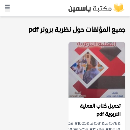
جميع المؤلفات حول نظرية برونر pdf
تحميل كتاب العملية
التربوية pdf
&#1578;&#1581;&#1605;&#1610;&#1604;
&#1603;&#1578;&#1575;&#1576;