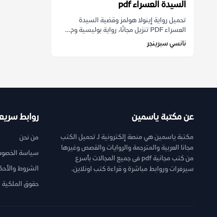
السيدة العسراء pdf
تحميل رواية إينولا هولمز وقضية السيدة
العسراء PDF تنزيل مجانًا، رواية بوليسية وم...
نانسي سبرينجر
عن مكتبة ياسمين
روابط سريع
مكتبة ياسمين هي منصة إلكترونية لـ تحميل الكتب
من نحن
مجانا العربية والمترجمة والروايات والقصص وغيرها
سياسة الخصوص
من كتب مجانية pdf فى جميع المجالات بأسرع
الشروط والأحك
سيرفرات وروابط مباشرة و قراءة كتب اونلاين.
حقوق الملكية ا