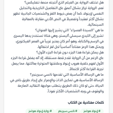
هل تختلف الرواية عن الفيلم الذي أنتجته منصة نتفليكس؟
نعم، الرواية تركز بشكل أعمق على التفاصيل التاريخية والتحليل
النفسي لإينولا، كما أن بعض خيوط اللغز والشخصيات الجانبية تظهر
بشكل أكثر تعقيداً وتفصيلاً في النص الأدبي مقارنة بالمعالجة
السينمائية.
ما هي "السيدة العسراء" التي يشير إليها العنوان؟
تشير إلى الليدي سيسلي أليستر، وهي فتاة تستخدم يدها اليسرى
في الرسم والكتابة، وهو أمر كان يعتبر غريباً في العصر الفيكتوري،
ويمثل هذا الرمز مفتاحاً أساسياً لحل لغز اختفائها.
هل يمكن قراءة هذا الجزء دون قراءة الجزء الأول؟
على الرغم من أن الرواية تقدم قصة مستقلة، إلا أنه يفضل قراءة الجزء
الأول لفهم خلفية هروب إينولا وعلاقتها المتوترة بعائلتها، مما يجعل
تجربة القراءة أكثر اكتمالاً.
ما هي الرسالة الأساسية التي تقدمها نانسي سبرينجر؟
الرسالة الأساسية هي تمكين الذات والإصرار على إيجاد طريق خاص في
الحياة، حتى لو كان ذلك الطريق يتطلب مواجهة التقاليد الصارمة
والوقوف في وجه الشخصيات الأكثر نفوذاً.
كلمات مفتاحية عن الكتاب
# إينولا هولمز
# نانسي سبرينغر
# رواية إينولا هولمز