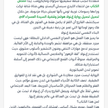
متعددة لتجنب قبضة شقيقيها شرلوك ومايكروفت. يبدأ
ملخص
الكتاب
من اختفاء الليدي سيسلي أليستر، وهي فتاة شابة تركت
وراءها رسومات غريبة توحي بأنها تعيش حياة مزدوجة. من خلال
تحميل تحميل رواية إينولا هولمز وقضية السيدة العسراء pdf
،
سيكتشف القارئ أن اللغز لا يكمن فقط في العثور على الفتاة، بل في
فك رموز لوحاتها التي تعبر عن رغبة دفينة في التحرر.
البناء النفسي لشخصية إينولا
ما يميز هذا العمل هو الصراع النفسي الداخلي للبطلة؛ فهي ليست
مجرد محققة، بل هي مراهقة تشعر بالوحدة والحاجة إلى الأم الغائبة.
سبرينجر تدمج مهارات التخفي وفنون التشفير بأسلوب مشوق، حيث
تستخدم إينولا "لغة الزهور" والملابس النسائية كأدوات للتمويه
والمراقبة، محولةً أدوات القمع الاجتماعي في ذلك العصر إلى أسلحة
استخباراتية فتاكة.
تصوير لندن الفيكتورية
الرواية ليست مجرد مطاردة في الشوارع، بل هي نقد لاذع للفوارق
الطبقية. تصف الكاتبة الأحياء الفقيرة في لندن بصدق مؤلم، حيث
الفقر والظلم هما المحركان الأساسيان للجريمة. هذا البعد الاجتماعي
يضفي ثقلاً على الرواية، ويجعل القارئ يدرك أن إينولا لا تبحث عن
الحقيقة فقط، بل تبحث عن العدالة في عالم يفتقر إليها.
لمن هذا الكتاب؟
هذا العمل موجه بشكل أساسي لعشاق أدب الغموض واليافعين الذين