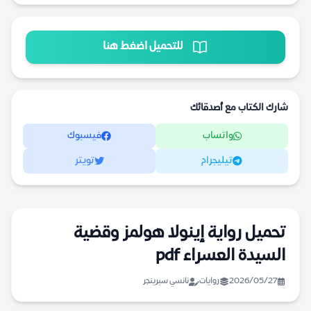
للتحميل اضغط هنا
شارك الكتاب مع أصدقائك
واتساب
فيسبوك
تيليجرام
تويتر
تحميل رواية إينولا هولمز وقضية
السيدة العسراء pdf
2026/05/27
روايات
نانسي سبرينجر