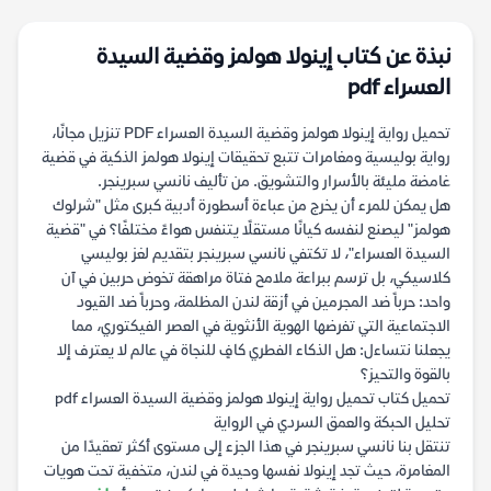
نبذة عن كتاب إينولا هولمز وقضية السيدة
العسراء pdf
تحميل رواية إينولا هولمز وقضية السيدة العسراء PDF تنزيل مجانًا،
رواية بوليسية ومغامرات تتبع تحقيقات إينولا هولمز الذكية في قضية
غامضة مليئة بالأسرار والتشويق. من تأليف نانسي سبرينجر.
هل يمكن للمرء أن يخرج من عباءة أسطورة أدبية كبرى مثل "شرلوك
هولمز" ليصنع لنفسه كيانًا مستقلًا يتنفس هواءً مختلفًا؟ في "قضية
السيدة العسراء"، لا تكتفي نانسي سبرينجر بتقديم لغز بوليسي
كلاسيكي، بل ترسم ببراعة ملامح فتاة مراهقة تخوض حربين في آن
واحد: حرباً ضد المجرمين في أزقة لندن المظلمة، وحرباً ضد القيود
الاجتماعية التي تفرضها الهوية الأنثوية في العصر الفيكتوري، مما
يجعلنا نتساءل: هل الذكاء الفطري كافٍ للنجاة في عالم لا يعترف إلا
بالقوة والتحيز؟
تحميل كتاب تحميل رواية إينولا هولمز وقضية السيدة العسراء pdf
تحليل الحبكة والعمق السردي في الرواية
تنتقل بنا نانسي سبرينجر في هذا الجزء إلى مستوى أكثر تعقيدًا من
المغامرة، حيث تجد إينولا نفسها وحيدة في لندن، متخفية تحت هويات