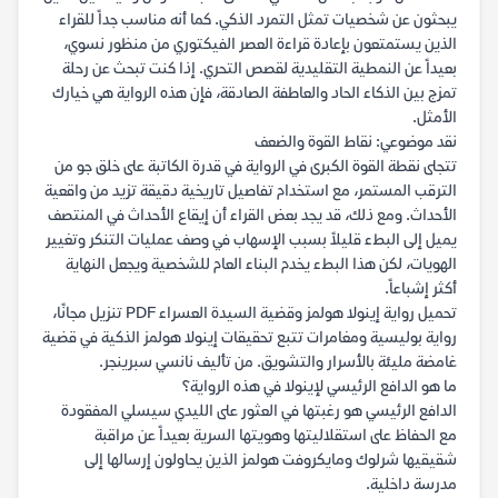
يبحثون عن شخصيات تمثل التمرد الذكي. كما أنه مناسب جداً للقراء
الذين يستمتعون بإعادة قراءة العصر الفيكتوري من منظور نسوي،
بعيداً عن النمطية التقليدية لقصص التحري. إذا كنت تبحث عن رحلة
تمزج بين الذكاء الحاد والعاطفة الصادقة، فإن هذه الرواية هي خيارك
الأمثل.
نقد موضوعي: نقاط القوة والضعف
تتجلى نقطة القوة الكبرى في الرواية في قدرة الكاتبة على خلق جو من
الترقب المستمر، مع استخدام تفاصيل تاريخية دقيقة تزيد من واقعية
الأحداث. ومع ذلك، قد يجد بعض القراء أن إيقاع الأحداث في المنتصف
يميل إلى البطء قليلاً بسبب الإسهاب في وصف عمليات التنكر وتغيير
الهويات، لكن هذا البطء يخدم البناء العام للشخصية ويجعل النهاية
أكثر إشباعاً.
تحميل رواية إينولا هولمز وقضية السيدة العسراء PDF تنزيل مجانًا،
رواية بوليسية ومغامرات تتبع تحقيقات إينولا هولمز الذكية في قضية
غامضة مليئة بالأسرار والتشويق. من تأليف نانسي سبرينجر.
ما هو الدافع الرئيسي لإينولا في هذه الرواية؟
الدافع الرئيسي هو رغبتها في العثور على الليدي سيسلي المفقودة
مع الحفاظ على استقلاليتها وهويتها السرية بعيداً عن مراقبة
شقيقيها شرلوك ومايكروفت هولمز الذين يحاولون إرسالها إلى
مدرسة داخلية.