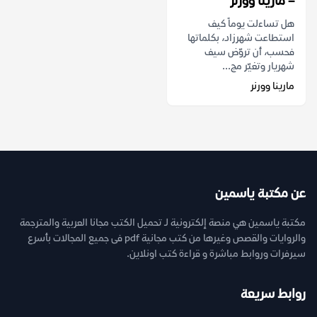
– مارينا وورنر
هل تساءلت يوماً كيف
استطاعت شهرزاد، بكلماتها
فحسب، أن تروّض سيف
شهريار وتغيّر مج...
مارينا وورنر
عن مكتبة ياسمين
مكتبة ياسمين هي منصة إلكترونية لـ تحميل الكتب مجانا العربية والمترجمة
والروايات والقصص وغيرها من كتب مجانية pdf فى جميع المجالات بأسرع
سيرفرات وروابط مباشرة و قراءة كتب اونلاين.
روابط سريعة