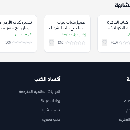
شابهة
كتاب القاهرة
تحميل كتاب بيوت
تحميل كتاب الأرض بع
نة الذكريات) –
الخفاء في حلب الشهباء
طوفان نوح – شريف
دلي
– إياد جميل محفوظ
سامي
لي
إياد جميل محفوظ
شريف سامي
(0.0)
(0.0)
(0.0)
ة
أقسام الكتب
الروايات العالمية المترجمة
ية
روايات عربية
ام
تنمية بشرية
لفكرية
كتب حصرية