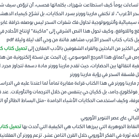
ساءلت يوماً كيف استطاعت شهرزاد، بكلماتها فحسب، أن تروّض سيف شهريار 
حر الأغرب"، لا تكتفي مارينا وورنر بسرد الحكايات، بل تشرّح كيمياء الدهشة ا
 سيميائية وأنثروبولوجية تحاول فك شفرات السحر ليس بوصفه خرافة غابرة
قع واللاواقع، وكيف تحول هذا النص الشرقي إلى "ماكينة" لإنتاج الأحلام في 
ل كتاب كتاب السحر الأغرب مشاهد فاتنة من وحي ألف ليلة وليلة pdf
 الكثير من الباحثين والقراء الشغوفين بالأدب المقارن إلى
تحميل كتاب كتا
ص في أعماق هذا المرجع الموسوعي. إن البحث عن نسخة إلكترونية من هذا 
ية انتقالها بين الحضارات، حيث تقدم مارينا وورنر مادة دسمة تتجاوز مجرد ال
ل فلسفة السحر في رؤية مارينا وورنر
 مارينا وورنر في هذا الكتاب قراءة مغايرة تماماً لما اعتدنا عليه في الدرا
 فولكلوري جامد، بل ككيان حي يتنفس من خلال الترجمات والتأويلات. عند 
رفة، وكيف استخدمت الحكايات الأشياء الجامدة -مثل البساط الطائر أو ا
ن.
الليالي على عصر التنوير الأوروبي
لنقاط الجوهرية التي يبرزها الكتاب هي الكيفية التي أحدث بها
تحميل كتاب 
ءته ثورة في الفكر الأوروبي خلال القرن الثامن عشر. تزعم وورنر أن العقلاني