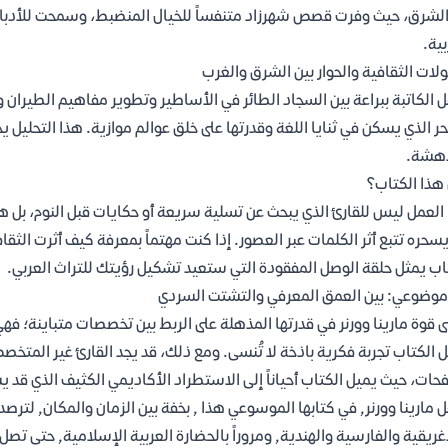
لشرق، حيث وفرت قصص شهرزاد متنفساً للخيال المنضبط، وسمحت للأدباء
بية.
ولات الثقافية والحوار بين الشرق والغرب
ل الكاتبة ببراعة بين السجاد الطائر في الأساطير وتطوير مفاهيم الطيران
ر الذي يسكن في ثنايا اللغة وقدرتها على خلق عوالم موازية. هذا التحليل يجع
دهشة.
هذا الكتاب؟
العمل ليس للقارئ الذي يبحث عن تسلية سريعة أو حكايات قبل النوم، بل هو
سحره تتبع أثر الكلمات عبر العصور. إذا كنت مهتماً بمعرفة كيف أثرت الثقا
اب يمثل حلقة الوصل المفقودة التي ستعيد تشكيل رؤيتك للتراث العربي.
موضوعي: بين العمق المعرفي والتشتت السردي
ى قوة مارينا وورنر في قدرتها المذهلة على الربط بين تخصصات متباينة؛ فهي
 الكتاب تجربة فكرية باذخة لا تُنسى. ومع ذلك، قد يجد القارئ غير المتخ
حات، حيث يميل الكتاب أحياناً إلى الاستطراد الأكاديمي الكثيف الذي قد 
ل مارينا وورنر, في كتابها الموسوعي هذا , بخفة بين الزمان والمكان, لترصد 
غريقية والفارسية والهندية, ومروراً بالحضارة العربية الإسلامية, حتى تصل 