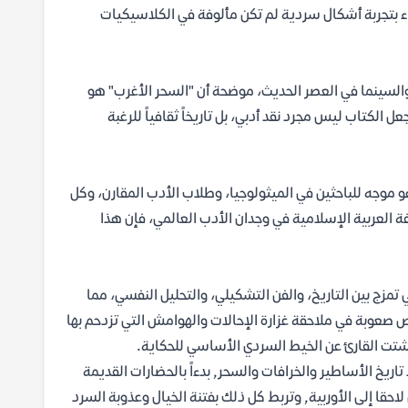
 بتجربة أشكال سردية لم تكن مألوفة في الكلاسيكيات
 والسينما في العصر الحديث، موضحة أن "السحر الأغرب" هو
ل الكتاب ليس مجرد نقد أدبي، بل تاريخاً ثقافياً للرغبة
 موجه للباحثين في الميثولوجيا، وطلاب الأدب المقارن، وكل
فة العربية الإسلامية في وجدان الأدب العالمي، فإن هذا
 تمزج بين التاريخ، والفن التشكيلي، والتحليل النفسي، مما
صص صعوبة في ملاحقة غزارة الإحالات والهوامش التي تزدحم بها
يشتت القارئ عن الخيط السردي الأساسي للحكاية.
تاريخ الأساطير والخرافات والسحر, بدءاً بالحضارات القديمة
لاحقا إلى الأوربية, وتربط كل ذلك بفتنة الخيال وعذوبة السرد