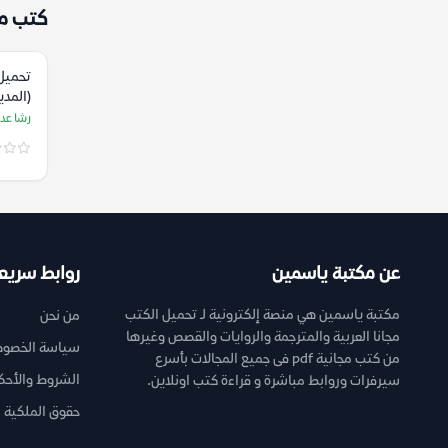
كتب م
تحميل 
(المدي
رشا ع
رشا عد
عن مكتبة ياسمين
روابط سريع
مكتبة ياسمين هي منصة إلكترونية لـ تحميل الكتب
من نحن
مجانا العربية والمترجمة والروايات والقصص وغيرها
سياسة الخصوص
من كتب مجانية pdf فى جميع المجالات بأسرع
الشروط والأحك
سيرفرات وروابط مباشرة و قراءة كتب اونلاين.
حقوق الملكية ا