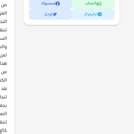
واتساب
فيسبوك
من ا
الغر
تيليجرام
تويتر
التح
تنتق
السح
وال
لمن 
هذا 
من ي
الكت
نقد 
تتجل
يجعل
الصف
تنتق
كالإ