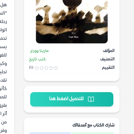
هل ت
"الس
رحلة
الوا
تحمي
يسعى
المؤلف
مارينا وورنر
للغو
التصنيف
كتب تاريخ
وكيف
التقييم
(0)
تحلي
تقدم
كأثر
للمع
للتحميل اضغط هنا
بقرو
أثر 
من ا
شارك الكتاب مع أصدقائك
وقرا