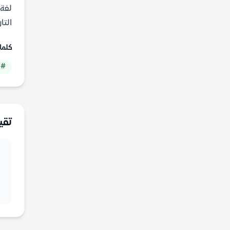
لغة 
التا
كلما
# 
تقي