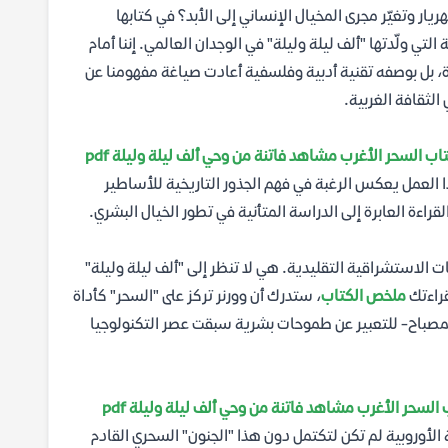
وتغيّر مجرى المخيال الإنساني إلى الأبد؟ في كتابها
لتي ولّدتها "ألف ليلة وليلة" في الوجدان العالمي. إننا أمام
، بل بوصفه تقنية أدبية وفلسفية أعادت صياغة مفهومنا عن
الثقافة الغربية.
ب السحر الأغرب مشاهد فاتنة من وحي ألف ليلة وليلة pdf
العمل يعكس الرغبة في فهم الجذور التاريخية للأساطير
قراءة العابرة إلى الدراسة المتأنية في تطور الخيال البشري.
سات الاستشراقية التقليدية. هي لا تنظر إلى "ألف ليلة وليلة"
قراءتك
ملخص الكتاب
، ستدرك أن وورنر تركز على "السحر" كأداة
لمصباح- للتعبير عن طموحات بشرية سبقت عصر التكنولوجيا
السحر الأغرب مشاهد فاتنة من وحي ألف ليلة وليلة pdf
ة الأوروبية لم تكن لتكتمل دون هذا "الجنون" السحري القادم