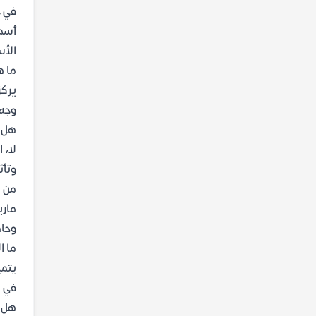
في ح
أسمت
الأس
ما ه
يركز
وجه 
هل ا
لا، 
وتأث
من ه
ماري
وحاص
ما ا
يتمي
في ا
هل ل