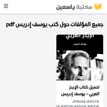
جميع المؤلفات حول كتب يوسف إدريس pdf
تحميل كتاب الإيدز
العربي – يوسف إدريس
&#1607;&#1604;
&#1610;&#1605;&#1603;&#1606;