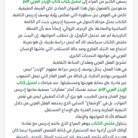
يسعى الكثير من القراء إلى
تحميل كتاب كتاب الإيدز العربي pdf
مدفوعين بالفضول حول هذا العنوان الصادم، لكن القيمة الحقيقية
تكمن في الغوص بين سطوره التي تعكس رؤية يوسف إدريس الثاقبة.
الكتاب يمثل مرحلة التحول في مسيرة إدريس، حيث آثر الكلمة
المباشرة والصادقة على الزخرف الروائي، إيماناً منه بأن اللحظة
التاريخية لم تعد تحتمل التأويل، بل تتطلب المواجهة. إن البحث عن
ملخص الكتاب سيكشف لك أنه ليس دراسة طبية، بل هو صرخة
احتجاج ضد التبلد الفكري وضد حالة الاستلاب التي عاشها الإنسان
العربي في مواجهة التحديات الكبرى.
تشريح العقل العربي وفقدان المناعة الثقافية
في هذا العمل، يحلل يوسف إدريس ببراعة مفهوم "الإيدز" ليس
كفيروس يهاجم الخلايا، بل كحالة من العجز العام التي تجعل الشعوب
غير قادرة على حماية هويتها ومستقبلها. عند قيامك بـ
تحميل كتاب
الإيدز العربي pdf
، ستجد نفسك أمام "مفكرات" صحفية صاغها إدريس
بروح الفنان وعين الطبيب. هو يرى أن الداء الحقيقي ليس في نقص
الموارد، بل في "الإشعاع" السلبي الذي يمتصه العقل العربي من خلال
التبعية الفكرية وعدم القدرة على الإبداع المستقل.
المقالة كأداة للمواجهة والإنقاذ
يتناول
ملخص الكتاب
جوهر الصراع الذي عاشه إدريس مع نقاده؛
أولئك الذين أرادوا منه الاستمرار في كتابة القصص القصيرة بينما كان
هو يرى الحرائق تلتهم المجتمع. لقد استخدم المقال الصحفي كمنصة