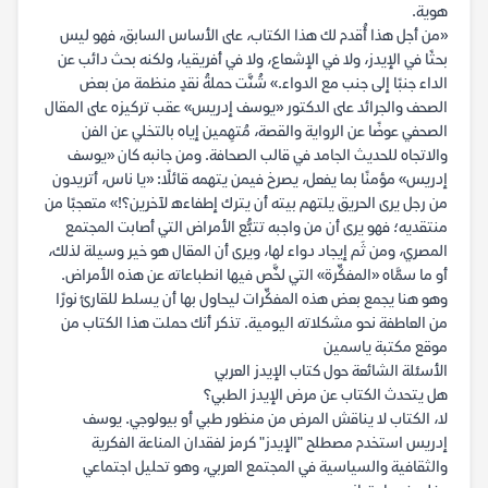
هوية.
«من أجل هذا أُقدم لك هذا الكتاب، على الأساس السابق، فهو ليس
بحثًا في الإيدز، ولا في الإشعاع، ولا في أفريقيا، ولكنه بحث دائب عن
الداء جنبًا إلى جنب مع الدواء.» شُنَّت حملةُ نقدٍ منظمة من بعض
الصحف والجرائد على الدكتور «يوسف إدريس» عقب تركيزه على المقال
الصحفي عوضًا عن الرواية والقصة، مُتهِمين إياه بالتخلي عن الفن
والاتجاه للحديث الجامد في قالب الصحافة. ومن جانبه كان «يوسف
إدريس» مؤمنًا بما يفعل، يصرخ فيمن يتهمه قائلًا: «يا ناس، أتريدون
من رجل يرى الحريق يلتهم بيته أن يترك إطفاءه لآخرين؟!» متعجبًا من
منتقديه؛ فهو يرى أن من واجبه تتبُّع الأمراض التي أصابت المجتمع
المصري، ومن ثَم إيجاد دواء لها، ويرى أن المقال هو خير وسيلة لذلك،
أو ما سمَّاه «المفكِّرة» التي لخَّص فيها انطباعاته عن هذه الأمراض.
وهو هنا يجمع بعض هذه المفكِّرات ليحاول بها أن يسلط للقارئ نورًا
من العاطفة نحو مشكلاته اليومية. تذكر أنك حملت هذا الكتاب من
موقع مكتبة ياسمين
الأسئلة الشائعة حول كتاب الإيدز العربي
هل يتحدث الكتاب عن مرض الإيدز الطبي؟
لا، الكتاب لا يناقش المرض من منظور طبي أو بيولوجي. يوسف
إدريس استخدم مصطلح "الإيدز" كرمز لفقدان المناعة الفكرية
والثقافية والسياسية في المجتمع العربي، وهو تحليل اجتماعي