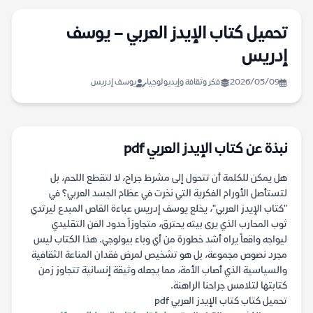
تحميل كتاب الإيدز العربي – يوسف
إدريس
2026/05/09
فكر وثقافة وإيديولوجيا
يوسف إدريس
نبذة عن كتاب الإيدز العربي pdf
هل يمكن للكلمة أن تتحول إلى مشرط جراح، لا لتقطع اللحم، بل
لتستأصل الأورام الفكرية التي نخرت في عظام الجسد العربي؟ في
"كتاب الإيدز العربي"، يخلع يوسف إدريس عباءة القاص المبدع ليرتدي
ثوب المحارب الذي يرى بيته يحترق، متجاوزاً حدود الفن التقليدي
ليواجه واقعاً يراه أشد خطورة من أي وباء بيولوجي. هذا الكتاب ليس
مجرد نصوص مجموعة، بل هو تشخيص لمرض فقدان المناعة الثقافية
والسياسية الذي أصاب الأمة، مما يجعله وثيقة إنسانية تتجاوز زمن
كتابتها لتلامس جراحنا الراهنة.
تحميل كتاب كتاب الإيدز العربي pdf