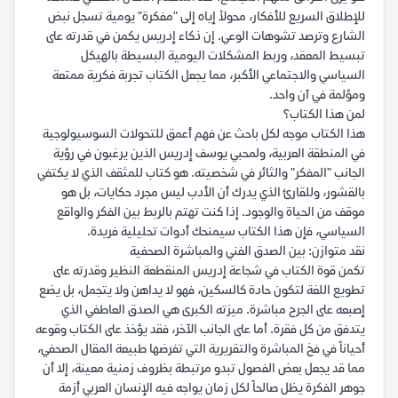
للإطلاق السريع للأفكار، محولاً إياه إلى "مفكرة" يومية تسجل نبض
الشارع وترصد تشوهات الوعي. إن ذكاء إدريس يكمن في قدرته على
تبسيط المعقد، وربط المشكلات اليومية البسيطة بالهيكل
السياسي والاجتماعي الأكبر، مما يجعل الكتاب تجربة فكرية ممتعة
ومؤلمة في آن واحد.
لمن هذا الكتاب؟
هذا الكتاب موجه لكل باحث عن فهم أعمق للتحولات السوسيولوجية
في المنطقة العربية، ولمحبي يوسف إدريس الذين يرغبون في رؤية
الجانب "المفكر" والثائر في شخصيته. هو كتاب للمثقف الذي لا يكتفي
بالقشور، وللقارئ الذي يدرك أن الأدب ليس مجرد حكايات، بل هو
موقف من الحياة والوجود. إذا كنت تهتم بالربط بين الفكر والواقع
السياسي، فإن هذا الكتاب سيمنحك أدوات تحليلية فريدة.
نقد متوازن: بين الصدق الفني والمباشرة الصحفية
تكمن قوة الكتاب في شجاعة إدريس المنقطعة النظير وقدرته على
تطويع اللغة لتكون حادة كالسكين، فهو لا يداهن ولا يتجمل، بل يضع
إصبعه على الجرح مباشرة. ميزته الكبرى هي الصدق العاطفي الذي
يتدفق من كل فقرة. أما على الجانب الآخر، فقد يؤخذ على الكتاب وقوعه
أحياناً في فخ المباشرة والتقريرية التي تفرضها طبيعة المقال الصحفي،
مما قد يجعل بعض الفصول تبدو مرتبطة بظروف زمنية معينة، إلا أن
جوهر الفكرة يظل صالحاً لكل زمان يواجه فيه الإنسان العربي أزمة