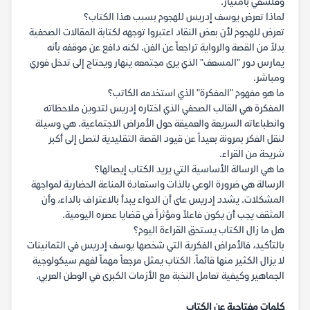
وفلسفي بامتياز.
لماذا تعرض يوسف إدريس للهجوم بسبب هذا الكتاب؟
تعرض للهجوم لأن بعض النقاد اعتبروا توجهه لكتابة المقالات الصحفية
بدلاً من القصة والرواية تراجعاً عن الفن. لكنه دافع عن موقفه بأنه
يمارس دور "المسعف" الذي يرى مجتمعه ينهار ويحتاج إلى تدخل فوري
ومباشر.
ما هو مفهوم "المفكرة" الذي استخدمه الكاتب؟
المفكرة هي القالب الصحفي الذي اختاره إدريس لتدوين ملاحظاته
وانطباعاته السريعة والعميقة حول الأمراض الاجتماعية. هي وسيلة
لنقل الفكر بمرونة بعيداً عن قيود القصة التقليدية لتصل إلى أكبر
شريحة من القراء.
ما هي الرسالة الأساسية التي يريد الكتاب إيصالها؟
الرسالة هي ضرورة الوعي بالذات واستعادة المناعة الحضارية لمواجهة
المشكلات. يشدد إدريس على أن الدواء يبدأ بالاعتراف بالداء، وأن
المثقف يجب أن يكون فاعلاً ومؤثراً في قضايا عصره اليومية.
هل ما زال الكتاب يستحق القراءة اليوم؟
بالتأكيد، فالأمراض الفكرية التي شخصها يوسف إدريس في الثمانينات
لا يزال الكثير منها قائماً. الكتاب يمثل مرجعاً مهماً لفهم سيكولوجية
الجماهير وكيفية تعامل النخبة مع الأزمات الكبرى في الوطن العربي.
كلمات مفتاحية عن الكتاب