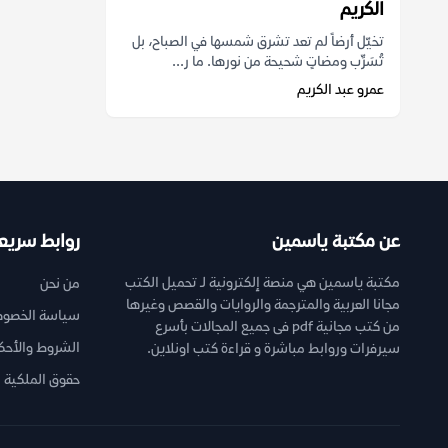
الكريم
تخيّل أرضاً لم تعد تشرق شمسها في الصباح، بل
تُسَرِّب ومضاتٍ شحيحة من نورها. ما ر...
عمرو عبد الكريم
عن مكتبة ياسمين
روابط سريع
مكتبة ياسمين هي منصة إلكترونية لـ تحميل الكتب
من نحن
مجانا العربية والمترجمة والروايات والقصص وغيرها
سياسة الخصوص
من كتب مجانية pdf فى جميع المجالات بأسرع
الشروط والأحك
سيرفرات وروابط مباشرة و قراءة كتب اونلاين.
حقوق الملكية ا