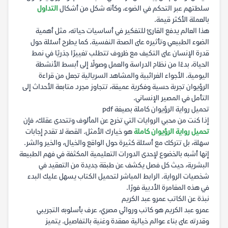
سلطتهم عبر التحكم في الضوء، وكأنه شكل من أشكال
التداول
بالعملة الأكثر قيمة.
هذا العالم يدفع القارئ للتفكير في أساسيات حياته، مثل أهمية
الضوء الطبيعي وتأثيره على الصحة النفسية. كما يطرح أسئلة حول
قدرة الإنسان على التكيف مع ظروف تتطلب تغييرًا جذريًا في نمط
الحياة، بدءًا من نظام الدراسة والعمل وصولًا إلى أبسط الأنشطة
اليومية. الأجواء الغرائبية والمشاهد السريالية تجعل من قراءة
الرؤيوان تجربة حسية وفكرية عميقة، تتجاوز مجرد متابعة الأحداث إلى
التأمل في المصير الإنساني.
تحميل رواية الرؤيوان كاملة بصيغة pdf
إذا كنت من محبي الروايات التي تخرج عن المألوف وتتحدى عقلك، فإن
تحميل رواية الرؤيوان كاملة
هو خيارك الأمثل. القصة لا تقدم إجابات
سهلة، بل تتركك مع أسئلة كثيرة حول الواقع والخيال، والخير والشر.
إنها أشبه بالخضوع لإحدى الدورات التعليمية المكثفة في فهم الطبيعة
البشرية، حيث كل فصل يكشف عن طبقة جديدة من التعقيد في
شخصيات الرواية. الرابط المباشر لتحميل الكتاب يسهل عليك البدء
في هذه المغامرة الأدبية فورًا.
نبذة عن الكاتب عمرو عبد الكريم
عمرو عبد الكريم هو كاتب وروائي مصري، عرف بأسلوبه التجريبي
وقدرته على بناء عوالم خيالية معقدة وغنية بالتفاصيل. يتميز