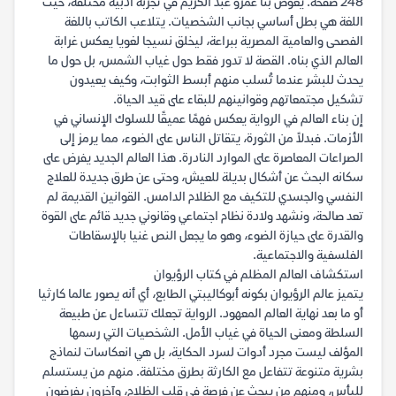
248 صفحة. يغوص بنا عمرو عبد الكريم في تجربة أدبية مختلفة، حيث
اللغة هي بطل أساسي بجانب الشخصيات. يتلاعب الكاتب باللغة
الفصحى والعامية المصرية ببراعة، ليخلق نسيجا لغويا يعكس غرابة
العالم الذي بناه. القصة لا تدور فقط حول غياب الشمس، بل حول ما
يحدث للبشر عندما تُسلب منهم أبسط الثوابت، وكيف يعيدون
تشكيل مجتمعاتهم وقوانينهم للبقاء على قيد الحياة.
إن بناء العالم في الرواية يعكس فهمًا عميقًا للسلوك الإنساني في
الأزمات. فبدلاً من الثورة، يتقاتل الناس على الضوء، مما يرمز إلى
الصراعات المعاصرة على الموارد النادرة. هذا العالم الجديد يفرض على
سكانه البحث عن أشكال بديلة للعيش، وحتى عن طرق جديدة للعلاج
النفسي والجسدي للتكيف مع الظلام الدامس. القوانين القديمة لم
تعد صالحة، ونشهد ولادة نظام اجتماعي وقانوني جديد قائم على القوة
والقدرة على حيازة الضوء، وهو ما يجعل النص غنيا بالإسقاطات
الفلسفية والاجتماعية.
استكشاف العالم المظلم في كتاب الرؤيوان
يتميز عالم الرؤيوان بكونه أبوكاليبتي الطابع، أي أنه يصور عالما كارثيا
أو ما بعد نهاية العالم المعهود. الرواية تجعلك تتساءل عن طبيعة
السلطة ومعنى الحياة في غياب الأمل. الشخصيات التي رسمها
المؤلف ليست مجرد أدوات لسرد الحكاية، بل هي انعكاسات لنماذج
بشرية متنوعة تتفاعل مع الكارثة بطرق مختلفة. منهم من يستسلم
لليأس، ومنهم من يبحث عن فرصة في قلب الظلام، وآخرون يفرضون