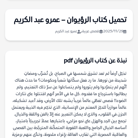
تحميل كتاب الرؤيوان – عمرو عبد الكريم
2025/11/29
قصص عربية
عمرو عبد الكريم
نبذة عن كتاب الرؤيوان pdf
تخيّل أرضاً لم تعد تشرق شمسها في الصباح، بل تُسَرِّب ومضاتٍ
شحيحة من نورها. ما رد فعل سكّانها شعباً وحكومات؟ ما حدث هناك
أنّهم لم يتمرّدوا ولم يثوروا ولم يتساءلوا عن سرّ ذلك التعتيم، ولم
يطالبوا باسترجاع ما فقدوه. كل ما في الأمر أنهم اقتتلوا على نثارات
الضوء!! قصص تغطّي عالماً غريباً يشبه تلك الأرض، وقد أعيد تشكيله،
عالماً موازياً للحيّز المعتم من الإنسانية، الذي تخيّم فيه الخيبة ويعتمل
الحزن في القلوب، والذي لا يمكن التعبير عنه إلاّ بالفن واللغة والخيال.
تجمع بين الجد والهزل على نحو مزاجي، باعتبارها عملاً تجريبيّاً بامتياز،
أساسه الخيال الجامح واللعبة اللغوية المتمكّنة المترجّحة بين الفصحى
والعامّية المصرية التي تقارب العامّة بإغراء ملحوظ، وتنأى عنهم برمزية