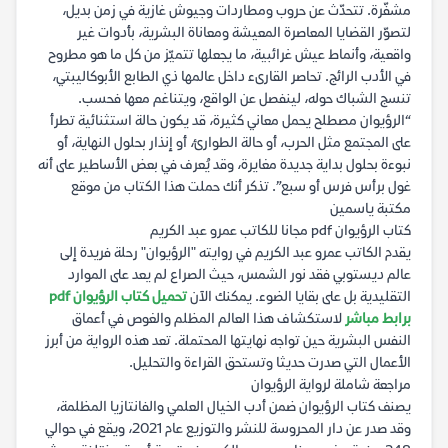
مشفّرة. تتحدّث عن حروب ومطاردات وجيوش غازية في زمن بديل،
لتصوّر القضايا المعاصرة المعيشة ومعاناة البشرية، بأدوات غير
واقعية، وأنماط عيش غرائبية، ما يجعلها تتميّز من كل ما هو مطروح
في الأدب الرائج. تحاصر القارىء داخل عالمها ذي الطابع الأبوكاليبتي،
تنسج الشباك حوله، لينفصل عن الواقع، ويتناغم معها فحسب.
“الرؤيوان مصطلح يحمل معاني كثيرة، قد يكون حالة استثنائية تطرأ
على المجتمع مثل الحرب، أو حالة الطوارئ، أو إنذار بحلول النهاية، أو
نبوءة بحلول بداية جديدة مغايرة، وقد يُعرف في بعض الأساطير على أنه
غول برأس فرس أو سبع”. تذكر أنك حملت هذا الكتاب من موقع
مكتبة ياسمين
كتاب الرؤيوان pdf مجانا للكاتب عمرو عبد الكريم
يقدم الكاتب عمرو عبد الكريم في روايته "الرؤيوان" رحلة فريدة إلى
عالم ديستوبي فقد نور الشمس، حيث الصراع لم يعد على الموارد
التقليدية بل على بقايا الضوء. يمكنك الآن
تحميل كتاب الرؤيوان pdf
برابط مباشر
لاستكشاف هذا العالم المظلم والغوص في أعماق
النفس البشرية حين تواجه نهايتها المحتملة. تعد هذه الرواية من أبرز
الأعمال التي صدرت حديثا وتستحق القراءة والتحليل.
مراجعة شاملة لرواية الرؤيوان
يصنف كتاب الرؤيوان ضمن أدب الخيال العلمي والفانتازيا المظلمة،
وقد صدر عن دار المحروسة للنشر والتوزيع عام 2021، ويقع في حوالي