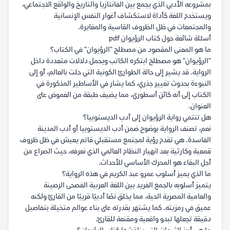
بمشروعه الأدبي الذي يجمع بين الفانتازيا والتاريخ والواقع الاجتماعي،
ويستخدم اللغة كأداة لاستكشاف أغوار النفس الإنسانية
والمجتمعات في ظل الظروف القاسية والمغايرة.
أسئلة شائعة حول كتاب الرؤيوان pdf
ما هو المعنى المقصود من مصطلح "الرؤيوان" في الكتاب؟
"الرؤيوان" هو مصطلح ابتكره الكاتب ويحمل دلالات متعددة داخل
الرواية. قد يشير إلى حالة الطوارئ الكونية التي حلت بالعالم، أو إلى
النبوءة بحدوث تغيير جذري، كما يشار في الأساطير المذكورة في
الكتاب إلى أنه كائن أسطوري، مما يضيف طبقة من الغموض على
العنوان.
هل تنتمي رواية الرؤيوان إلى أدب الديستوبيا؟
نعم، تصنف الرواية بوضوح ضمن أدب الديستوبيا أو أدب المدينة
الفاسدة. هي تقدم رؤية لمجتمع مستقبلي قاتم يعيش في ظل ظروف
قمعية وكارثية بعد انهيار النظام العالمي الذي نعرفه، حيث الصراع من
أجل البقاء هو المحرك الأساسي للأحداث.
ما الذي يميز أسلوب عمرو عبد الكريم في هذه الرواية؟
يتميز أسلوبه بالجمع الفريد بين اللغة العربية الفصحى الرصينة
والعامية المصرية الحية، مما يخلق نصًا أدبيًا قريبًا من القارئ ولكنه
عميق في رمزيته. كما يشتهر بقدرته على بناء عوالم متخيلة بتفاصيل
دقيقة تجعلها تبدو واقعية ومقنعة للقارئ.