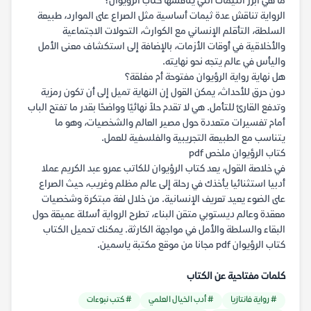
ما هي أبرز الثيمات التي يناقشها كتاب الرؤيوان؟
الرواية تناقش عدة ثيمات أساسية مثل الصراع على الموارد، طبيعة
السلطة، التأقلم الإنساني مع الكوارث، التحولات الاجتماعية
والأخلاقية في أوقات الأزمات، بالإضافة إلى استكشاف معنى الأمل
واليأس في عالم يتجه نحو نهايته.
هل نهاية رواية الرؤيوان مفتوحة أم مغلقة؟
دون حرق للأحداث، يمكن القول إن النهاية تميل إلى أن تكون رمزية
وتدفع القارئ للتأمل. هي لا تقدم حلاً نهائيًا وواضحًا بقدر ما تفتح الباب
أمام تفسيرات متعددة حول مصير العالم والشخصيات، وهو ما
يتناسب مع الطبيعة التجريبية والفلسفية للعمل.
كتاب الرؤيوان ملخص pdf
في خلاصة القول، يعد كتاب الرؤيوان للكاتب عمرو عبد الكريم عملا
أدبيا استثنائيا يأخذك في رحلة إلى عالم مظلم وغريب، حيث الصراع
على الضوء يعيد تعريف الإنسانية. من خلال لغة مبتكرة وشخصيات
معقدة وعالم ديستوبي متقن البناء، تطرح الرواية أسئلة عميقة حول
البقاء والسلطة والأمل في مواجهة الكارثة. يمكنك تحميل الكتاب
كتاب الرؤيوان pdf مجانا من موقع مكتبة ياسمين.
كلمات مفتاحية عن الكتاب
# رواية فانتازيا
# أدب الخيال العلمي
# كتب نبوءات