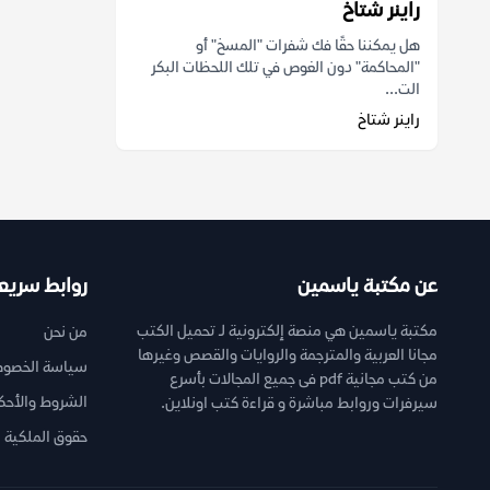
راينر شتاخ
هل يمكننا حقًا فك شفرات "المسخ" أو
"المحاكمة" دون الغوص في تلك اللحظات البكر
الت...
راينر شتاخ
عن مكتبة ياسمين
روابط سريع
مكتبة ياسمين هي منصة إلكترونية لـ تحميل الكتب
من نحن
مجانا العربية والمترجمة والروايات والقصص وغيرها
سياسة الخصوص
من كتب مجانية pdf فى جميع المجالات بأسرع
الشروط والأحك
سيرفرات وروابط مباشرة و قراءة كتب اونلاين.
حقوق الملكية ا