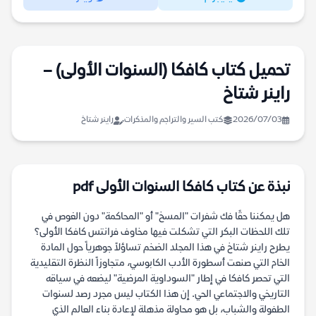
تحميل كتاب كافكا (السنوات الأولى) –
راينر شتاخ
2026/07/03
كتب السير والتراجم والمذكرات
راينر شتاخ
نبذة عن كتاب كافكا السنوات الأولى pdf
هل يمكننا حقًا فك شفرات "المسخ" أو "المحاكمة" دون الغوص في
تلك اللحظات البكر التي تشكلت فيها مخاوف فرانتس كافكا الأولى؟
يطرح راينر شتاخ في هذا المجلد الضخم تساؤلاً جوهرياً حول المادة
الخام التي صنعت أسطورة الأدب الكابوسي، متجاوزاً النظرة التقليدية
التي تحصر كافكا في إطار "السوداوية المرضية" ليضعه في سياقه
التاريخي والاجتماعي الحي. إن هذا الكتاب ليس مجرد رصد لسنوات
الطفولة والشباب، بل هو محاولة مذهلة لإعادة بناء العالم الذي