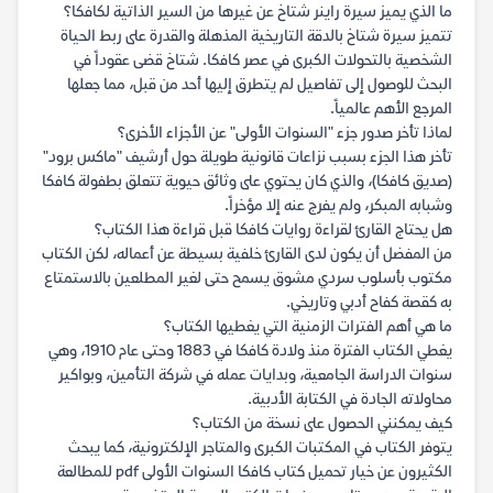
ما الذي يميز سيرة راينر شتاخ عن غيرها من السير الذاتية لكافكا؟
تتميز سيرة شتاخ بالدقة التاريخية المذهلة والقدرة على ربط الحياة
الشخصية بالتحولات الكبرى في عصر كافكا. شتاخ قضى عقوداً في
البحث للوصول إلى تفاصيل لم يتطرق إليها أحد من قبل، مما جعلها
المرجع الأهم عالمياً.
لماذا تأخر صدور جزء "السنوات الأولى" عن الأجزاء الأخرى؟
تأخر هذا الجزء بسبب نزاعات قانونية طويلة حول أرشيف "ماكس برود"
(صديق كافكا)، والذي كان يحتوي على وثائق حيوية تتعلق بطفولة كافكا
وشبابه المبكر، ولم يفرج عنه إلا مؤخراً.
هل يحتاج القارئ لقراءة روايات كافكا قبل قراءة هذا الكتاب؟
من المفضل أن يكون لدى القارئ خلفية بسيطة عن أعماله، لكن الكتاب
مكتوب بأسلوب سردي مشوق يسمح حتى لغير المطلعين بالاستمتاع
به كقصة كفاح أدبي وتاريخي.
ما هي أهم الفترات الزمنية التي يغطيها الكتاب؟
يغطي الكتاب الفترة منذ ولادة كافكا في 1883 وحتى عام 1910، وهي
سنوات الدراسة الجامعية، وبدايات عمله في شركة التأمين، وبواكير
محاولاته الجادة في الكتابة الأدبية.
كيف يمكنني الحصول على نسخة من الكتاب؟
يتوفر الكتاب في المكتبات الكبرى والمتاجر الإلكترونية، كما يبحث
الكثيرون عن خيار تحميل كتاب كافكا السنوات الأولى pdf للمطالعة