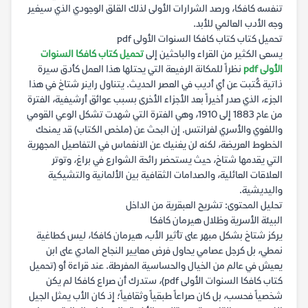
تنفسه كافكا، ورصد الشرارات الأولى لذلك القلق الوجودي الذي سيغير
وجه الأدب العالمي للأبد.
تحميل كتاب كتاب كافكا السنوات الأولى pdf
يسعى الكثير من القراء والباحثين إلى
تحميل كتاب كافكا السنوات
الأولى pdf
نظراً للمكانة الرفيعة التي يحتلها هذا العمل كأدق سيرة
ذاتية كُتبت عن أي أديب في العصر الحديث. يتناول راينر شتاخ في هذا
الجزء، الذي صدر أخيراً بعد الأجزاء الأخرى بسبب عوائق أرشيفية، الفترة
من عام 1883 إلى 1910، وهي الفترة التي شهدت تشكل الوعي القومي
واللغوي والأسري لفرانتس. إن البحث عن (ملخص الكتاب) قد يمنحك
الخطوط العريضة، لكنه لن يغنيك عن الانغماس في التفاصيل المجهرية
التي يقدمها شتاخ، حيث يستحضر رائحة الشوارع في براغ، وتوتر
العلاقات العائلية، والصدامات الثقافية بين الألمانية والتشيكية
واليديشية.
تحليل المحتوى: تشريح العبقرية من الداخل
البيئة الأسرية وظلال هيرمان كافكا
يركز شتاخ بشكل مبهر على تأثير الأب، هيرمان كافكا، ليس كطاغية
نمطي، بل كرجل عصامي يحاول فرض معايير النجاح المادي على ابن
يعيش في عالم من الخيال والحساسية المفرطة. عند قراءة أو (تحميل
كتاب كافكا السنوات الأولى pdf)، ستدرك أن صراع كافكا لم يكن
شخصياً فحسب، بل كان صراعاً طبقياً وثقافياً؛ إذ كان الأب يمثل الجيل