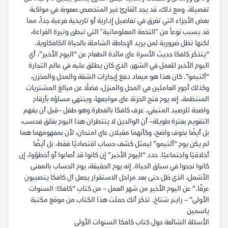
تفصيلة. ومع ذلك، قد يجد القارئ غير المتخصص صعوبة في مواكبة
بعض الأجزاء التي تغرق في تفاصيل إدارية أو تاريخية فرعية جداً، مما
قد يسبب نوعاً من "التخمة المعلوماتية" التي تبطئ وتيرة القراءة،
لكنها تظل ضرورية لمن يريد الإحاطة الشاملة بالحياة الكافكاوية.
“يتذكر كافكا حديث الأسرة على مائدة الطعام عن “اليوم الأخير”، أي
اليوم الأخير للعمل في الشهر، الذي كان يطلق عليه في عالم التجارة
“ألتيمو”. كان هذا هو ميعاد دفع إيجارات الشقة والمحل والمخزن،
وكذلك أجور العاملين في المحل والمنزل، فضلًا عن مبالغ المشتريات
المنتظمة. إنه يوم فتح الخزنة على مواجعها، وينتهي مساؤه بأرقام
واضحة للرصيد المتبقي. عرف كافكا بالفطرة وهو طفل –قبل أن يفهم
التقويم بفترة طويلة– أن الوالدين لا ينتظران هذا اليوم بقلق فحسب،
بل أيضًا بخوف واضح، وكأنهما مقبلان على امتحان، لأن بمفهومهما هما
لم يكن يوم “ألتيمو” ليمثل كشف حساب اقتصاديًا فقط، بل أيضًا
أخلاقيًا واجتماعيًا. حدد “اليوم الأخير” إن كانوا قد أصابوا أو أخطؤوا، إن
كانوا نجحوا في سباق الحياة. إنه يوم الحقيقة، يوم الحساب بالمعنى
الأشمل، الذي ظل حتى بعد مراحل الاستقرار يجعل آل كافكا يتصببون
عرقًا.” عن اليوم الأخير من شهر العمل – من كتاب “كافكا: السنوات
الأولى” – راينر شتاخ. تذكر أنك حملت هذا الكتاب من موقع مكتبة
ياسمين
الأسئلة الشائعة حول كتاب كافكا السنوات الأولى