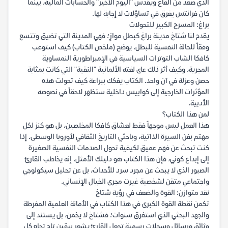
الذي صعد من القاع ويقدس "اليوم الأخير" والحسابات المالية، بينما
كان فرانتس يغرق في تساؤلات لا إجابة لها.
براغ: المسرح الكبير للتحولات
يقدم لنا شتاخ مدينة براغ كبطل موازٍ؛ فهي المدينة التي تضيق وتتسع
وفقاً للحالة النفسية للبطل. يوضح (ملخص الكتاب) كيف استوعب
كافكا الشاب التوترات السياسية في الإمبراطورية النمساوية
المجرية، وكيف أثر ذلك على لغته الألمانية "النقية" التي كانت بمثابة
حصن وعزلة في آن واحد. الكتاب يفكك ببراعة كيف تحولت هذه
المؤثرات الخارجية إلى كوابيس داخلية ستظهر لاحقاً في نصوصه
الأدبية.
لمن هذا الكتاب؟
هذا العمل ليس موجهاً فقط لعشاق كافكا المخلصين، بل هو كنز لكل
مهتم بفن السيرة الذاتية، وباحثي التاريخ الثقافي لأوروبا الوسطى. إذا
كنت تبحث عن فهم عميق لكيفية تحول الصدمات النفسية الصغيرة
إلى إبداع كوني، فإن هذا الكتاب هو دليلك الأمثل. إنه يخاطب القارئ
الصبور الذي لا يبحث عن مجرد سرد للأحداث، بل عن تحليل سيكولوجي
واجتماعي متقن لشخصية غيرت مجرى الخيال الإنساني.
نقد متوازن: القوة والضعف في رؤية شتاخ
تكمن نقطة القوة الكبرى في هذا الكتاب في الأمانة العلمية المفرطة
والجهد البحثي الذي استغرق سنوات؛ فشتاخ لا يخمن، بل يستند إلى
وثائق ورسائل وسجلات رسمية تجعل القارئ يشعر بيقين تام تجاه كل