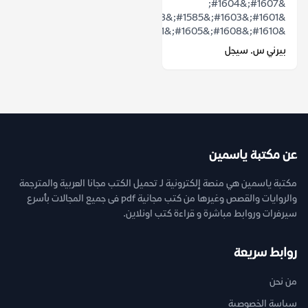
&#1607;&#1604;
&#1601;&#1603;&#1585;&#1578;
&#1610;&#1608;&#1605;&#1611;&#1575;...
بيرني س. سيجل
عن مكتبة ياسمين
مكتبة ياسمين هي منصة إلكترونية لـ تحميل الكتب مجانا العربية والمترجمة
والروايات والقصص وغيرها من كتب مجانية pdf فى جميع المجالات بأسرع
سيرفرات وروابط مباشرة و قراءة كتب اونلاين.
روابط سريعة
من نحن
سياسة الخصوصية