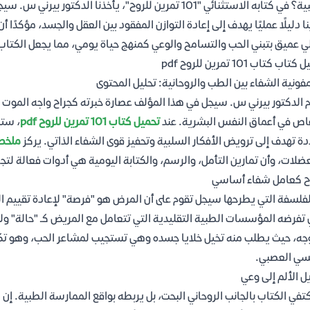
الطبية؟ في كتابه الاستثنائي "101 تمرين للروح"، يأخذنا ا
نا دليلًا عمليًا يهدف إلى إعادة التوازن المفقود بين العقل والجسد، مؤكدًا
ي عميق بتبني الحب والتسامح والوعي كمنهج حياة يومي، مما يجعل الكتاب ت
اب كتاب 101 تمرين للروح pdf
ونية الشفاء بين الطب والروحانية: تحليل المحتوى
 الدكتور بيرني س. سيجل في هذا المؤلف عصارة خبرته كجراح واجه الموت 
اص في أعماق النفس البشرية. عند
تحميل كتاب 101 تمرين للروح pdf
، ستك
ة تهدف إلى ترويض الأفكار السلبية وتحفيز قوى الشفاء الذاتي. يركز
ملخص
ضلات، وأن تمارين التأمل، والرسم، والكتابة اليومية هي أدوات فعالة لت
ح كعامل شفاء أساسي
 تفرضه المؤسسات الطبية التقليدية التي تتعامل مع المريض كـ "حالة" ول
جه، حيث يطلب منه تخيل خلايا جسده وهي تستجيب لمشاعر الحب، وهو تكني
سي العصبي.
ل الألم إلى وعي
كتفي الكتاب بالجانب الروحاني البحت، بل يربطه بواقع الممارسة الطبية. إن