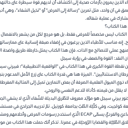
اء الذين يمرون بأزمات صحية إلى اكتشاف أن لديهم قوة سيطرة على حالتهم 
مق في آن واحد، مثل تمرين "رسالة إلى المرض" أو "تخيل الشفاء"، وهي أدو
شارك في عملية شفائه.
هذا الكتاب؟
الكتاب ليس مخصصاً للمرضى فقط، بل هو مرجع لكل من يشعر بالانفصال عن
ح. إنه مناسب للأطباء الذين يرغبون في إضفاء صبغة إنسانية على ممارساته
نهج عملي للتصالح مع الذات، فإن هذا الكتاب يمثل خارطة طريق واضحة ال
ن النقد: القوة والضعف في رؤية سيجل
 نقطة القوة الكبرى في هذا الكتاب في "الواقعية التطبيقية"؛ فبيرني سيج
طان الاستثنائيين". الميزة هنا هي قدرة الكتاب على زرع الأمل المدعوم ب
اء ذوي الميول العلمية الصرفة أن بعض التمارين تميل إلى المثالية المفرطة
لا يقلل من قيمته كأداة للدعم النفسي والروحي.
كتور بيرني سيجل هو مؤيّد معروف للطّرق البديلة للشّفاء الّذي لا يشفي الج
ة كولجيت، وفي كلّيّة الطّبّ بجامعة كورنيل. تمّ تدريبه الجراحيّ في مستشف
الجماعيّ والفرديّ يسمّى ECAP الّذي استخدم رسومات المرض
لاق الطّبّيّة والقضايا الرّوحيّة في عصرنا. تذكر أنك حملت هذا الكتاب من 