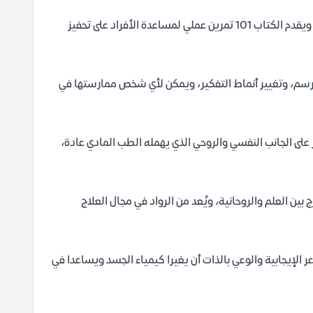
تقوم الفكرة على أن الشفاء الجسدي مرتبط ارتباطاً وثيقاً بسلامة الروح والعقل، ويقدم الكتاب 101 تمرين عملي لمساعدة الأفراد على تحفيز
الرسم، وتغيير أنماط التفكير، ويمكن لأي شخص ممارستها في
كز على الجانب النفسي والروحي الذي يهمله الطب المادي عادة،
ين العلم والروحانية، ويُعد من الرواد في مجال العلاج
الإيجابية والوعي بالذات أن يغيرا كيمياء الجسد ويساعدا في