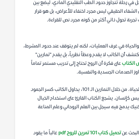
لدكتور بيرني س. سيجل في رحلة تتجاوز حدود الطب التقليدي المادي، ليضع بين
 أن الشفاء الحقيقي ليس مجرد اختفاء للأعراض، بل هو قرار
جربة تحول ذاتي أكثر من كونه مجرد نص للقراءة.
والحياة في غرف العمليات، لكنه لم يتوقف عند حدود المشرط،
تشف أن الكاتب لا يقدم وعظاً نظرياً، بل يقدم "تمارين"
 الكتاب
على فكرة أن الروح تحتاج إلى تدريب مستمر تماماً
جاوز الصدمات الجسدية والنفسية.
إن الفلسفة التي يطرحها سيجل تقوم على أن المرض هو "فرصة" لإعادة تقييم الحياة. من خلال التمارين الـ 101، يحاول الكاتب كسر الجمود
يس كإنسان. يشجع الكتاب القارئ على استخدام الخيال
ك يدمج فيه سيجل بين العلم الروحاني وعلم المناعة
 البحث عن
تحميل كتاب 101 تمرين للروح pdf
غالباً ما يقود