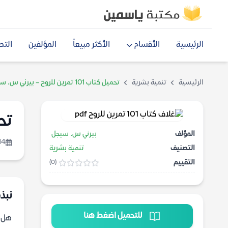
الرئيسية
الأقسام
الأكثر مبيعاً
المؤلفين
التص
الرئيسية
تنمية بشرية
تحميل كتاب 101 تمرين للروح – بيرني س. سيجل
تحميل ك
المؤلف
بيرني س. سيجل
14
التصنيف
تنمية بشرية
التقييم
(0)
نبذة عن
للتحميل اضغط هنا
هل ف