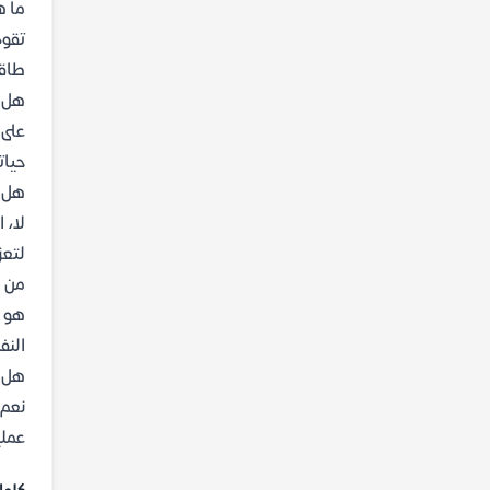
ما هي 
طاقا
هل ا
على 
حيات
هل ي
لا، 
لتعز
من ه
هو ج
النف
هل ي
نعم،
عملي