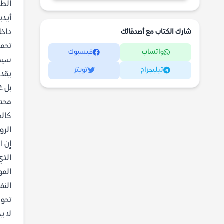
أيدي
شارك الكتاب مع أصدقائك
داخل
تحميل كت
واتساب
فيسبوك
سيمف
تيليجرام
تويتر
يقدم
بل غ
محدد
كالع
الرو
الذي
المو
النف
تحوي
لا ي