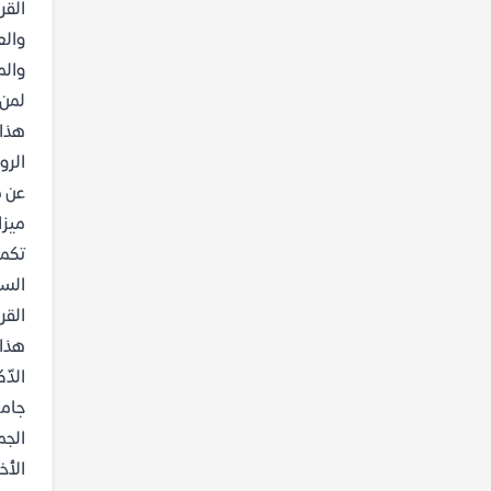
القر
والع
والم
لمن 
هذا 
الرو
عن م
ميزا
تكمن
السر
القر
هذا 
الدّ
جامع
الأخ