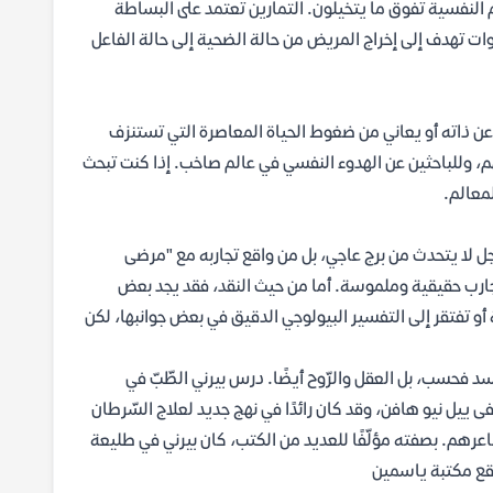
النفسية تفوق ما يتخيلون. التمارين تعتمد على البساطة
ات تهدف إلى إخراج المريض من حالة الضحية إلى حالة الفاعل
 ذاته أو يعاني من ضغوط الحياة المعاصرة التي تستنزف
م، وللباحثين عن الهدوء النفسي في عالم صاخب. إذا كنت تبحث
معالم.
ل لا يتحدث من برج عاجي، بل من واقع تجاربه مع "مرضى
تجارب حقيقية وملموسة. أما من حيث النقد، فقد يجد بعض
 أو تفتقر إلى التفسير البيولوجي الدقيق في بعض جوانبها، لكن
سد فحسب، بل العقل والرّوح أيضًا. درس بيرني الطّبّ في
ى ييل نيو هافن، وقد كان رائدًا في نهج جديد لعلاج السّرطان
ى وأحلامهم ومشاعرهم. بصفته مؤلّفًا للعديد من الكتب، كان بيرني في طليعة
موقع مكتبة ياسمين