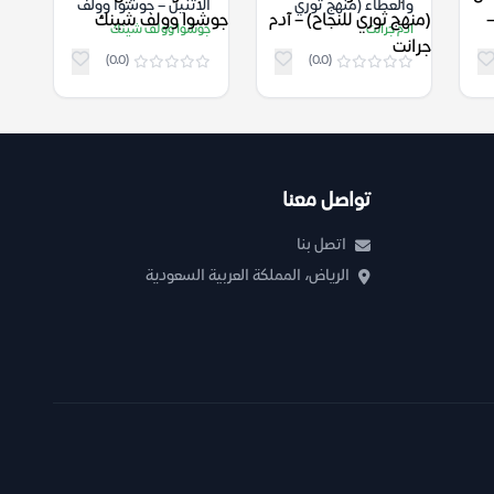
والعطاء (منهج ثوري
الاثنين – جوشوا وولف
للنجاح) – آدم جرانت
شينك
آدم جرانت
جوشوا وولف شينك
(0.0)
(0.0)
تواصل معنا
اتصل بنا
الرياض، المملكة العربية السعودية