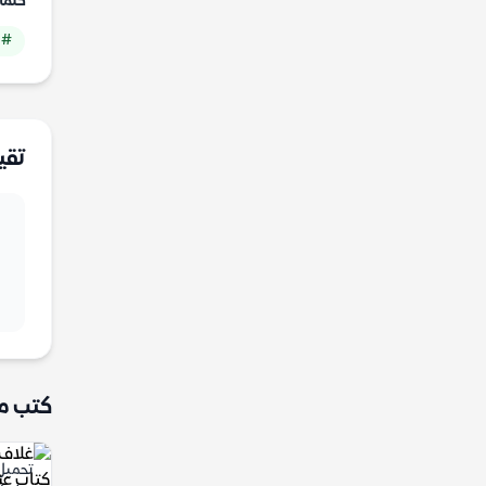
كلما
# 
تقي
كتب م
تحميل