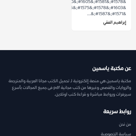
&#1578;&#1581;&#1605;&#1610;&#1604;
&#1603;&#1578;&#1575;&#1576;
&#1571;&#1587;&...
إبراهيم الفقي
عن مكتبة ياسمين
مكتبة ياسمين هي منصة إلكترونية لـ تحميل الكتب مجانا العربية والمترجمة
والروايات والقصص وغيرها من كتب مجانية pdf فى جميع المجالات بأسرع
سيرفرات وروابط مباشرة و قراءة كتب اونلاين.
روابط سريعة
من نحن
سياسة الخصوصية