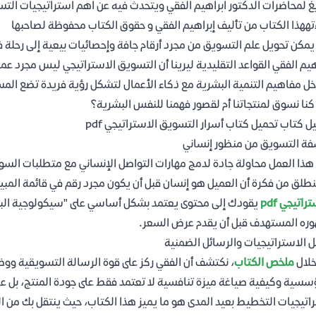
غ لمحاضرات الدكتور ابراهيم الفقي ويتحدث فيه عن اهم استراتيجيات الت
تههذا الكتاب من تأليف إبراهيم الفقي و حقوق الكتاب محفوظة لصاحبها
مكن تحويل علم التسويق من مجرد أرقام جافة وإحصائيات بيعية إلى رحلة 
هيم الفقي القواعد التقليدية ليرينا أن التسويق الاستراتيجي ليس مجرد عملي
خل مفاهيم التنمية البشرية مع ذكاء الأعمال لتشكل رؤية فريدة تضع الم
نا نسوق لمنتجاتنا أم لقصور فهمنا للنفس البشرية؟
ل كتاب تحميل كتاب أسرار التسويق الاستراتيجي pdf
ة التسويق من منظور إنساني
هذا العمل محاولة جادة لدمج مهارات التواصل الإنساني مع متطلبات السوق
نطلق من فكرة أن العميل هو إنسان قبل أن يكون مجرد رقم في قائمة المبي
راتيجي pdf
يقودك إلى محتوى يعتمد بشكل أساسي على "سيكولوجية البيع"
ره المستهدف قبل أن يقدم عرض السعر.
ل الاستراتيجيات والرسائل الضمنية
خلال
ملخص الكتاب
، نكتشف أن الفقي ركز على قوة الرسالة التسويقية وو
سسية وكيفية صياغة ميزة تنافسية لا تعتمد فقط على جودة المنتج، بل على 
اتيجيات التخطيط بعيد المدى هو ما يميز هذا الكتاب، حيث ينتقل بك من ال