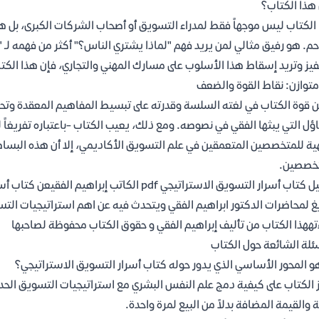
هذا الكتاب؟
الكتاب ليس موجهاً فقط لمدراء التسويق أو أصحاب الشركات الكبرى، بل ه
م. هو رفيق مثالي لمن يريد فهم "لماذا يشتري الناس؟" أكثر من فهمه لـ 
فيز وتريد إسقاط هذا الأسلوب على مسارك المهني والتجاري، فإن هذا الك
متوازن: نقاط القوة والضعف
 قوة الكتاب في لغته السلسة وقدرته على تبسيط المفاهيم المعقدة وتحوي
اؤل التي يبثها الفقي في نصوصه. ومع ذلك، يعيب الكتاب -باعتباره تفريغاً 
ية للمتخصصين المتعمقين في علم التسويق الأكاديمي، إلا أن هذه البسا
تخصصين.
تحميل كتاب أسرار التسويق الاستراتيجي pdf الكا
غ لمحاضرات الدكتور ابراهيم الفقي ويتحدث فيه عن اهم استراتيجيات الت
تههذا الكتاب من تأليف إبراهيم الفقي و حقوق الكتاب محفوظة لصاحبها
ئلة الشائعة حول الكتاب
و المحور الأساسي الذي يدور حوله كتاب أسرار التسويق الاستراتيجي؟
 الكتاب على كيفية دمج علم النفس البشري مع استراتيجيات التسويق الحديث
ة والقيمة المضافة بدلاً من البيع لمرة واحدة.