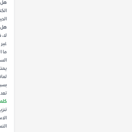
هل ا
الكت
الحي
هل ي
لا، 
غير 
ما ا
السم
يمتل
لماذ
بسبب
تعد 
كلما
الاس
التس