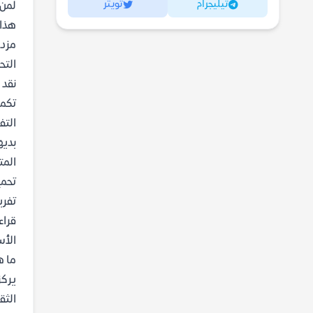
تيليجرام
تويتر
لمن 
هذا 
مزدح
التح
نقد 
تكمن
التف
بديه
الم
تفري
قراء
الأس
ما ه
يركز
الثق