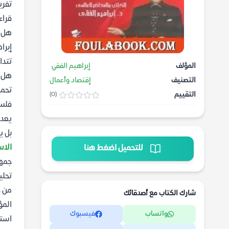
تفري
قراء
هل ي
إبرا
تتدا
المؤلف
إبراهيم الفقي
هل ك
التصنيف
إقتصاد وأعمال
تحمي
التقييم
(0)
فلسف
يعد 
بل ي
الاست
للتحميل اضغط هنا
جمهو
تحلي
من 
شارك الكتاب مع أصدقائك
المؤ
واتساب
فيسبوك
استر