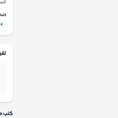
التس
كلما
# 
تقي
كتب م