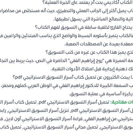
لكتاب أكاديمي بحت أم يعتمد على الخبرة العملية؟
اب يميل أكثر إلى الجانب العملي والتحفيزي، حيث أنه مستخلص من محاضرات ون
اتية والنصائح المباشرة التي يسهل تطبيقها.
حتاج القارئ لخلفية سابقة في التسويق لفهم الكتاب؟
فالكتاب يتميز بأسلوبه البسيط والواضح الذي يناسب المبتدئين والراغبين 
معقدة بعيدة عن المصطلحات الصعبة.
لذي يميز هذا الكتاب عن غيره من كتب التسويق؟
ة المميزة هي "روح إبراهيم الفقي" الحاضرة في النص، حيث يربط بين النجاح 
ك ذهنية إيجابية قبل امتلاك الأدوات التقنية.
ا يبحث الكثيرون عن تحميل كتاب أسرار التسويق الاستراتيجي pdf؟
 السمعة الكبيرة للدكتور إبراهيم الفقي في الوطن العربي كملهم ومحفز، ول
ركيزة أساسية في عملية التسويق.
ت مفتاحية:
تنزيل أسرار التسويق الاستراتيجي pdf, تنزيل أسرار ال
تراتيجي من إبراهيم الفقي, قراءة أسرار التسويق الاستراتيجي أون لاين, ق
ويق الاستراتيجي, تحميل مجاني أسرار التسويق الاستراتيجي, تحميل كتاب أ