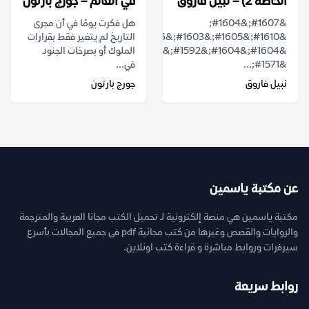
الخاصة 2) – نبيل فاروق
في العالم – جورج بارتون
&#1607;&#1604;
هل فكرت يومًا في أن مجرى
&#1610;&#1605;&#1603;&#1606;
التاريخ لم يتغير فقط بقرارات
&#1604;&#1604;&#1592;&#1604;
الملوك أو بصرخات الجنود
&#1571;...
في...
نبيل فاروق
جورج بارتون
عن مكتبة ياسمين
مكتبة ياسمين هي منصة إلكترونية لـ تحميل الكتب مجانا العربية والمترجمة
والروايات والقصص وغيرها من كتب مجانية pdf فى جميع المجالات بأسرع
سيرفرات وروابط مباشرة و قراءة كتب اونلاين.
روابط سريعة