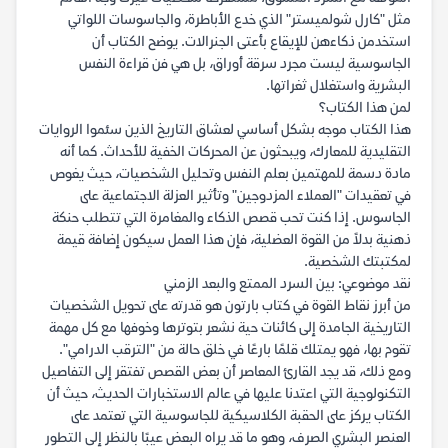
مثل "كارل شولميستر" الذي خدع الأباطرة، والجاسوسات اللواتي
استخدمن ذكاءهن للإيقاع بأعتى الجنرالات. يوضح الكتاب أن
الجاسوسية ليست مجرد سرقة أوراق، بل هي فن قراءة النفس
البشرية واستغلال ثغراتها.
لمن هذا الكتاب؟
هذا الكتاب موجه بشكل أساسي لعشاق التاريخ الذين سئموا الروايات
التقليدية للمعارك، ويبحثون عن المحركات الخفية للأحداث. كما أنه
مادة دسمة للمهتمين بعلم النفس وتحليل الشخصيات، حيث يغوص
في تعقيدات "العملاء المزدوجين" وتأثير العزلة الاجتماعية على
الجاسوس. إذا كنت تحب قصص الذكاء والمغامرة التي تتطلب حنكة
ذهنية بدلاً من القوة العضلية، فإن هذا العمل سيكون إضافة قيمة
لمكتبتك الشخصية.
نقد موضوعي: بين السرد الممتع والبعد الزمني
من أبرز نقاط القوة في كتاب بارتون هو قدرته على تحويل الشخصيات
التاريخية الجامدة إلى كائنات حية نشعر بتوترها وخوفها مع كل مهمة
تقوم بها، فهو يمتلك قلمًا بارعًا في خلق حالة من "الترقب الدرامي".
ومع ذلك، قد يجد القارئ المعاصر أن بعض القصص تفتقر إلى التفاصيل
التكنولوجية التي اعتدنا عليها في عالم الاستخبارات الحديث، حيث أن
الكتاب يركز على الحقبة الكلاسيكية للجاسوسية التي تعتمد على
العنصر البشري الصرف، وهو ما قد يراه البعض عيبًا بالنظر إلى التطور