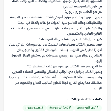
المشوق، إلا أنه يلتزم بتوثيق الشخصيات والأحداث التي تركت بصمة
في تاريخ الجاسوسية العالمي.
من هو الكاتب جورج بارتون؟
جورج بارتون هو كاتب ومؤرخ أمريكي اشتهر باهتمامه بقصص الجريمة
والتحقيقات وعالم الجاسوسية. تميزت مؤلفاته بالدقة في البحث
والقدرة على تقديم المعلومات التاريخية في قالب قصصي جذاب يجذب
القارئ العادي والمتخصص.
هل يتناول الكتاب دور النساء في الجاسوسية؟
نعم، يخصص الكتاب فصولاً هامة للحديث عن الجاسوسات اللواتي لعبن
أدوارًا خطيرة في الحروب. يسلط الضوء على ذكائهن وقدرتهن على
النفاذ إلى دوائر صنع القرار وجمع معلومات لم يستطع الرجال الوصول
إليها.
ما الذي يميز هذا الكتاب عن غيره من كتب الاستخبارات؟
يتميز الكتاب بتركيزه على الجانب الإنساني والنفسي للعملاء السرين
وليس فقط النتائج العسكرية. كما أنه يقدم نظرة شاملة تشمل عصورًا
مختلفة، مما يمنح القارئ فهمًا لتطور أساليب الخداع والتمويه عبر
الزمن.
كلمات مفتاحية عن الكتاب
# أشهر الجواسيس
# تاريخ الجاسوسية
# عملاء سريون