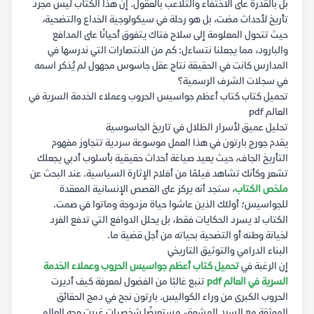
بل بالقدرة على الاختفاء والتلاعب بالعقول. إن هذا الكتاب ليس مجرد
تأريخ لأحداث مضت، بل هو رحلة في سيكولوجية الخداع والتضحية،
حيث تتحول المعلومة إلى سلاح فتاك يتفوق أحيانًا على المدافع
والبارود، مما يجعلنا نتساءل: كم من الانتصارات التي ندرسها في
المدارس كانت في الحقيقة نتاج عقل جاسوس مجهول لم يُذكر اسمه
في سجلات الشرف الرسمية؟
تحميل كتاب كتاب أعظم جواسيس الحروب وعملاء الخدمة السرية في
العالم pdf
تحليل عميق لأسرار الظلال في تاريخ الجاسوسية
يقدم جورج بارتون في هذا العمل موسوعة سردية تتجاوز مفهوم
التأريخ الجاف، حيث يعيد صياغة أحداث حقيقية بأسلوب أدبي يجعلك
تشعر وكأنك تشاهد فيلمًا من أفلام الإثارة السياسية. عند البحث عن
ملخص الكتاب
، ستجد أنه يركز على القصص الإنسانية المعقدة
للجواسيس؛ أولئك الذين عاشوا حياة مزدوجة وماتوا في صمت.
الكتاب لا يسرد الحكايات فقط، بل يحلل الدوافع التي تدفع الفرد
لخيانة وطنه أو التضحية بحياته من أجل قضية ما.
البناء الدرامي والتوثيق التاريخي
إن الرغبة في
تحميل كتاب أعظم جواسيس الحروب وعملاء الخدمة
السرية في العالم pdf
تنبع غالبًا من الفضول لمعرفة كيف أديرت
الحروب الكبرى من وراء الكواليس. بارتون نجح في دمج الحقائق
الموثقة مع السرد المشوق، مستعرضًا شخصيات غيرت وجه العالم