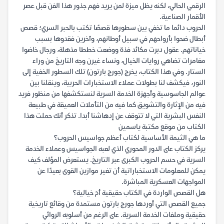
الرقمي الحالي، لكنه يظل ميزة لمن يريد فهم جذور هذا الفن قبل عصر
الأقمار الصناعية.
الحروب دائما ما تخفي بين سطورها قصصًا تكتب بالحبر السري؛ قصص
أبطال ضحوا بأرواحهم في سبيل أوطانهم، وآخرين فقدوها بسبب
خياناتهم. عقول دبرت مكائد فذة ووضعت خططا مذهلة، ورجال خاضوا
مغامرات تضاهي روايات الخيال، ونساء غيرن وجه التاريخ من وراء
الستار. وفي هذا الكتاب، يخرج (جورج بارتون) تلك السطور الخفية إلى
النور، فيكشف لنا بطولات عملاء الاستخبارات الحربية، وينقلنا بين
عوالم الجاسوسية وأجهزة الخدمة السرية لنستكشفها من منظور فريد
فيه من الإثارة والتشويق كما فيه من التأملات العميقة في طبيعة
النفس البشرية التي لا تتوقف عن إدهاشنا أبدا. تذكر أنك حملت هذا
الكتاب من موقع مكتبة ياسمين
ما هي الثيمة الأساسية لكتاب أعظم جواسيس الحروب؟
يركز الكتاب على الدور المحوري الذي لعبه الجواسيس وعملاء الخدمة
السرية في حسم الحروب الكبرى عبر التاريخ. يستعرض المؤلف كيف
يمكن للمعلومات الاستخباراتية أن تغير موازين القوى بعيدًا عن
المواجهات العسكرية المباشرة.
هل القصص الواردة في الكتاب حقيقية أم خيالية؟
جميع القصص التي أوردها جورج بارتون مستمدة من وقائع تاريخية
حقيقية وملفات الخدمة السرية. على الرغم من أسلوبه الروائي