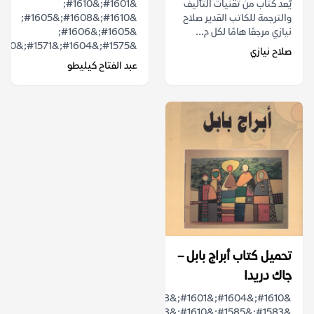
يُعد كتاب من تقنيات التأليف
&#1601;&#1610;
والترجمة للكاتب القدير صلاح
&#1610;&#1608;&#1605;
نيازي مرجعًا هامًا لكل م...
&#1605;&#1606;
&#1575;&#1604;&#1571;&#1610;...
صلاح نيازي
عبد الفتاح كيليطو
تحميل كتاب أبراج بابل –
جاك دريدا
&#1610;&#1604;&#1601;&#1578;
&#1583;&#1585;&#1610;&#1583;&#1575;