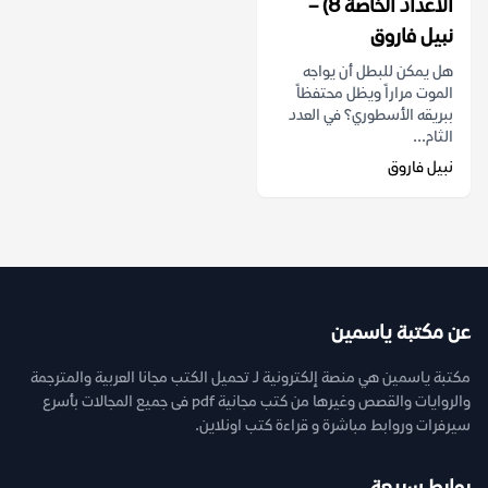
الأعداد الخاصة 8) –
نبيل فاروق
هل يمكن للبطل أن يواجه
الموت مراراً ويظل محتفظاً
ببريقه الأسطوري؟ في العدد
الثام...
نبيل فاروق
عن مكتبة ياسمين
مكتبة ياسمين هي منصة إلكترونية لـ تحميل الكتب مجانا العربية والمترجمة
والروايات والقصص وغيرها من كتب مجانية pdf فى جميع المجالات بأسرع
سيرفرات وروابط مباشرة و قراءة كتب اونلاين.