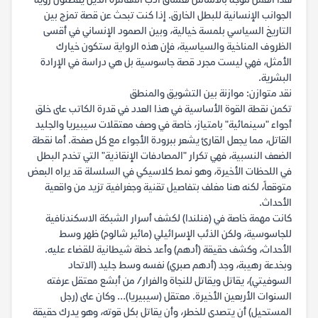
هذا العمل موجه بالأساس لعشاق أدب المغامرة الذين يفضلون رؤية
الجوانب الإنسانية للبطل الخارق. إذا كنت تبحث عن قصة تمزج بين
التاريخ السياسي بلمسة خيالية، وبين الصمود الإنساني في أقسى
الظروف المناخية والسياسية، فإن هذه الرواية ستكون خيارك
الأمثل، فهي ليست مجرد قصة جاسوسية بل هي دراسة في الإرادة
البشرية.
نقد متوازن: موازنة بين التشويق والمنطق
تكمن نقطة القوة الأساسية في هذا العدد في قدرة الكاتب على خلق
أجواء "سينمائية" بامتياز، خاصة في وصف معتقلات سيبيريا والجليد
القاتل، مما يجعل القارئ يشعر ببرودة الأجواء مع كل صفحة. أما نقطة
الضعف النسبية، فهي تكرار "المصادفات الإنقاذية" التي تخدم البطل
في اللحظات الأخيرة، وهو نمط كلاسيكي في السلسلة قد يراه البعض
متوقعاً، لكنه هنا مغلف بتفاصيل تقنية وجغرافية تزيد من واقعية
الأحداث.
كانت مهمة خاصة في (فنلندا) لكشف أسرار الشبكة الاسكندنافية
للجاسوسية، ولكن الذئب الإسرائيلي (مائير شالوم) ظهر وسط
الأحداث، وكشف حقيقة (أدهم) وأعد خطة شيطانية للقضاء عليه.
وبخدعة رهيبة، وجد (أدهم صبري) نفسه وسط جليد (الاتحاد
السوفيتي)، يقاتل ويقاتل للنجاة والفرار/ من أبشع معتقل عرفته
السنوات الأربعين الأخيرة. معتقل (سيبيريا)… وكان على (رجل
المستحيل) أن يتصدى للخطر، وأن يقاتل بكل قوته، وهو يدرك حقيقة