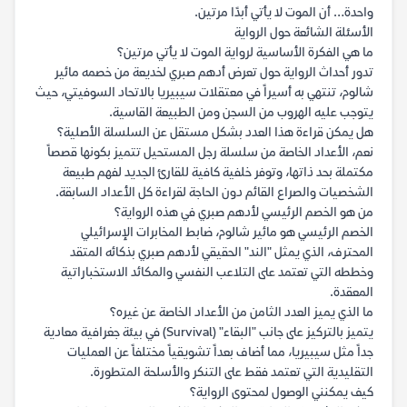
واحدة… أن الموت لا يأتي أبدًا مرتين.
الأسئلة الشائعة حول الرواية
ما هي الفكرة الأساسية لرواية الموت لا يأتي مرتين؟
تدور أحداث الرواية حول تعرض أدهم صبري لخديعة من خصمه مائير
شالوم، تنتهي به أسيراً في معتقلات سيبيريا بالاتحاد السوفيتي، حيث
يتوجب عليه الهروب من السجن ومن الطبيعة القاسية.
هل يمكن قراءة هذا العدد بشكل مستقل عن السلسلة الأصلية؟
نعم، الأعداد الخاصة من سلسلة رجل المستحيل تتميز بكونها قصصاً
مكتملة بحد ذاتها، وتوفر خلفية كافية للقارئ الجديد لفهم طبيعة
الشخصيات والصراع القائم دون الحاجة لقراءة كل الأعداد السابقة.
من هو الخصم الرئيسي لأدهم صبري في هذه الرواية؟
الخصم الرئيسي هو مائير شالوم، ضابط المخابرات الإسرائيلي
المحترف، الذي يمثل "الند" الحقيقي لأدهم صبري بذكائه المتقد
وخططه التي تعتمد على التلاعب النفسي والمكائد الاستخباراتية
المعقدة.
ما الذي يميز العدد الثامن من الأعداد الخاصة عن غيره؟
يتميز بالتركيز على جانب "البقاء" (Survival) في بيئة جغرافية معادية
جداً مثل سيبيريا، مما أضاف بعداً تشويقياً مختلفاً عن العمليات
التقليدية التي تعتمد فقط على التنكر والأسلحة المتطورة.
كيف يمكنني الوصول لمحتوى الرواية؟