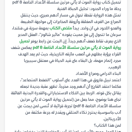
تحميل كتاب رواية الموت لا يأتي مرتين سلسلة الأعداد الخاصة 8 pdf
رحلة ما وراء الحدود: تحليل الحبكة الفنية
تمثل هذه الرواية نقطة تحول في مسار أدهم صبري، حيث ينتقل
الصراع من الغرف المغلقة وأروقة المخابرات إلى مواجهة الطبيعة
والعدو اللدود في آن واحد. يبدأ
ملخص الكتاب
بمهمة سرية في فنلندا،
سرعان ما تتحول إلى فخ مميت يقوده "مائير شالوم"، العقل المدبر
الذي يعرف نقاط ضعف أدهم جيداً. إن البحث عن رابط يوفر
تحميل
رواية الموت لا يأتي مرتين سلسلة الأعداد الخاصة 8 pdf
يعكس شغف
القراء برؤية بطلهم في أصعب مآزقه التاريخية، حيث لم يعد الهدف
مجرد إتمام مهمة، بل البقاء على قيد الحياة في معتقل سيبيريا
الرهيب.
البناء الدرامي وصراع الأضداد
اعتمد نبيل فاروق في هذا العدد على أسلوب "الضغط المتصاعد"،
فكلما اعتقد القارئ أن أدهم وجد مخرجاً، تظهر عقبة جديدة تجعله
يقاتل بكل قوته. الربط بين الذكاء الاستخباراتي والقدرة البدنية الفائقة
تجلى هنا بوضوح، مما جعل من (تحميل رواية الموت لا يأتي مرتين
سلسلة الأعداد الخاصة 8 pdf) تجربة قرائية لا تُنسى لمن يبحث عن
أدب جاسوسية يحترم ذكاء المتلقي ويقدم له جرعة مكثفة من
الأدرينالين.
لمن هذا الكتاب؟