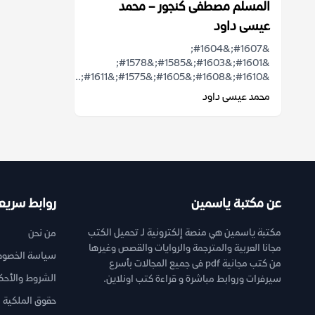
المسلم مصطفى كنجور – محمد
عيسى داود
&#1607;&#1604;
&#1601;&#1603;&#1585;&#1578;
&#1610;&#1608;&#1605;&#1575;&#1611;...
محمد عيسى داود
عن مكتبة ياسمين
روابط سريع
مكتبة ياسمين هي منصة إلكترونية لـ تحميل الكتب
من نحن
مجانا العربية والمترجمة والروايات والقصص وغيرها
سياسة الخصوص
من كتب مجانية pdf فى جميع المجالات بأسرع
الشروط والأحك
سيرفرات وروابط مباشرة و قراءة كتب اونلاين.
حقوق الملكية ا