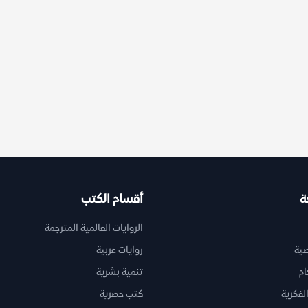
ة
أقسام الكتب
الروايات العالمية المترجمة
ية
روايات عربية
ام
تنمية بشرية
لفكرية
كتب حصرية