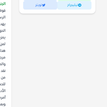
الجن
تيليجرام
تويتر
قوة 
الرس
يهدف
الحو
يمزج
لمن 
هذا 
مرجع
والم
نقد 
من ا
للحظ
الأد
أمره
وبعد