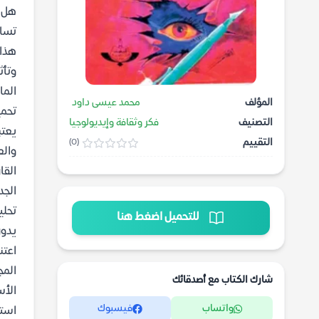
هل ف
تساؤ
هذا 
وتأث
الما
المؤلف
محمد عيسى داود
تحمي
التصنيف
فكر وثقافة وإيديولوجيا
يعتب
التقييم
(0)
والع
القا
الجد
تحلي
للتحميل اضغط هنا
يدور
اعتن
المج
شارك الكتاب مع أصدقائك
الأس
واتساب
فيسبوك
استخ