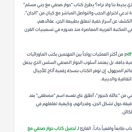
ذي يحيط بنا ولا نراه؟ يطرح كتاب "حوار صحفي مع جني مسلم"
ة تدعي اختراق الحجب والتواصل المباشر مع كيان من "الجان".
لكشف عن أسرار خفية تتعلق بطبيعة الجن، عقائدهم،
 في المكتبة العربية المعاصرة منذ صدوره في تسعينيات القرن
من أكثر العمليات رواجاً بين المهتمين بكتب الماورائيات
لمية جافة، بل يعتمد أسلوب الحوار الصحفي السلس الذي يجعل
الم المجهول. إن توفر الكتاب بنسخة رقمية أتاح للأجيال
ثقافية والدينية.
 جني من "عائلة كنجور"، أطلق على نفسه اسم "مصطفى" بعد
دقيقة حول تشكل الجن، وقدراتهم، وكيفية تغلغلهم في
كائن.
بعاً واقعياً حاداً. القارئ لـ
تحميل كتاب حوار صحفي مع