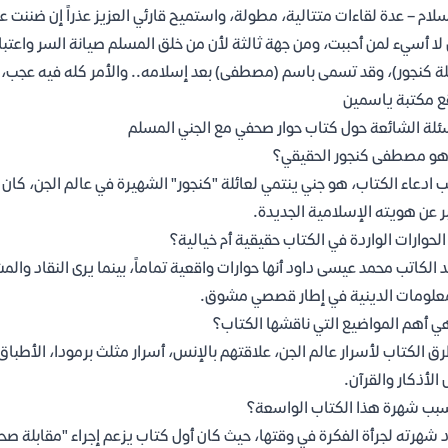
سلام – عدة لقاءات متتالية، مطولة، واستميح قارئي العزيز عذراً إن ضننت علي
لا أسيء لمن أحببت، ومن جهة ثالثة لأن من خلق المسلم صيانة السر واعتبار
لة كنجور)، وقد تسمى باسم (مصطفى) بعد إسلامه.. والأمر كله فيه عجب، 
 مكتبة ياسمين
ئلة الشائعة حول كتاب حوار صحفي مع الجني المسلم
و مصطفى كنجور الحقيقي؟
ادعاء الكتاب، هو جني ينتمي لعائلة "كنجور" الشهيرة في عالم الجن، كان 
ر عن هويته الإسلامية الجديدة.
لحوارات الواردة في الكتاب حقيقية أم خيالية؟
 الكاتب محمد عيسى داود أنها حوارات واقعية تماماً، بينما يرى النقاد والمش
علومات الدينية في إطار قصصي مشوق.
ي أهم المواضيع التي ناقشها الكتاب؟
ق الكتاب لأسرار عالم الجن، علاقتهم بالإنس، أسرار مثلث برمودا، الأطب
 الأذكار والقرآن.
بب شهرة هذا الكتاب الواسعة؟
 شهرته لجرأة الفكرة في وقتها، حيث كان أول كتاب يزعم إجراء "مقابلة صح