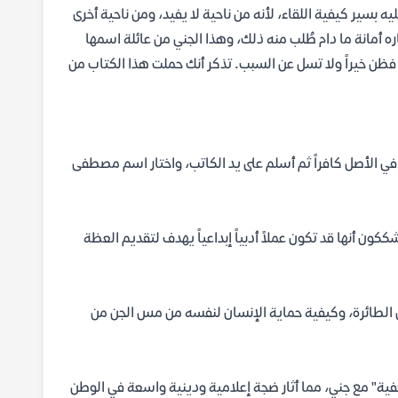
ه بسير كيفية اللقاء، لأنه من ناحية لا يفيد، ومن ناحية أخرى
ه أمانة ما دام طُلب منه ذلك، وهذا الجني من عائلة اسمها
فظن خيراً ولا تسل عن السبب. تذكر أنك حملت هذا الكتاب من
في الأصل كافراً ثم أسلم على يد الكاتب، واختار اسم مصطفى
ككون أنها قد تكون عملاً أدبياً إبداعياً يهدف لتقديم العظة
اق الطائرة، وكيفية حماية الإنسان لنفسه من مس الجن من
فية" مع جني، مما أثار ضجة إعلامية ودينية واسعة في الوطن