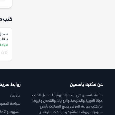
كتب م
تحميل
يطالبن
(صياغ
مريام 
إسلام
الأدب)
عن مكتبة ياسمين
روابط سريع
مكتبة ياسمين هي منصة إلكترونية لـ تحميل الكتب
من نحن
مجانا العربية والمترجمة والروايات والقصص وغيرها
سياسة الخصوص
من كتب مجانية pdf فى جميع المجالات بأسرع
الشروط والأحك
سيرفرات وروابط مباشرة و قراءة كتب اونلاين.