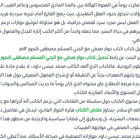
كرت يوماً في الفجوة الهائلة بين عالمنا المادي المحسوس وعالم الغيب ال
لات تتجاوز حدود العقل التقليدي، حيث يضع القارئ أمام تجربة سردية فريد
العمل ليس مجرد سرد لقصص خرافية، بل هو محاولة لتوثيق حوارات تزعم ا
يرهم في حياة البشر، مما جعله واحداً من أكثر الكتب إثارة للجدل والفضول
ضي.
ل كتاب كتاب حوار صحفي مع الجني المسلم مصطفى كنجور pdf
ر البحث عن رابط
تحميل كتاب حوار صحفي مع الجني المسلم مصطفى كنجور pdf
لوم الروحية. فالكتاب الذي ألفه الكاتب محمد عيسى داود، لا يقدم مادة ع
رئ يلتهم الصفحات بحثاً عن الحقيقة أو لإشباع الفضول المعرفي حول هذا الع
يدة فرصة الاطلاع على محتواه الذي كان يوماً ما حديث المجالس والندوات ال
ل المحتوى والأبعاد الفكرية للكتاب
 محتوى الكتاب حول سلسلة من اللقاءات التي يزعم الكاتب أنه أجراها مع
اقه الإسلام. يتجاوز
ملخص الكتاب
فكرة الحوار العادي، ليدخل في تفاصيل 
تمعات البشرية، بل ويتطرق إلى قضايا سياسية وتاريخية من منظور هذا ال
لوب الصحفي في مواجهة الغيبيات
دم محمد عيسى داود مهاراته الصحفية في صياغة الأسئلة، مما أعطى الكتاب طا