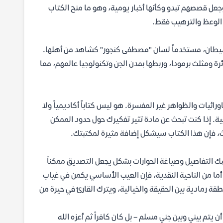
عل قصصهم تبدو وكأنها أخبار يومية، وهو ما منح الكتاب
غ الوعظ والترهيب فقط.
الشيطان، مستخدماً لسان "مصطفى كنجور" كشاهد من أهلها.
ة ومثلث برمودا، وربطها بمدن الجن وتكنولوجيا عالمهم، مما
ائيات والظواهر غير المفسرة. هو ليس كتاباً أكاديمياً ولا
خفية. إذا كنت تبحث عن مادة تثير تفكيرك حول حدود الممكن
ث، فإن هذا الكتاب سيشكل إضافة مثيرة لمكتبتك.
 حبك التفاصيل وصياغة الحوارات بشكل يجعل التصديق ممكناً
ما من الناحية النقدية، فإن العيب الأساسي يكمن في غياب
طقة رمادية بين الحقيقة والخيالية، ويترك القارئ في حيرة من
 يتم بيني وبين جني مسلم – بل كان كافراً ثم أعزه الله