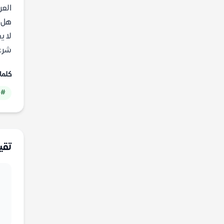
العر
هل ي
لا ي
شرعي
كلما
# 
تقي