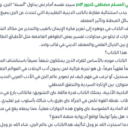
ي المسلم مصطفى كنجور pdf
سيجد نفسه أمام نص يحاول "أنسنة" الجن، وج
جذب استثنائية مقارنة بالكتب الدينية التقليدية التي تتحدث عن الجن بصي
ائل المبطنة وتأثير المعتقد
 الكتاب في جوهره إلى تعزيز فكرة الإيمان بالغيب والتحذير من مكائد 
ارات لا تخلو من محاولات تفسير بعض الظواهر الغامضة مثل الأطباق الطائر
 بين الخيال العلمي والمعتقد الديني في قالب واحد.
هذا الكتاب؟
الكتاب موجه بالأساس للقراء الذين يمتلكون شغفاً عميقاً باستكشاف الماور
اً فقهياً صرفاً، بل هو تجربة قرائية لمن يحبون أدب الرحلات في العوالم ال
ستحيل، أو ترغب في فهم كيف تم تصوير عالم الجن في الأدب العربي الحدي
متوازن: بين الإثارة السردية والتحقق المنطقي
لناحية الأدبية، يمتلك الكتاب قدرة فائقة على التشويق؛ فالكاتب بارع في
ات. نقطة القوة تكمن في الجرأة على طرق باب شائك بأسلوب غير تقليدي. أ
لة المادية الملموسة على وقوع هذه الحوارات فعلياً، مما يجعله يقع في من
: هل يقرأ توثيقاً لواقع أم رواية متقنة الصنع؟
ما استخرت الله عز وجل لتأليف هذاالكتاب عن عالم الجن، شاء الله عز وجل أن