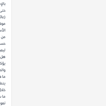
بالإ
حتى 
(عائ
موقع
الأس
من ه
حسب 
ليعب
هل ا
يؤكد
والم
ما ه
يتطر
خلال
ما س
تعود