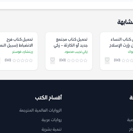
شابهة
 كتاب النساء
تحميل كتاب مجتمع
تحميل كتاب ‫فرح
 بإرث الإسلام
جديد أو الكارثة – زكي
الانضباط (سبيل النم
ة نسوية
نجيب محمود
الروحي) – ريتشارد
كوك
زكي نجيب محمود
ريتشارد فوستر
ية من خلال
فوستر
(0.0)
(0.0)
(0.0)
 – مريام كوك
ة
أقسام الكتب
الروايات العالمية المترجمة
ية
روايات عربية
ام
تنمية بشرية