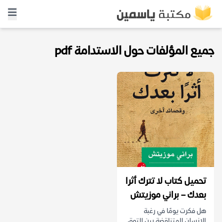
جميع المؤلفات حول الاستدامة pdf
تحميل كتاب لا تترك أثرا
بعدك – براني موزيتش
هل فكرت يومًا في رغبة
الإنسان المتناقضة بين التوق