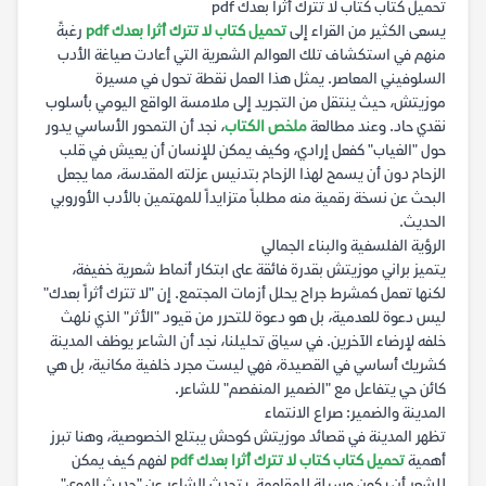
تحميل كتاب كتاب لا تترك أثرا بعدك pdf
يسعى الكثير من القراء إلى
تحميل كتاب لا تترك أثرا بعدك pdf
رغبةً
منهم في استكشاف تلك العوالم الشعرية التي أعادت صياغة الأدب
السلوفيني المعاصر. يمثل هذا العمل نقطة تحول في مسيرة
موزيتش، حيث ينتقل من التجريد إلى ملامسة الواقع اليومي بأسلوب
نقدي حاد. وعند مطالعة
ملخص الكتاب
، نجد أن التمحور الأساسي يدور
حول "الغياب" كفعل إرادي، وكيف يمكن للإنسان أن يعيش في قلب
الزحام دون أن يسمح لهذا الزحام بتدنيس عزلته المقدسة، مما يجعل
البحث عن نسخة رقمية منه مطلباً متزايداً للمهتمين بالأدب الأوروبي
الحديث.
الرؤية الفلسفية والبناء الجمالي
يتميز براني موزيتش بقدرة فائقة على ابتكار أنماط شعرية خفيفة،
لكنها تعمل كمشرط جراح يحلل أزمات المجتمع. إن "لا تترك أثراً بعدك"
ليس دعوة للعدمية، بل هو دعوة للتحرر من قيود "الأثر" الذي نلهث
خلفه لإرضاء الآخرين. في سياق تحليلنا، نجد أن الشاعر يوظف المدينة
كشريك أساسي في القصيدة، فهي ليست مجرد خلفية مكانية، بل هي
كائن حي يتفاعل مع "الضمير المنفصم" للشاعر.
المدينة والضمير: صراع الانتماء
تظهر المدينة في قصائد موزيتش كوحش يبتلع الخصوصية، وهنا تبرز
أهمية
تحميل كتاب كتاب لا تترك أثرا بعدك pdf
لفهم كيف يمكن
للشعر أن يكون وسيلة للمقاومة. يتحدث الشاعر عن "حديث الهوى"