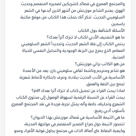
والمجتمع العصري في قصائد كشريكين لضميره المنفصم وحديث
الهوى. يعتبر الشاعر موزيتش من أشهر الذين أبدعوا في الشعر
السلوفيني الحديث. تذكر أنك حملت هذا الكتاب من موقع مكتبة
ياسمين
الأسئلة الشائعة حول الكتاب
ما هو التصنيف الأدبي لكتاب لا تترك أثراً بعدك؟
ينتمي الكتاب إلى فئة الشعر الحديث، وتحديداً الشعر السلوفيني
المعاصر الذي يمزج بين النزعة الوجودية والتحليل النفسي للحياة
المدنية.
من هو الكاتب براني موزيتش؟
هو شاعر ومترجم وناشط ثقافي سلوفيني بارز، يعد من الأعمدة
الأساسية في الأدب الحديث ببلاده، وعرف بابتكاره لأنماط شعرية
تجمع بين الخفة والعمق.
لماذا يبحث القراء عن تحميل كتاب لا تترك أثرا بعدك pdf؟
يبحث القراء عن النسخة الرقمية لسهولة الوصول إلى محتوى الكتاب
الشعري وتحليله، خاصة وأنه يمثل تجربة فريدة في نقد المجتمع العصري
بأسلوب أدبي رفيع.
ما هي الثيمة الأساسية في قصائد موزيتش بهذا الديوان؟
تتمحور الثيمة حول صراع الضمير المنفصم في مواجهة المدينة،
وكيفية الحفاظ على أصالة الذات في مجتمع يحاول قولبة الأفراد ومحو