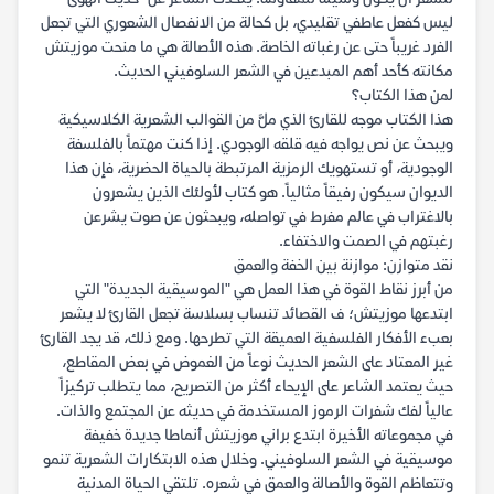
ليس كفعل عاطفي تقليدي، بل كحالة من الانفصال الشعوري التي تجعل
الفرد غريباً حتى عن رغباته الخاصة. هذه الأصالة هي ما منحت موزيتش
مكانته كأحد أهم المبدعين في الشعر السلوفيني الحديث.
لمن هذا الكتاب؟
هذا الكتاب موجه للقارئ الذي ملَّ من القوالب الشعرية الكلاسيكية
ويبحث عن نص يواجه فيه قلقه الوجودي. إذا كنت مهتماً بالفلسفة
الوجودية، أو تستهويك الرمزية المرتبطة بالحياة الحضرية، فإن هذا
الديوان سيكون رفيقاً مثالياً. هو كتاب لأولئك الذين يشعرون
بالاغتراب في عالم مفرط في تواصله، ويبحثون عن صوت يشرعن
رغبتهم في الصمت والاختفاء.
نقد متوازن: موازنة بين الخفة والعمق
من أبرز نقاط القوة في هذا العمل هي "الموسيقية الجديدة" التي
ابتدعها موزيتش؛ ف القصائد تنساب بسلاسة تجعل القارئ لا يشعر
بعبء الأفكار الفلسفية العميقة التي تطرحها. ومع ذلك، قد يجد القارئ
غير المعتاد على الشعر الحديث نوعاً من الغموض في بعض المقاطع،
حيث يعتمد الشاعر على الإيحاء أكثر من التصريح، مما يتطلب تركيزاً
عالياً لفك شفرات الرموز المستخدمة في حديثه عن المجتمع والذات.
في مجموعاته الأخيرة ابتدع براني موزيتش أنماطا جديدة خفيفة
موسيقية في الشعر السلوفيني. وخلال هذه الابتكارات الشعرية تنمو
وتتعاظم القوة والأصالة والعمق في شعره. تلتقي الحياة المدنية