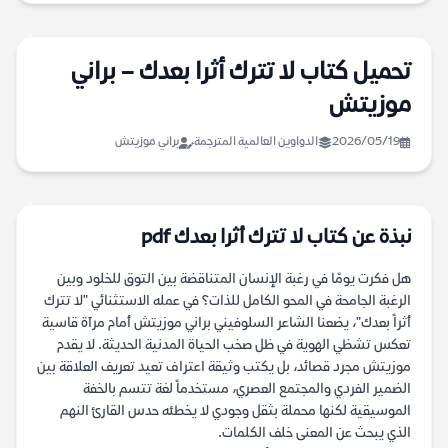
تحميل كتاب لا تترك أثرا بعدك – براني
موزيتش
2026/05/19
الدواوين العالمية المترجمة
براني موزيتش
نبذة عن كتاب لا تترك أثرا بعدك pdf
هل فكرت يومًا في رغبة الإنسان المتناقضة بين التوق للخلود وبين
الرغبة الجامحة في المحو الكامل للذات؟ في عمله الاستثنائي "لا تترك
أثراً بعدك"، يضعنا الشاعر السلوفيني براني موزيتش أمام مرآة قاسية
تعكس تشظي الهوية في ظل صخب الحياة المدنية الحديثة. لا يقدم
موزيتش مجرد قصائد، بل يكتب وثيقة اعتراف تعيد تعريف العلاقة بين
الضمير الفردي والمجتمع العصري، مستخدماً لغة تتسم بالخفة
الموسيقية لكنها محملة بثقل وجودي لا يخطئه حدس القارئ النهم
الذي يبحث عن المعنى خلف الكلمات.