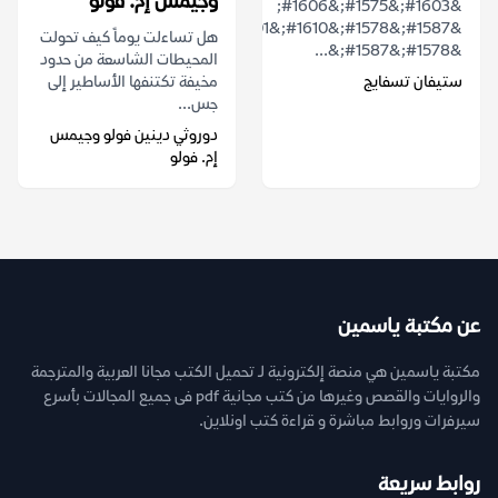
وجيمس إم. فولو
&#1603;&#1575;&#1606;
&#1587;&#1578;&#1610;&#1601;&#1575;&#1606;
هل تساءلت يوماً كيف تحولت
&#1578;&#1587;&...
المحيطات الشاسعة من حدود
ستيفان تسفايج
مخيفة تكتنفها الأساطير إلى
جس...
دوروثي دينين فولو وجيمس
إم. فولو
عن مكتبة ياسمين
مكتبة ياسمين هي منصة إلكترونية لـ تحميل الكتب مجانا العربية والمترجمة
والروايات والقصص وغيرها من كتب مجانية pdf فى جميع المجالات بأسرع
سيرفرات وروابط مباشرة و قراءة كتب اونلاين.
روابط سريعة