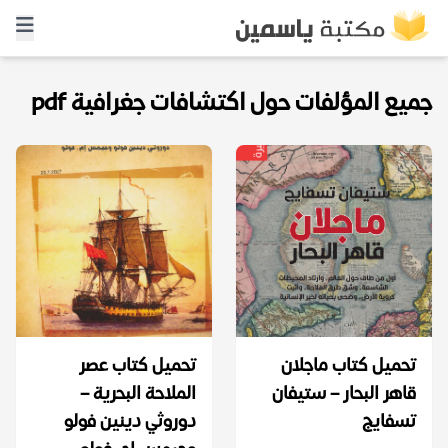
جميع المؤلفات حول اكتشافات جغرافية pdf
تحميل كتاب ماجلان
تحميل كتاب عصر
قاهر البحار – ستيفان
الملاحة البحرية –
تسفايج
دوروثي دينين فولو