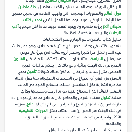
القرن العشرين، حيث يسرد فيه
ستيفان تسفايج
قصة الرحالة
البرتغالي الذي غير وجه العالم. يتناول الكتاب تفاصيل
رحلة ماجلان
حول العالم
والصعوبات الجسيمة التي واجهها الطاقم في سبيل تحقيق
هذا الإنجاز التاريخي الفريد. يوفر هذا العمل الأدبي
تحميل كتاب
ماجلان pdf
برؤية نفسية وتاريخية تجعله مرجعا هاما لكل مهتم بـ
أدب
الرحلات
والتراجم الشخصية العظيمة.
تحليل كتاب ماجلان قاهر البحار وعصر الاكتشافات
يتعمق الكاتب في وصف العصر الذي عاش فيه ماجلان، وهو عصر كانت
فيه البحار تمثل لغزا كبيرا ومصدر ثروة هائلة لمن يجرؤ على خوض
غمارها. إن
الدراسة
المتأنية لهذا الكتاب تكشف لنا كيف كان
القانون
البحري في ذلك الوقت بدائيا، ومع ذلك كان يحكم صراعات القوى
العظمى مثل إسبانيا والبرتغال. لم تكن هناك شركات
تأمين
تحمي
السفن من الغرق أو الضياع في المحيطات المجهولة، مما جعل الرحلة
مخاطرة انتحارية بكل المقاييس. يسلط تسفايج الضوء على الجانب
النفسي للقائد الذي استطاع تدبير موارد الرحلة وتنظيمها وكأنها
عملية
تداول
معقدة للفرص والمخاطر. كان ماجلان بحاجة إلى قوة إرادة
خارقة لمواجهة التمرد والجوع والأمراض التي لم يكن لها
علاج
معروف
في ذلك الوقت غير الصبر. إن هذا الكتاب يمثل
الدورات التعليمية
الأكثر واقعية في كيفية القيادة تحت أصعب الظروف البشرية
والمناخية.
تحميل كتاب ماجلان قاهر البحار وقصة التوابل