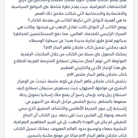
نعم، يعتبر الكتاب مصدرا ثانويا ممتازا للطلاب والباحثين في تاريخ
الاكتشافات الجغرافية، حيث يقدم نظرة شاملة على الدوافع السياسية
والاقتصادية والاجتماعية التي شكلت ملامح ذلك العصر.
ما هي أهمية التوابل التي ذكرها الكاتب في مقدمة الكتاب؟
يوضح الكاتب أن التوابل كانت تعادل الذهب في قيمتها، وكانت هي
المحرك الرئيسي للاقتصاد العالمي، مما دفع المستكشفين للمخاطرة
بحياتهم لفتح طرق تجارية جديدة بعيدا عن سيطرة الوسطاء.
كيف يمكنني تحميل كتاب ماجلان قاهر البحار pdf؟
يمكنك الحصول على نسخة من الكتاب من خلال المكتبات الرقمية
الموثوقة التي توفر أعمال ستيفان تسفايج المترجمة للعربية للاطلاع
على هذا الإنجاز الأدبي والتاريخي العظيم.
كتاب ماجلان قاهر البحار ملخص pdf
يتلخص كتاب ماجلان قاهر البحار في كونه ملحمة تتحدث عن الإصرار
البشري في مواجهة المجهول، حيث يستعرض ستيفان تسفايج كيف
استطاع رجل واحد بإيمان راسخ أن يقنع ملك إسبانيا بتمويل رحلة
محفوفة بالمخاطر. يتتبع الملخص مراحل الرحلة من التجهيز في
إشبيلية إلى عبور المحيط الأطلسي واكتشاف المضيق الذي سمي
باسمه، وصولا إلى الفلبين حيث لقي حتفه. يبرز الكتاب أن النجاح
الحقيقي لم يكن في العودة بالذهب، بل في تغيير المفاهيم الجغرافية
للبشرية جمعاء وتوسيع حدود العالم المعروف. يمكنك تحميل الكتاب
كتاب ماجلان قاهر البحار pdf مجانا من موقع مكتبة ياسمين.