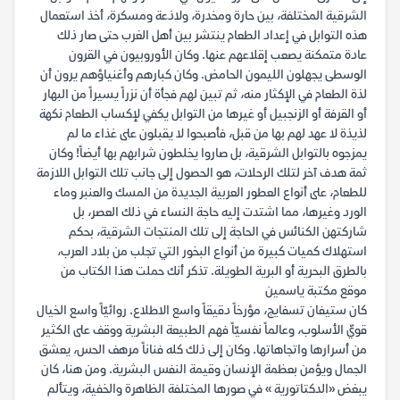
الشرقية المختلفة، بين حارة ومخدرة، ولاذعة ومسكرة، أخذ استعمال
هذه التوابل في إعداد الطعام ينتشر بين أهل الغرب حتى صار ذلك
عادة متمكنة يصعب إقلاعهم عنها. وكان الأوروبيون في القرون
الوسطى يجهلون الليمون الحامض. وكان كبارهم وأغنياؤهم يرون أن
لذة الطعام في الإكثار منه، ثم تبين لهم فجأة أن نزراً يسيراً من البهار
أو القرفة أو الزنجبيل أو غيرها من التوابل يكفي لإكساب الطعام نكهة
لذيذة لا عهد لهم بها من قبل، فأصبحوا لا يقبلون على غذاء ما لم
يمزجوه بالتوابل الشرقية، بل صاروا يخلطون شرابهم بها أيضاً! وكان
ثمة هدف آخر لتلك الرحلات، هو الحصول إلى جانب تلك التوابل اللازمة
للطعام، على أنواع العطور العربية الجديدة من المسك والعنبر وماء
الورد وغيرها، مما اشتدت إليه حاجة النساء في ذلك العصر، بل
شاركتهن الكنائس في الحاجة إلى تلك المنتجات الشرقية، بحكم
استهلاك كميات كبيرة من أنواع البخور التي تجلب من بلاد العرب،
بالطرق البحرية أو البرية الطويلة. تذكر أنك حملت هذا الكتاب من
موقع مكتبة ياسمين
كان ستيفان تسفايج، مؤرخاً دقيقاً واسع الاطلاع. روائيّاً واسع الخيال
قويّ الأسلوب، وعالماً نفسيّاً فهم الطبيعة البشرية ووقف على الكثير
من أسرارها واتجاهاتها. وكان إلى ذلك كله فناناً مرهف الحس، يعشق
الجمال ويؤمن بعظمة الإنسان وقيمة النفس البشرية. ومن هنا، كان
يبغض «الدكتاتورية » في صورها المختلفة الظاهرة والخفية، ويتألم