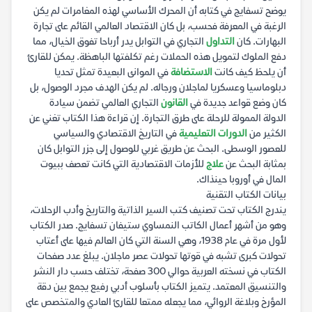
يوضح تسفايج في كتابه أن المحرك الأساسي لهذه المغامرات لم يكن
الرغبة في المعرفة فحسب، بل كان الاقتصاد العالمي القائم على تجارة
البهارات. كان
التداول
التجاري في التوابل يدر أرباحا تفوق الخيال، مما
دفع الملوك لتمويل هذه الحملات رغم تكلفتها الباهظة. يمكن للقارئ
أن يلحظ كيف كانت
الاستضافة
في الموانئ البعيدة تمثل تحديا
دبلوماسيا وعسكريا لماجلان ورجاله. لم يكن الهدف مجرد الوصول، بل
كان وضع قواعد جديدة في
القانون
التجاري العالمي تضمن سيادة
الدولة الممولة للرحلة على طرق التجارة. إن قراءة هذا الكتاب تغني عن
الكثير من
الدورات التعليمية
في التاريخ الاقتصادي والسياسي
للعصور الوسطى. البحث عن طريق غربي للوصول إلى جزر التوابل كان
بمثابة البحث عن
علاج
للأزمات الاقتصادية التي كانت تعصف ببيوت
المال في أوروبا حينذاك.
بيانات الكتاب التقنية
يندرج الكتاب تحت تصنيف كتب السير الذاتية والتاريخ وأدب الرحلات،
وهو من أشهر أعمال الكاتب النمساوي ستيفان تسفايج. صدر الكتاب
لأول مرة في عام 1938، وهي السنة التي كان العالم فيها على أعتاب
تحولات كبرى تشبه في قوتها تحولات عصر ماجلان. يبلغ عدد صفحات
الكتاب في نسخته العربية حوالي 300 صفحة، تختلف حسب دار النشر
والتنسيق المعتمد. يتميز الكتاب بأسلوب أدبي رفيع يجمع بين دقة
المؤرخ وبلاغة الروائي، مما يجعله ممتعا للقارئ العادي والمتخصص على