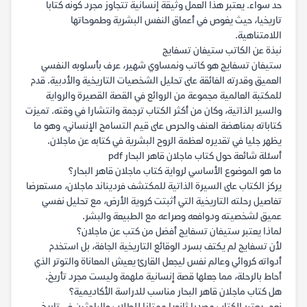
حد سواء. يعتبر هذا العمل وثيقة إنسانية تتجاوز مجرد كونه كتابا
تاريخيا، حيث يغوص في أعماق النفس البشرية وطموحاتها
اللامتناهية.
نبذة عن الكاتب ستيفان تسفايج
ستيفان تسفايج هو كاتب ونمساوي شهير، عرف بأسلوبه النفسي
العميق وقدرته الفائقة على تحليل الشخصيات التاريخية والأدبية. قدم
للمكتبة العالمية مجموعة من الروائع في القصة القصيرة والرواية
والسير الذاتية، وكان من أكثر الكتاب ترجمة وانتشارا في وقته. تميزت
كتاباته بمناهضة العنف والحرص على قيم التسامح الإنساني، وهو ما
يظهر جليا في تقديره لعظمة الروح البشرية في كتابه عن ماجلان.
أسئلة شائعة حول كتاب ماجلان قاهر البحار pdf
ما هو الموضوع الأساسي لرواية كتاب ماجلان قاهر البحار؟
يركز الكتاب على السيرة الذاتية للمكتشف فرديناند ماجلان، مستعرضا
تفاصيل رحلته التاريخية التي أثبتت كروية الأرض، مع تحليل نفسي
عميق لشخصيته ودوافعه وصراعه مع الطبيعة والبشر.
لماذا يعتبر ستيفان تسفايج أفضل من كتب عن ماجلان؟
لأن تسفايج لم يكتف بسرد الوقائع التاريخية الجافة، بل استخدم
أدواته كروائي وعالم نفس ليجعل القارئ يعيش المعاناة والتوتر الذي
أحاط بالرحلة، مما جعلها قصة إنسانية ملهمة وليست مجرد تأريخ.
هل كتاب ماجلان قاهر البحار مناسب للدراسة الأكاديمية؟