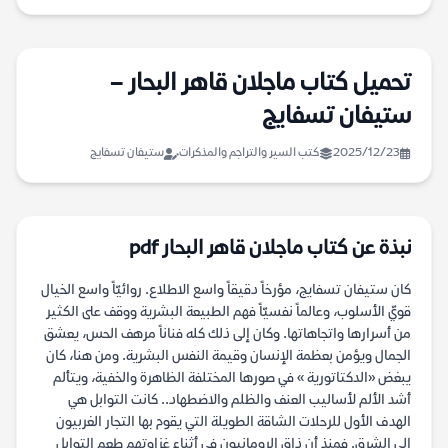
تحميل كتاب ماجلان قاهر البحار –
ستيفان تسفايج
2025/12/23
كتب السير والتراجم والمذكرات
ستيفان تسفايج
نبذة عن كتاب ماجلان قاهر البحار pdf
كان ستيفان تسفايج، مؤرخاً دقيقاً واسع الاطلاع. روائيّاً واسع الخيال
قويّ الأسلوب، وعالماً نفسيّاً فهم الطبيعة البشرية ووقف على الكثير
من أسرارها واتجاهاتها. وكان إلى ذلك كله فناناً مرهف الحس، يعشق
الجمال ويؤمن بعظمة الإنسان وقيمة النفس البشرية. ومن هنا، كان
يبغض «الدكتاتورية » في صورها المختلفة الظاهرة والخفية، ويتألم
أشد الألم لأساليب العنف والظلم والاضطهاد.. كانت التوابل هي
الهدف الأول للرحلات الشاقة الطويلة التي يقوم بها التجار الغربيون
إلى الشرق. فمنذ أن ذاق الرومانيون في أثناء غزاوتهم طعم التوابل