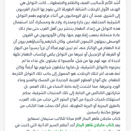
أشد الألم لأساليب العنف والظلم والاضطهاد.. كانت التوابل هي
الهدف الأول للرحلات الشاقة الطويلة التي يقوم بها التجار الغربيون
إلى الشرق. فمنذ أن ذاق الرومانيون في أثناء غزاوتهم طعم التوابل
الشرقية المختلفة، بين حارة ومخدرة، ولاذعة ومسكرة، أخذ استعمال
هذه التوابل في إعداد الطعام ينتشر بين أهل الغرب حتى صار ذلك
عادة متمكنة يصعب إقلاعهم عنها. وكان الأوروبيون في القرون
الوسطى يجهلون الليمون الحامض. وكان كبارهم وأغنياؤهم يرون أن
لذة الطعام في الإكثار منه، ثم تبين لهم فجأة أن نزراً يسيراً من البهار
أو القرفة أو الزنجبيل أو غيرها من التوابل يكفي لإكساب الطعام نكهة
لذيذة لا عهد لهم بها من قبل، فأصبحوا لا يقبلون على غذاء ما لم
يمزجوه بالتوابل الشرقية، بل صاروا يخلطون شرابهم بها أيضاً! وكان
ثمة هدف آخر لتلك الرحلات، هو الحصول إلى جانب تلك التوابل اللازمة
للطعام، على أنواع العطور العربية الجديدة من المسك والعنبر وماء
الورد وغيرها، مما اشتدت إليه حاجة النساء في ذلك العصر، بل
شاركتهن الكنائس في الحاجة إلى تلك المنتجات الشرقية، بحكم
استهلاك كميات كبيرة من أنواع البخور التي تجلب من بلاد العرب،
بالطرق البحرية أو البرية الطويلة. تذكر أنك حملت هذا الكتاب من
موقع مكتبة ياسمين
كتاب ماجلان قاهر البحار pdf مجانا للكاتب ستيفان تسفايج
يعد
كتاب ماجلان قاهر البحار
أحد أعظم السير الذاتية التي كتبت في