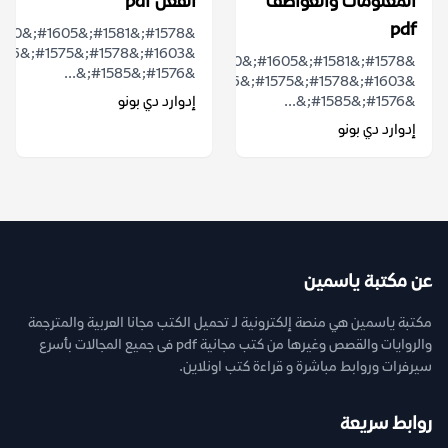
المعلومات والعواطف
الفعل pdf
pdf
&#1578;&#1581;&#1605;&#1610;&#1604;
&#1576;&#1585;&...
&#1603;&#1578;&#1575;&#1576;
&#1576;&#1585;&...
إدوارد دي بونو
إدوارد دي بونو
عن مكتبة ياسمين
مكتبة ياسمين هي منصة إلكترونية لـ تحميل الكتب مجانا العربية والمترجمة
والروايات والقصص وغيرها من كتب مجانية pdf فى جميع المجالات بأسرع
سيرفرات وروابط مباشرة و قراءة كتب اونلاين.
روابط سريعة