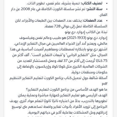
تصنيف الكتاب:
تنمية بشرية، علم نفس، تطوير الذات.
سنة النشر:
تم نشر سلسلة الكورت الكاملة في عام 2008 عن دار
الفكر.
عدد الصفحات:
يختلف عدد الصفحات بين الطبعات والأجزاء، لكن
السلسلة الكاملة تصل إلى حوالي 728 صفحة.
نبذة عن الكاتب إدوارد دي بونو
إدوارد دي بونو (1933-2021) هو طبيب وعالم نفس وفيلسوف
مالطي، ويعتبر أحد أبرز الخبراء العالميين في مجال التفكير الإبداعي.
اشتهر دي بونو بابتكاره لمصطلحات ومفاهيم أصبحت أساسية في هذا
المجال، مثل "التفكير الجانبي" و"قبعات التفكير الست". ألف أكثر من
75 كتابًا تُرجمت إلى أكثر من 37 لغة، وعمل كمستشار للعديد من
الشركات العالمية الكبرى مثل كوكا كولا وإريكسون، بالإضافة إلى
حكومات ومنظمات دولية.
أسئلة شائعة حول تحميل كتاب برنامج الكورت لتعليم التفكير التنظيم
pdf
ما هو الهدف الأساسي من برنامج الكورت لتعليم التفكير؟
الهدف الرئيسي هو تعليم التفكير كمهارة مباشرة وعملية يمكن
تطويرها بالتدريب، بدلاً من اعتباره ناتجًا ثانويًا لتعلم مواد أخرى. يهدف
البرنامج إلى تزويد الأفراد بأدوات تفكير واضحة تساعدهم على توسيع
إدراكهم وحل المشكلات بفاعلية أكبر في حياتهم اليومية.