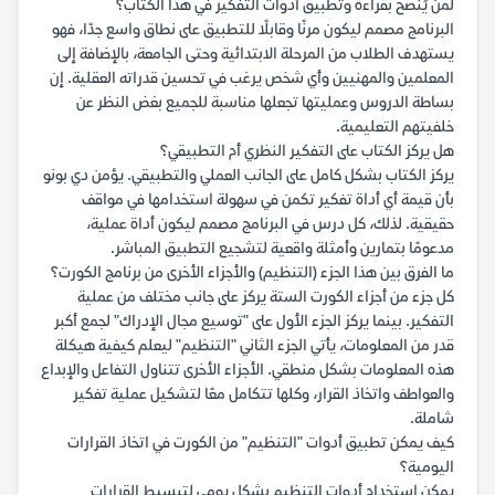
لمن يُنصح بقراءة وتطبيق أدوات التفكير في هذا الكتاب؟
البرنامج مصمم ليكون مرنًا وقابلًا للتطبيق على نطاق واسع جدًا، فهو
يستهدف الطلاب من المرحلة الابتدائية وحتى الجامعة، بالإضافة إلى
المعلمين والمهنيين وأي شخص يرغب في تحسين قدراته العقلية. إن
بساطة الدروس وعمليتها تجعلها مناسبة للجميع بغض النظر عن
خلفيتهم التعليمية.
هل يركز الكتاب على التفكير النظري أم التطبيقي؟
يركز الكتاب بشكل كامل على الجانب العملي والتطبيقي. يؤمن دي بونو
بأن قيمة أي أداة تفكير تكمن في سهولة استخدامها في مواقف
حقيقية. لذلك، كل درس في البرنامج مصمم ليكون أداة عملية،
مدعومًا بتمارين وأمثلة واقعية لتشجيع التطبيق المباشر.
ما الفرق بين هذا الجزء (التنظيم) والأجزاء الأخرى من برنامج الكورت؟
كل جزء من أجزاء الكورت الستة يركز على جانب مختلف من عملية
التفكير. بينما يركز الجزء الأول على "توسيع مجال الإدراك" لجمع أكبر
قدر من المعلومات، يأتي الجزء الثاني "التنظيم" ليعلم كيفية هيكلة
هذه المعلومات بشكل منطقي. الأجزاء الأخرى تتناول التفاعل والإبداع
والعواطف واتخاذ القرار، وكلها تتكامل معًا لتشكيل عملية تفكير
شاملة.
كيف يمكن تطبيق أدوات "التنظيم" من الكورت في اتخاذ القرارات
اليومية؟
يمكن استخدام أدوات التنظيم بشكل يومي لتبسيط القرارات