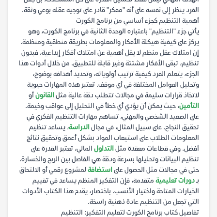
الفرد ينظر إلى نفسه على أنه "مفكر" قادر على توجيه عقله بوعي وثقة.
أهمية التنظيم كجزء أساسي من برنامج الكورت
يأتي جزء "التنظيم" باعتباره الوحدة الثانية في برنامج الكورت، وهو
يركز على كيفية هيكلة الأفكار والمعلومات بطريقة منطقية ومنظمة.
إن امتلاك عقل منظم لا يقل أهمية عن امتلاك أفكار إبداعية، فبدون
تنظيم، تبقى الأفكار مشتتة وغير قابلة للتطبيق. من خلال أدوات هذا
الجزء، يتعلم الفرد كيفية ترتيب أولوياته، وتحديد أهدافه بوضوح،
وتحليل العوامل المختلفة في أي موقف. تعتبر هذه المهارات حيوية
لاتخاذ قرارات سليمة في مجالات تتطلب دقة عالية مثل
القانون
أو
التأمين
، حيث يمكن أن يؤدي أي خطأ في التحليل إلى عواقب وخيمة.
على الصعيد الشخصي والمهني، تساهم مهارات التنظيم الفكري في
تحقيق النجاح. على سبيل المثال، في مجال
الدراسة
، يساعد تنظيم
المعلومات الطلاب على استيعاب المواد بشكل أعمق وتحقيق نتائج
أفضل. وفي قطاعات معقدة مثل
التداول
المالي، تعتبر القدرة على
تنظيم البيانات وتحليلها بسرعة ودقة هي الفاصل بين الربح والخسارة.
حتى في مجالات مثل الحصول على
استضافة
لمشروع رقمي أو الالتحاق
بـ
دورات تعليمية
متقدمة، فإن التفكير المنظم يساعد في تقييم
الخيارات المتاحة واختيار الأنسب. باختصار، يقدم هذا الكتاب الأدوات
التي تجعل من التنظيم عادة ذهنية راسخة.
تفاصيل كتاب برنامج الكورت لتعليم التفكير: التنظيم