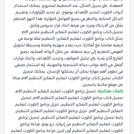
المعقدة. على سبيل المثال، عند التخطيط لمشروع، يمكنك استخدام
أدوات الكورت لتحديد الأهداف بوضوح، ثم تحديد الأولويات، وتقييم
البدائل المتاحة، والنظر في جميع العوامل المؤثرة. هذا النهج المنظم
يقلل من الارتباك ويزيد من فرصة اتخاذ قرار مدروس وناجح.
تحميل كتاب برنامج الكورت لتعليم التفكير التنظيم ملخص pdf
يمثل كتاب برنامج الكورت لتعليم التفكير: التنظيم نقلة نوعية في
كيفية تعاملنا مع أفكارنا، حيث يقدم منهجية واضحة وبسيطة لتحويل
الفوضى الذهنية إلى بنية منظمة. من خلال أدواته العملية، يصبح
القارئ أكثر قدرة على تحليل المواقف، وتحديد الأهداف، واتخاذ قرارات
أفضل في كافة جوانب حياته الشخصية والمهنية. إنه استثمار حقيقي
في تطوير أهم مهارة يمكن أن يمتلكها الإنسان. يمكنك تحميل
الكتاب تحميل كتاب برنامج الكورت لتعليم التفكير التنظيم pdf مجانا
من موقع مكتبة ياسمين.
كلمات مفتاحية:
تحميل برنامج الكورت لتعليم التفكير التنظيم pdf,
تحميل كتاب برنامج الكورت لتعليم التفكير التنظيم pdf, تحميل
برنامج الكورت لتعليم التفكير التنظيم, تنزيل برنامج الكورت لتعليم
التفكير التنظيم pdf, تنزيل برنامج الكورت لتعليم التفكير التنظيم,
رابط تحميل برنامج الكورت لتعليم التفكير التنظيم, تحميل برنامج
الكورت لتعليم التفكير التنظيم من إدوارد دي بونو, قراءة برنامج
الكورت لتعليم التفكير التنظيم أون لاين, قراءة برنامج الكورت لتعليم