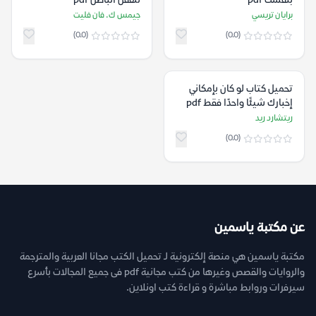
بنفسك pdf
للعقل الباطن pdf
برايان تريسي
جيمس ك. فان فليت
(0.0)
(0.0)
تحميل كتاب لو كان بإمكاني
إخبارك شيئًا واحدًا فقط pdf
ريتشارد ريد
(0.0)
عن مكتبة ياسمين
مكتبة ياسمين هي منصة إلكترونية لـ تحميل الكتب مجانا العربية والمترجمة
والروايات والقصص وغيرها من كتب مجانية pdf فى جميع المجالات بأسرع
سيرفرات وروابط مباشرة و قراءة كتب اونلاين.