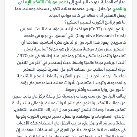
مداركه العقلية. يهدف البرنامج إلى
تطوير مهارات التفكير الإبداعي
والنقدي
من خلال دروس مصممة بعناية لتكون بسيطة وعملية، مما
يجعل التفكير أداة فعالة في كافة جوانب الحياة.
ما هو برنامج الكورت لتعليم التفكير؟
برنامج الكورت (CoRT) هو اختصار لاسم مؤسسة البحث المعرفي
(Cognitive Research Trust) التي أسسها دي بونو في جامعة
كامبريدج. يقوم هذا البرنامج الرائد على فكرة أساسية مفادها أن
التفكير ليس مجرد موهبة فطرية، بل هو مهارة أساسية يمكن
تعليمها وتنميتها بشكل مباشر ومنظم. منذ إطلاقه في عام 1970،
أثبت البرنامج نجاحًا عالميًا واسعًا، حيث يُستخدم في أكثر من ثلاثين
دولة لتعليم الطلاب من مختلف المراحل العمرية كيفية التفكير
بفاعلية. يهدف الكورت إلى تحرير العقل من أنماط التفكير التقليدية
والمحدودة، وتزويد المتعلمين بأدوات عملية تساعدهم على رؤية
الأمور من زوايا متعددة وأكثر وضوحًا.
يتألف البرنامج من ست وحدات رئيسية، كل وحدة تركز على جانب معين
من جوانب التفكير وتحتوي على عشر أدوات عملية، بإجمالي ستين أداة
تفكير. هذه الوحدات تشمل توسيع مجال الإدراك، التنظيم، التفاعل،
الإبداع، المعلومات والعواطف، والفعل. تتميز دروس الكورت بكونها
عملية ومباشرة، وتركز على تدريب العقل على استخدام هذه الأدوات
في مواقف حياتية متنوعة بدلاً من الغرق في الفلسفات المعقدة. إن
الهدف النهائي ليس فقط تحسين القدرة على حل المشكلات، بل جعل