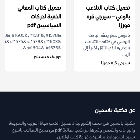
تحميل كتاب التلاعب
تحميل كتاب المعاني
بالوعي – سيرجي قره
الخفية لحركات
مورزا
السياسيين pdf
ناقوس خطر يدقّه الباحث
الروسي في كتابه «التلاعب
بالوعي» الذي انتقل أخيراً إلى
&#1575;&#1604;&...
ال...
جوزيف ميسينجر
سيرجي قره مورزا
عن مكتبة ياسمين
مكتبة ياسمين هي منصة إلكترونية لـ تحميل الكتب مجانا العربية والمترجمة
والروايات والقصص وغيرها من كتب مجانية pdf فى جميع المجالات بأسرع
سيرفرات وروابط مباشرة و قراءة كتب اونلاين.