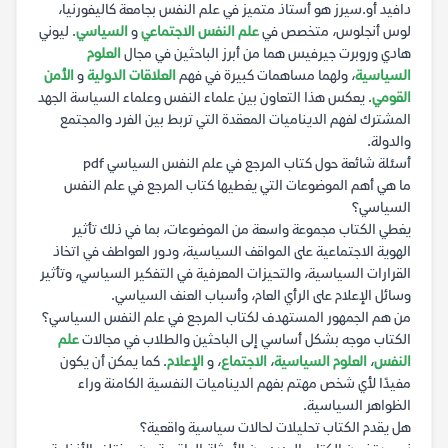
دافيد أو.سيرز هو أستاذ متميز في علم النفس بجامعة كاليفورنيا،
لوس أنجلوس، متخصص في
علم النفس الاجتماعي
و
السياسي
. ليوني
هادي وروبرت جيرفيس هما من أبرز الباحثين في مجال
العلوم
السياسية
، ولهما مساهمات كبيرة في فهم
العلاقات الدولية
و
الأمن
القومي
. يعكس هذا التعاون بين علماء النفس وعلماء السياسة الجهد
المشترك لفهم الديناميات المعقدة التي تربط بين الفرد والمجتمع
والدولة.
أسئلة شائعة حول كتاب المرجع في علم النفس السياسي pdf
ما هي أهم الموضوعات التي يغطيها كتاب المرجع في علم النفس
السياسي؟
يغطي الكتاب مجموعة واسعة من الموضوعات، بما في ذلك تأثير
الهوية الاجتماعية على المواقف السياسية، ودور العواطف في اتخاذ
القرارات السياسية، والتحيزات المعرفية في التفكير السياسي، وتأثير
وسائل الإعلام على الرأي العام، وأسباب العنف السياسي.
من هم الجمهور المستهدف لكتاب المرجع في علم النفس السياسي؟
الكتاب موجه بشكل أساسي إلى الباحثين والطلاب في مجالات
علم
النفس
،
العلوم السياسية
،
الاجتماع
، و
الإعلام
. كما يمكن أن يكون
مفيدًا لأي شخص مهتم بفهم الديناميات النفسية الكامنة وراء
الظواهر السياسية.
هل يقدم الكتاب تحليلات لحالات سياسية واقعية؟