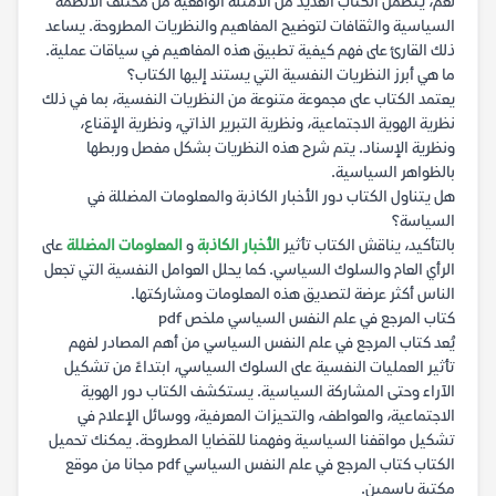
نعم، يتضمن الكتاب العديد من الأمثلة الواقعية من مختلف الأنظمة
السياسية والثقافات لتوضيح المفاهيم والنظريات المطروحة. يساعد
ذلك القارئ على فهم كيفية تطبيق هذه المفاهيم في سياقات عملية.
ما هي أبرز النظريات النفسية التي يستند إليها الكتاب؟
يعتمد الكتاب على مجموعة متنوعة من النظريات النفسية، بما في ذلك
نظرية الهوية الاجتماعية، ونظرية التبرير الذاتي، ونظرية الإقناع،
ونظرية الإسناد. يتم شرح هذه النظريات بشكل مفصل وربطها
بالظواهر السياسية.
هل يتناول الكتاب دور الأخبار الكاذبة والمعلومات المضللة في
السياسة؟
بالتأكيد، يناقش الكتاب تأثير
الأخبار الكاذبة
و
المعلومات المضللة
على
الرأي العام والسلوك السياسي. كما يحلل العوامل النفسية التي تجعل
الناس أكثر عرضة لتصديق هذه المعلومات ومشاركتها.
كتاب المرجع في علم النفس السياسي ملخص pdf
يُعد كتاب المرجع في علم النفس السياسي من أهم المصادر لفهم
تأثير العمليات النفسية على السلوك السياسي، ابتداءً من تشكيل
الآراء وحتى المشاركة السياسية. يستكشف الكتاب دور الهوية
الاجتماعية، والعواطف، والتحيزات المعرفية، ووسائل الإعلام في
تشكيل مواقفنا السياسية وفهمنا للقضايا المطروحة. يمكنك تحميل
الكتاب كتاب المرجع في علم النفس السياسي pdf مجانا من موقع
مكتبة ياسمين.