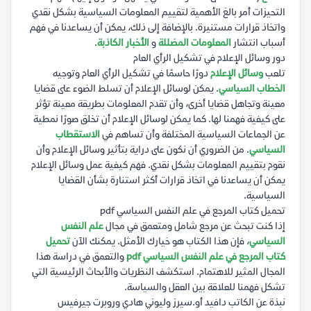
التحيزات أمر بالغ الأهمية لتقييم المعلومات السياسية بشكل نقدي
واتخاذ قرارات مستنيرة. بالإضافة إلى ذلك، يمكن أن يساعدنا في فهم
أسباب انتشار
المعلومات المضللة
و
الأخبار الكاذبة
.
دور وسائل الإعلام في تشكيل الرأي العام
تلعب
وسائل الإعلام
دورًا حاسمًا في تشكيل الرأي العام وتوجيه
الخطاب السياسي
. يمكن لوسائل الإعلام أن تسلط الضوء على قضايا
معينة وتجاهل قضايا أخرى، وأن تقدم المعلومات بطريقة معينة تؤثر
على كيفية فهمنا لها. كما يمكن لوسائل الإعلام أن تخلق صورًا نمطية
عن الجماعات السياسية المختلفة وأن تساهم في
الاستقطاب
السياسي
. من الضروري أن نكون على دراية بتأثير وسائل الإعلام وأن
نقوم بتقييم المعلومات بشكل نقدي. فهم كيفية عمل وسائل الإعلام
يمكن أن يساعدنا في اتخاذ قرارات أكثر استنارة بشأن القضايا
السياسية.
تحميل كتاب المرجع في علم النفس السياسي pdf
إذا كنت تبحث عن مرجع شامل ومتعمق في مجال
علم النفس
السياسي
، فإن هذا الكتاب هو خيارك الأمثل. يمكنك الآن
تحميل
كتاب المرجع في علم النفس السياسي pdf
والتعمق في دراسة هذا
المجال المثير للاهتمام. استكشف النظريات والأبحاث الرئيسية التي
تشكل فهمنا للعلاقة بين العقل والسياسة.
نبذة عن الكاتب دافيد أو.سيرز وليوني هادي وروبرت جيرفيس