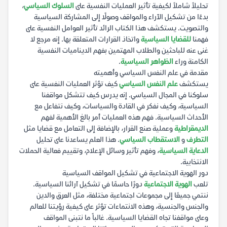
تحليلاً شاملاً لكيفية تأثير العمليات النفسية على
السلوك السياسي
،
بدءًا من تشكيل الآراء والمواقف وصولًا إلى المشاركة السياسية
والتصويت. يستكشف هذا الكتاب الرائد تأثير العوامل النفسية على
فهمنا
للقضايا السياسية
واتخاذ القرارات المتعلقة بها. إنه مرجع لا
غنى عنه للباحثين والطلاب المهتمين بفهم الديناميات النفسية
الكامنة وراء
الظواهر السياسية
.
مقدمة في علم النفس السياسي وأهميته
يستكشف
علم النفس السياسي
كيف تؤثر العمليات النفسية على
سلوكنا في المجال السياسي. إنه يدرس كيف تتشكل مواقفنا
السياسية، وكيف نفكر في القادة والسياسات، وكيف نتفاعل مع
الأحداث السياسية. فهم هذه العمليات أمر بالغ الأهمية لفهم
الديمقراطية
وعملية صنع القرار، بالإضافة إلى التعامل مع قضايا مثل
التطرف
و
الاستقطاب السياسي
. هذا العلم يساعدنا على تحليل
الدعاية السياسية
، وفهم تأثير وسائل الإعلام، وتقييم فعالية الحملات
الانتخابية.
دور الهوية الاجتماعية في تشكيل المواقف السياسية
تلعب
الهوية الاجتماعية
دورًا حاسمًا في تشكيل آرائنا السياسية.
ننتمي جميعًا إلى مجموعات اجتماعية مختلفة، مثل العرق والدين
والجنس والجنسية، وهذه الانتماءات تؤثر على كيفية رؤيتنا للعالم
وعلى مواقفنا تجاه القضايا السياسية. غالباً ما نتبنى المواقف