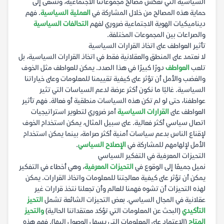
السياسية التي تعكس مصالح مجموعاتنا الاجتماعية، ونسعى إلى
حماية هذه المصالح من خلال المشاركة في
العملية السياسية
. فهم
ديناميكيات الهوية الاجتماعية ضروري لفهم
التحالفات السياسية
والصراعات بين المجموعات المختلفة.
تأثير العواطف على اتخاذ القرارات السياسية
لا نعتمد على المنطق والعقلانية فقط في اتخاذ القرارات السياسية، بل
تلعب
العواطف
دورًا كبيرًا في هذا الصدد. يمكن للعواطف مثل الخوف
والغضب والأمل أن تؤثر على كيفية تقييمنا للمعلومات وعلى خياراتنا
السياسية. غالبًا ما نكون أكثر عرضة لدعم السياسات التي تثير
عواطفنا، حتى لو لم تكن هذه السياسات منطقية أو فعالة. فهم تأثير
العواطف على
القرارات السياسية
أمر ضروري لتطوير استراتيجيات
اتصال سياسي أكثر فعالية. على سبيل المثال، يمكن استخدام الخوف
لإقناع الناس بدعم سياسات أمنية أكثر صرامة، بينما يمكن استخدام
الأمل لإلهامهم للمشاركة في
الإصلاح السياسي
.
التحيزات المعرفية في التفكير السياسي
نميل جميعًا إلى الوقوع في
التحيزات المعرفية
، وهي أخطاء في التفكير
يمكن أن تؤثر على كيفية معالجتنا للمعلومات واتخاذ القرارات. يمكن
لهذه التحيزات أن تشوه فهمنا للعالم وأن تجعلنا نتخذ قرارات غير
عقلانية في المجال السياسي. بعض التحيزات الشائعة تشمل
التحيز
التأكيدي
(البحث عن المعلومات التي تؤكد معتقداتنا الحالية)
والتحيز
المتاح
(الاعتماد على المعلومات التي يسهل الوصول إليها). فهم هذه