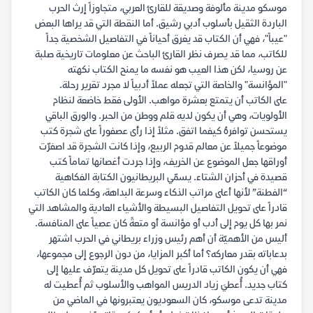
موسكو مدينة مألوفة وصديقة للقارئ العربي، متجاوزاً إرث الحرب
الباردة الثقيل بأسلوب أدبي رشيق. أما النقطة التي قد يراها البعض
"عيباً"، فهي أن الكتاب قد يغرق أحياناً في التفاصيل الشخصية جداً
للكاتب، مما قد يصرف نظر القارئ الباحث عن معلومات تاريخية صلبة
عن روسيا، لكن هذا العيب هو نفسه ما يمنح الكتاب نكهته
"المؤانسة" والخاصة التي تجعله عملاً أدبياً لا مجرد تقرير رحلة.
على الكاتب أن يتمتع بعشرة مواهب. الأولى فقط خاضعة لنظام
الأولويات، وهي أن يكون لديه قلم ووطن من الحبر. والورق الباقي
يستحسن توافرهُ كيفما اتفق. مثلاً إذا رأى عصفوراً على شجرة كتب
موضوعاً جميلاً عن معالم قدوم الربيع، وإذا كانت الشجرة قد اصفرّت
أوراقها جعل الموضوع عن الخريف، وإذا جردت أغصانها تماماً كتب
قصيدة في أحزان الشتاء. يسمّي البريطانيون الكتابة الفكاهية
“الفطنة” لأنها أعلى مراتب الذكاء وسرعة البداهة، وكلما كان الكاتب
قادراً على تحويل التفاصيل البسيطة والأشياء العادية والمشاهد التي
نمر بها كل يوم إلى أدب أو مؤانسة أو متعةً كان عصياً على المنافسة.
أليس من الأهميّة أن أهم رئيس وزراء بريطاني في الحرب اشتهر
بدعاباته بقدر معاركه؟ أما أكبر المزايا، من دون الرجوع إلى مجموعها،
فهي أن يكون الكاتب قادراً على تحويل كل مدينة يتعرّف عليها إلى
كتاب جديد. أُعطيَ زياد الدريس المواهب والأسلوب ثم أُعطيت له
مدينة تدعى موسكو، كان السعوديون يعتبرونها في الماضي من