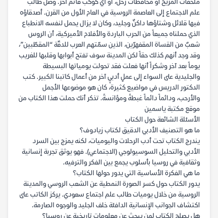
ملحقات المريخ أو محافظات زحل، أو أي كوكب قاتم آخر. وصل طالب
علم الاجتماع إلى العاصمة الروسية في العام الأول من القرن. أصدقاؤه
فيها قلائل وشتاؤها داكنٌ وجليد، وكان لا يزال يحمل لنفسه الانطباع
الذي حملناه جميعاً من الحرب الباردة والأفلام الأميركية، أن الروس
شعبٌ من القساة المقفهرّين، الذين سمّتهم العرب للدقّة “المقطّبين”،
وقد وجد أنهم كذلك حقاً لكن المدينة سوف تفتح أبوابها وقلبها للغريب
يوماً بعد آخر وشكراً أنها فعلت فقد تحولت يومياتها البسيطة
والجليدية على السواء إلى عملٍ أدبيٍ آخر من أعمال كاتبنا الكبير. كتب
الدكتور الدريس في مواضيع كثيرة، كان هو موضوعها الأجمل
والأرحب، ودائماً دائماً غبطةً ومؤانسةً. تذكر أنك حملت هذا الكتاب من
موقع مكتبة ياسمين
الأسئلة الشائعة حول الكتاب
ما هو التصنيف الأدبي الدقيق لكتاب زيادوف؟
يندرج الكتاب تحت أدب الرحلات واليوميات، لكنه يمزج بين السرد
الأدبي والتحليل السوسيولوجي (الاجتماعي). فهو يوثق تجربة إنسانية
وثقافية في روسيا بأسلوب يجمع بين الفكر والترفيه.
ما هي الفكرة الأساسية التي يدور حولها الكتاب؟
يدور الكتاب حول كسر الصورة النمطية عن الشعب الروسي والمدينة
الروسية من خلال يوميات طالب علم اجتماع سعودي. يركز الكاتب على
اكتشاف الجوانب الإنسانية الدافئة خلف الجليد والوجوه الصارمة.
هل يصلح الكتاب لمن يبحث عن معلومات تاريخية عن روسيا؟