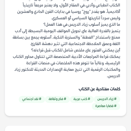
الكتاب انطباعي وأدبي في المقام الأول، ولا يعتبر مرجعاً تاريخياً
أكاديمياً. هو يقدم "روح" روسيا في بدايات القرن الحادي والعشرين
وليس سرداً لتاريخها السياسي أو العسكري.
ما الذي يميز أسلوب زياد الدريس في هذا العمل؟
يتميز بالقدرة العالية على تحويل المواقف اليومية البسيطة إلى أدب
ممتع باستخدام "الفطنة" والسخرية الذكية. أسلوبه يجمع بين بساطة
اللغة وعمق الملاحظة الاجتماعية التي تثير دهشة القارئ.
أين يمكنني العثور على ملخص شامل للكتاب قبل قراءته؟
يمكنك قراءة المراجعات الأدبية المتخصصة التي تتناول محاور الكتاب
الرئيسية، وغالباً ما تتوفر هذه الملخصات في منصات القراءة
والمكتبات الرقمية التي تتيح معاينة الإصدارات الحديثة للدكتور زياد
الدريس.
كلمات مفتاحية عن الكتاب
# زياد الدريس
# كتب عربية
# فكر وثقافة
# نقد اجتماعي
# قضايا معاصرة