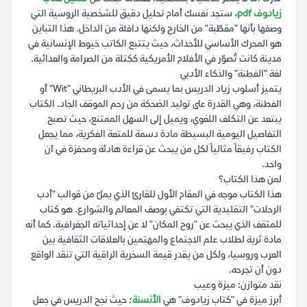
زيادوف pdf
، ستجد نفسك أمام تحليل دقيق للشخصية الروسية التي
وصفها بأنها "مقطّبة" من الخارج ولكنها دافئة من الداخل. هذا التباين
هو المحرك الأساسي للأحداث، حيث يتتبع الكاتب خيوط الإنسانية في
مدينة كانت تُصوّر في الأفلام الأمريكية ككتلة من الصرامة والعدائية.
لغة "الفطنة" والذكاء الأدبي
يتميز أسلوب زياد الدريس بما يسمى في الأدب البريطاني "Wit" أو
الفطنة، وهي القدرة على توليد الضحكة من رحم الموقف الجاد. الكتاب
يبتعد عن التكلف اللغوي، ويميل إلى السهل الممتنع، حيث تصبح
التفاصيل اليومية البسيطة مادة دسمة للمتعة الفكرية، مما يجعل
الكتاب رفيقاً مثالياً لكل من يبحث عن قراءة هادئة ومحفزة في آن
واحد.
لمن هذا الكتاب؟
هذا الكتاب موجه في المقام الأول للقارئ الذي يملّ من قوالب "أدب
الرحلات" التقليدية التي تكتفي بوصف المعالم والشوارع. هو كتاب
للمثقف الذي يبحث عن "روح المكان" لا عن إحداثياته الجغرافية. كما أنه
مادة ثرية لطلاب علم الاجتماع والمهتمين بالعلاقات الثقافية بين
العرب وروسيا، ولكل من يقدر قيمة السخرية الراقية التي تنقد الواقع
دون أن تجرحه.
نقد متوازن: ميزة وعيب
أبرز ميزة في "كتاب زيادوف" هي
الأنسنة
؛ حيث نجح الدريس في جعل