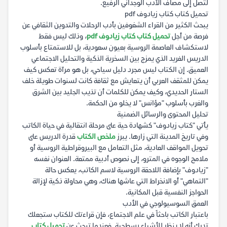
لتصل إلى مصاف الأدب الوجداني الرفيع.
تحميل كتاب كتاب زيادوف pdf
يبحث الكثير من القراء الشغوفين بأدب الرحلات والتدوين الثقافي عن
فرصة من أجل
تحميل كتاب كتاب زيادوف pdf
، وذلك ليس فقط
لاستكشاف العاصمة الروسية بعيون سعودية، بل للاستمتاع بأسلوب
الدريس الفريد الذي يمزج بين السخرية الذكية والتحليل الاجتماعي
العميق. إن الكتاب ليس مجرد دليل سياحي، بل هو مرآة تعكس كيف
يمكن للمثقف العربي أن يتعايش مع ثقافة كانت لسنوات طويلة خلف
الستار الحديدي، وكيف يمكن للكلمات أن تذيب الجليد بين الشرق
والغرب بأسلوب "مؤانس" لا يخلو من الحكمة.
تحليل المحتوى والرسائل الضمنية
يأتي "كتاب زيادوف" كشهادة حية على مرحلة انتقالية في حياة الكاتب
وفي تاريخ المدينة التي زارها. يبرز
ملخص الكتاب
قدرة الدريس على
تحويل المواقف العادية، مثل التعامل مع البيروقراطية الروسية أو
ملامح الوجوه في المترو، إلى نصوص أدبية ممتعة. العنوان نفسه
"زيادوف" بإضافة اللاحقة الروسية لاسم الكاتب، يعكس حالة
"التماهي" أو الانخراط التي عاشها هناك، وهي محاولة ذكية لإزالة
الحواجز النفسية قبل المكانية.
العمق السوسيولوجي في الأدب
باعتبار الكاتب باحثاً في علم الاجتماع، فإن قراءتك للكتاب ستجعلك
تدرك أنه لا ينظر للأشياء بسطحية. فعندما تبحث عن
تحميل كتاب