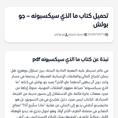
تحميل كتاب ما الذي سيكسبونه – جو
بولش
2026/05/12
تنمية بشرية
جو بولش
نبذة عن كتاب ما الذي سيكسبونه pdf
في عالم تسيطر عليه النفعية المادية البحتة، يبرز تساؤل جوهري: هل
يمكن للنجاح المالي والعلاقات الإنسانية العميقة أن يجتمعا في مسار
واحد دون أن يطغى أحدهما على الآخر؟ يعيد جو بولش في كتابه "ما
الذي سيكسبونه" صياغة مفهوم العلاقات المهنية، محولاً إياها من
مجرد صفقات عابرة قائمة على الاستغلال إلى جسور متينة من القيمة
المتبادلة. الكتاب ليس مجرد دليل تقليدي في فن التسويق، بل هو
مانيفستو أخلاقي يدعو إلى التخلي عن عقلية "ماذا سأربح أنا؟" لصالح
التفكير في مصلحة الطرف الآخر أولاً، وهو تحول جذري قد يبدو للوهلة
الأولى مثالياً، لكنه في الحقيقة يمثل الذكاء الاستراتيجي في أرقى