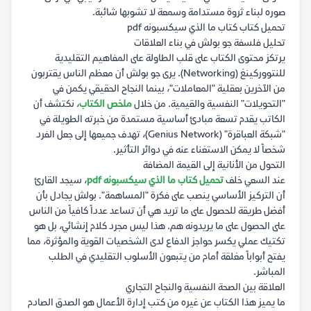
صوره لبناء ثروة مستدامة وسمعة لا تشوبها شائبة.
تحميل كتاب كتاب ما الذي سيكسبونه pdf
تحليل فلسفة جو بولش في بناء العلاقات
يرتكز محتوى الكتاب على قلب الطاولة على المفاهيم التقليدية
للنتووركينغ (Networking). يرى جو بولش أن معظم الناس يقتربون
من الآخرين بعقلية "المعاملات"، بينما النجاح الحقيقي يكمن في
"التحويلات" النفسية والقيمية. من خلال
ملخص الكتاب
، نكتشف أن
الكاتب يقدم تسعة مبادئ أساسية مستمدة من خبرته الطويلة في
"شبكة العباقرة" (Genius Network)، تهدف جميعها إلى جعل الفرد
شخصاً لا يمكن الاستغناء عنه في دوائر التأثير.
التحول من الأنانية إلى القيمة المضافة
عند السعي خلف
تحميل كتاب ما الذي سيكسبونه pdf
، سيجد القارئ
أن التركيز الأساسي ينصب على فكرة "المساهمة". بولش يجادل بأن
أفضل طريقة للحصول على ما تريد هي أن تساعد عدداً كافياً من الناس
على الحصول على ما يريدونه هم. هذا ليس مجرد كلام إنشائي، بل هو
تكتيك عملي يكسر حواجز الدفاع لدى الشخصيات القوية والمؤثرة، مما
يفتح أبواباً مغلقة أمام من يتبعون الأسلوب التقليدي في الطلب
المباشر.
العلاقة بين الصحة النفسية والنجاح التجاري
ما يميز هذا الكتاب عن غيره من كتب إدارة الأعمال هو الصدق الصادم