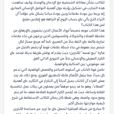
للكاتب بشأن معاناته الشخصية مع الإدمان والوحدة، وكيف ساهمت
هذه التجارب في تشكيل رؤيته حول أهمية التواصل الإنساني الصادق.
إنه يربط بين جودة علاقاتنا وبين جودة حياتنا بشكل عام، مؤكداً أن
الثراء الذي يأتي على حساب الروح أو النزاهة هو إفلاس مقنع.
لمن هذا الكتاب؟
هذا الكتاب موجه خصيصاً لرواد الأعمال الذين يشعرون بالإرهاق من
ملاحقة العملاء والشركاء، وللمسوقين الذين يرغبون في بناء علامات
تجارية قائمة على الثقة بدلاً من الضجيج. كما أنه مرجع ممتاز لكل
شخص يجد صعوبة في بناء شبكة علاقات قوية أو يشعر بالخجل من
فكرة "بيع نفسه" للآخرين؛ حيث يقدم له بولش طريقة بديلة تعتمد على
الكرم المعرفي والإنساني بدلاً من الترويج الذاتي الفج.
نقد موضوعي: بين المثالية والواقعية
تكمن قوة الكتاب في أسلوبه المباشر والقصص الواقعية التي تدعم
كل مبدأ، مما يجعل الأفكار قابلة للتطبيق الفوري. ومع ذلك، قد يجد
بعض القراء أن الكتاب يميل أحياناً إلى التكرار في التأكيد على أهمية
"العطاء"، وهو ما قد يبدو مرهقاً لمن يعملون في بيئات عمل تنافسية
للغاية وسامة، حيث قد يُفسر الكرم المفرط كعلامة ضعف ما لم يتم
وضع حدود واضحة، وهي نقطة كان يمكن للكاتب الاستفاضة في شرح
كيفية موازنتها بشكل أكبر.
9 مبادئ من شبكة العباقرة لتحصل على ما تريد عبر مساعدة الآخرين