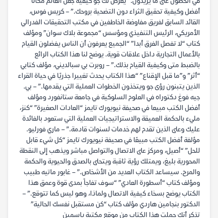
في الحصول على ما يريدون. “يعرض لك جو كيفية جعل العالم مكانا
أفضل وكيفية تحقيق الثراء دون التضحية بروحك.” – كريس فوس،
القائد السابق لفريق مفاوضة الخاطفين في مكتب التحقيقات الفدرالي
الأمريكي، الرئيس التنفيذي ومؤسس “مجموعة بلاك سوان” ومؤلف
كتاب “لا تفصل الفرق أبدا” “الجميع يعرفون أن الناس يفضلون القيام
بالأعمال التجارية داخل علاقات قوية. يوضح لنا هذا الكتاب الرائع
بالضبط متى وكيفية القيام بذلك.” – روبرت بي سبالديني، مؤلف كتابي
“أثر” و”ما قبل الإقناع” “هذا الكتاب يحدث تغييرا جذريًا في حياة القراء
الذين يتبنون رؤى جو ويتخذون الخطوات العملية التي يقدمها.” – بي.
جيه فوغ دكتوراه في العلوم السلوكية في جامعة ستانفورد ومؤلف
أفضل الكتب مبيعا في صحيفة نيويورك تايمز “العادات الصغيرة” “كنز،
مليء بالحكمة العميقة والاستراتيجيات العملية التي ستعود بالفائدة
عليك وعلى الذين تقدم لهم خدمات لسنوات قادمة.” – ماري فورليو.
مؤلفة أفضل الكتب مبيعًا في صحيفة نيويورك تايمز “كل شيء قابل
للحل” “أصيل، ومركز على الاتصال والتواصل مباشر ويذهب إلى النقطة
المحورية بليغ، ويمتلك رؤية ثاقبة ويتحلى بالصدق والحيوية والحكمة
والمرح. سيساعد الكتاب العديد من الأشخاص.” – غابور ماتيه طبيب
ومؤلف كتاب “أسطورة العادي” “سوف تفاجاً بمدى قوة وعمق هذا
الكتاب يوضح بسخاء كيفية الاتصال ولماذا، وهو ليس كما تتوقع.” –
الدكتور بنجامين هاردي مؤلف كتاب “كن مستقبل نفسك الحالية”
تذكر أنك حملت هذا الكتاب من موقع مكتبة ياسمين