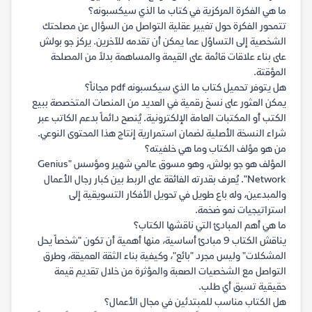
ما هي الفكرة المركزية في كتاب ما الذي سيكسبونه؟
تتمحور الفكرة حول تغيير عقلية التواصل من السؤال عن مصلحتك
الشخصية إلى التساؤل عما يمكن أن تقدمه للآخرين. يركز جو بولش
على بناء علاقات قائمة على القيمة والمساهمة بدلاً من المصلحة
المؤقتة.
هل يتوفر تحميل كتاب ما الذي سيكسبونه pdf مجاناً؟
يمكن العثور على نسخ رقمية في العديد من المنصات المتخصصة ببيع
الكتب أو المكتبات العامة الإلكترونية. يُنصح دائماً بدعم الكاتب عبر
شراء النسخة الأصلية لضمان استمرارية إنتاج هذا المحتوى النوعي.
من هو مؤلف الكتاب وما هي خلفيته؟
المؤلف هو جو بولش، وهو مسوق عالمي شهير ومؤسس "Genius
Network". يُعرف بقدرته الفائقة على الربط بين كبار رجال الأعمال
والمبدعين، وله باع طويل في تحويل الأفكار التسويقية إلى
استراتيجيات نمو ضخمة.
ما هي أهم المبادئ التي ناقشها الكتاب؟
يناقش الكتاب 9 مبادئ أساسية، منها أهمية أن تكون "شخصاً يحل
المشكلات" وليس مجرد "بائع"، وكيفية بناء الثقة العميقة، وطرق
التواصل مع الشخصيات الصعبة والمؤثرة من خلال تقديم قيمة
حقيقية تسبق أي طلب.
هل الكتاب مناسب للمبتدئين في مجال الأعمال؟