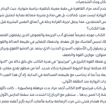
كان وبناء الشخصيات
دم أحمد مراد القاهرة في حقبة معينة كخلفية درامية متوترة، حيث الزحام
لرواية ليست مجرد كمالات، بل هي نماذج بشرية مصاغة بعناية لتمثيل شرائح
س المتنفذين، مما يجعل تجربة القراءة رحلة في أعماق النفس البشرية قبل أ
هذا الكتاب؟
الكتاب موجه خصيصاً لعشاق أدب الجريمة والغموض الذين يفضلون القصص 
ك تحبس أنفاسك مع كل صفحة، وتدفعك للتفكير في طبيعة العدالة والقوة، ف
ن يميلون إلى الأسلوب السردي الحديث الذي يبتعد عن الحشو اللغوي ويركز 
متوازن: موازين القوة والضعف
ى نقطة القوة الكبرى في "فيرتيجو" في قدرة الكاتب على خلق حالة من "الدوار
ة محكمة تربط الخيوط المبعثرة بذكاء شديد. أما من منظور نقدي مغاير،
ة جداً بما لا يتناسب مع طبيعته المسالمة في البداية، إلا أن هذا العيب
ات الرواية منذ الطلقة الأولى.
تحميل كتاب فيرتيجو pdf الكاتب أحمد مراد بدت مرهقة ومكسورة
ة إذا لمس يدها .. ستطير مع الرياح إذا اشتدت منذ سقط الحارس الأول ض
ياة هشام فتحى حتى مرت الرصاصة بجانبه فأصابت أذنيه بأزيز أعقبه صمم م