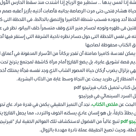
ة إذا لمس يدها .. ستطير مع الرياح إذا اشتدت منذ سقط الحارس الأول ض
ياة هشام فتحى حتى مرت الرصاصة بجانبه فأصابت أذنيه بأزيز أعقبه صمم م
لحظ أحد وجوده فسحب شنطة الكاميرا وإلتصق بالحائط، فى اللحظة التى كان
تين فى ظهره وتوجه لحسام منير الذى وقف متسمراً خلف البيانو، نظر فى
ته فى نفس اللحظة التى حول حسام نظره ناحية الشرفة التى إستقر فيها أحمد 
 الكتاب محفوظة لصاحبها
مكن لعدسة كاميرا صامتة أن تفجر بركاناً من الأسرار المدفونة في أعماق ا
يم قصة تشويق عابرة، بل يضع القارئ أمام مرآة كاشفة لمجتمع يترنح تحت
هي بزلزال يضرب أركان حياة المصور الشاب الذي وجد نفسه فجأة يمتلك أخط
المنظار إلى طريد يبحث عن النجاة وسط غابة من الذئاب البشرية.
ل كتاب تحميل كتاب فيرتيجو pdf
ل السرد السينمائي في فيرتيجو
البحث عن
ملخص الكتاب
، نجد أن التميز الحقيقي يكمن في قدرة مراد على ت
بطلاً خارقاً، بل هو إنسان عادي يسكنه الخوف والتردد، مما يجعل القارئ
و pdf
تنبع غالباً من الفضول لاستكشاف تلك العوالم الخفية لبار "فيرتي
طة، وحيث تصبح الحقيقة عملة نادرة مهددة بالزوال.