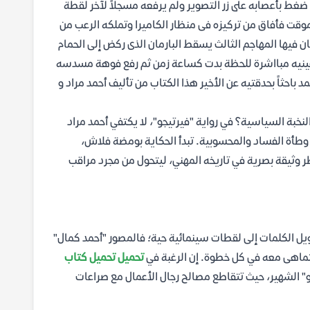
غط بأعصابه على زر التصوير ولم يرفعه مسجلاً لآخر لقطة
وقت فأفاق من تركيزه فى منظار الكاميرا وتملكه الرعب من
 فيها المهاجم الثالث يسقط البارمان الذى ركض إلى الحمام
 عينيه مبااشرة للحظة بدت كساعة زمن ثم رفع فوهة مسدسه
باحثاً بحدقتيه عن الأخير هذا الكتاب من تأليف أحمد مراد و
لنخبة السياسية؟ في رواية "فيرتيجو"، لا يكتفي أحمد مراد
 وطأة الفساد والمحسوبية. تبدأ الحكاية بومضة فلاش،
ر وثيقة بصرية في تاريخه المهني، ليتحول من مجرد مراقب
حويل الكلمات إلى لقطات سينمائية حية؛ فالمصور "أحمد كمال"
 يتماهى معه في كل خطوة. إن الرغبة في
تحميل تحميل كتاب
جو" الشهير، حيث تتقاطع مصالح رجال الأعمال مع صراعات