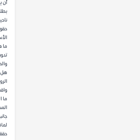
أن ي
بطلق
ناحي
حقوق
الأس
ما ه
تدور
والم
هل ر
الرو
واقع
ما ا
المس
جانب
لماذ
حققت