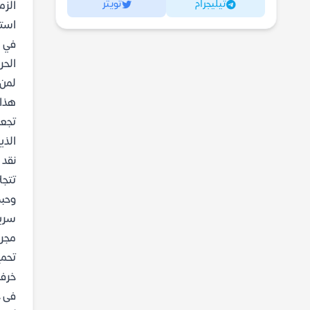
تيليجرام
تويتر
الزم
استخ
في ا
الحر
لمن 
هذا 
تجعل
الذي
نقد 
تتجل
وحبك
سريع
مجري
خرفش
فى ح