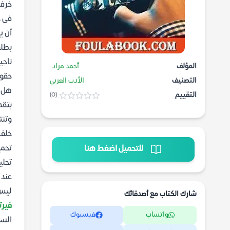
خرفش
فى ح
أن ي
بطلق
ناحي
المؤلف
أحمد مراد
حقوق
التصنيف
الأدب العربي
هل ي
التقييم
(0)
بتقد
وتنت
خلف 
تحمي
للتحميل اضغط هنا
تحلي
عند 
ليس 
شارك الكتاب مع أصدقائك
فيرتيج
واتساب
فيسبوك
السل