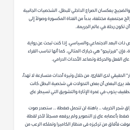
 والضجيج يعكسان الصراع الداخلي للبطل. الشخصيات الجانبية
 مجتمعية مختلفة، بدءاً من الفتاة المكسورة وصولاً إلى
ن تكون رحلة في عالم الجريمة.
ذات البعد الاجتماعي والسياسي. إذا كنت تبحث عن رواية
إن "فيرتيجو" هي خيارك المثالي. كما أنها تناسب القراء
على الفعل والحركة وتصاعد الأحداث الدرامي.
" الحقيقي لدى القارئ، من خلال وتيرة أحداث متسارعة لا تهدأ،
 فقد يرى البعض أن بعض التحولات في شخصية البطل كانت
 الطفيف يذوب في غمرة الإثارة والتشويق التي تسيطر على
 .. كانت كأوراق شجر الخريف .. باهتة لن تتحمل ضغطة .. ستصدر صوت
غط بأعصابه على زر التصوير ولم يرفعه مسجلاً لآخر لقطة
وقت فأفاق من تركيزه فى منظار الكاميرا وتملكه الرعب من