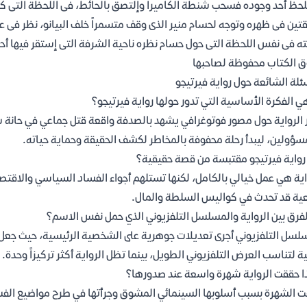
لحظ أحد وجوده فسحب شنطة الكاميرا وإلتصق بالحائط، فى اللحظة التى كان
تين فى ظهره وتوجه لحسام منير الذى وقف متسمراً خلف البيانو، نظر فى
ته فى نفس اللحظة التى حول حسام نظره ناحية الشرفة التى إستقر فيها أحمد 
 الكتاب محفوظة لصاحبها
ئلة الشائعة حول رواية فيرتيجو
ي الفكرة الأساسية التي تدور حولها رواية فيرتيجو؟
 الرواية حول مصور فوتوغرافي يشهد بالصدفة واقعة قتل جماعي في حانة ش
سؤولين، ليبدأ رحلة محفوفة بالمخاطر لكشف الحقيقة وحماية حياته.
واية فيرتيجو مقتبسة من قصة حقيقية؟
اية هي عمل خيالي بالكامل، لكنها تستلهم أجواء الفساد السياسي والاقتص
ية قد تحدث في كواليس السلطة والمال.
لفرق بين الرواية والمسلسل التلفزيوني الذي حمل نفس الاسم؟
لسل التلفزيوني أجرى تعديلات جوهرية على الشخصية الرئيسية، حيث جعل ال
ية لتناسب العرض التلفزيوني الطويل، بينما تظل الرواية أكثر تركيزاً وحدة.
ا حققت الرواية شهرة واسعة عند صدورها؟
 الشهرة بسبب أسلوبها السينمائي المشوق وجرأتها في طرح مواضيع الفساد،