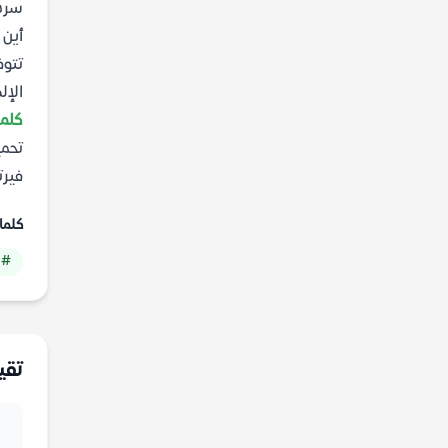
سردي
أين 
تتوف
الإل
كلما
تحمي
فيرت
كلما
# 
تقي