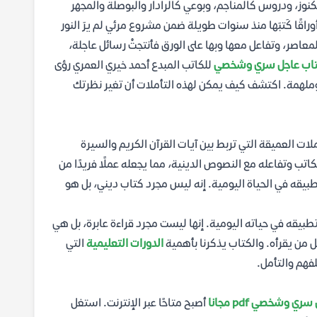
كالكنوز، ودروس كالمناجم، وبوعي كالرادار والبوصلة والمجهر
اقًا كَتبَها منذ سنوات طويلة ضمن مشروع مرئي لم يرَ النور
 المعاصر، وتفاعل معها وبها على الورق فأنتجتْ رسائل عاجلة،
اب عاجل سري وشخصي
للكاتب المبدع أحمد خيري العمري رؤى
لهمة. اكتشف كيف يمكن لهذه التأملات أن تغير نظرتك
ات العميقة التي تربط بين آيات القرآن الكريم والسيرة
تب وتفاعله مع النصوص الدينية، مما يجعله عملًا فريدًا من
طبيقه في الحياة اليومية. إنه ليس مجرد كتاب ديني، بل هو
طبيقه في حياته اليومية. إنها ليست مجرد قراءة عابرة، بل هي
 من يقرأه. والكتاب يذكرنا بأهمية
الدورات التعليمية
التي
لفهم والتأمل.
 وشخصي pdf مجانا
أصبح متاحًا عبر الإنترنت. استغل