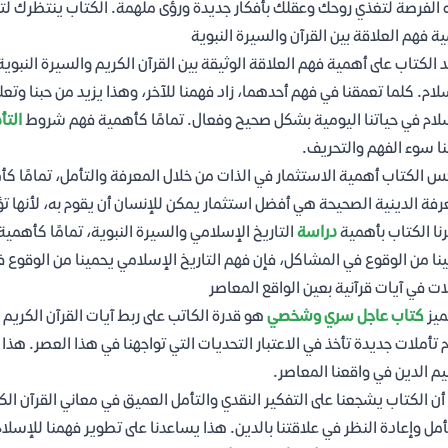
الفرصة لتغذي روحك وعقلك بأفكار جديدة ورؤى ملهمة. الكتاب ينتظرك لتبد
ة فهم العلاقة بين القرآن والسيرة النبوية
 الكتاب على أهمية فهم العلاقة الوثيقة بين القرآن الكريم والسيرة النبو
لام. كلما تعمقنا في فهم أحدهما، زاد فهمنا للآخر، وهذا يزيد من حبنا وتعل
لام في حياتنا اليومية بشكل صحيح وفعال. تمامًا كأهمية فهم شروط
التأ
نا سوء الفهم والتحريف.
 الكتاب أهمية الاستثمار في الذات من خلال المعرفة والتأمل، تمامًا ك
رفة الدينية الصحيحة هي أفضل استثمار يمكن للإنسان أن يقوم به، لأنها تؤ
رنا الكتاب بأهمية
دراسة
التاريخ الإسلامي والسيرة النبوية، تمامًا كأهمية 
نا من الوقوع في المشاكل، فإن فهم التاريخ الإسلامي يحمينا من الوقوع ف
ات في آيات قرآنية بعين الواقع المعاصر
ميز
كتاب عاجل سري وشخصي
هو قدرة الكاتب على ربط آيات القرآن الكريم ب
 تأملات جديدة تأخذ في الاعتبار التحديات التي تواجهنا في هذا العصر. هذا
يم الدين في واقعنا المعاصر.
أن الكتاب يشجعنا على التفكير النقدي والتأمل العميق في معاني القرآن الك
أمل وإعادة النظر في علاقتنا بالدين. هذا يساعدنا على تطوير فهمنا للإسل