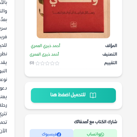
بالآ
والت
بعدُ
سرية
فريد
للحي
المؤلف
أحمد خيري العمري
نظر
التصنيف
أحمد خيرى العمرى
يقدم
التقييم
(0)
النب
نوعه
دعوة
للتحميل اضغط هنا
يعتب
رحلة
تثري
شارك الكتاب مع أصدقائك
تحميل
الآن
واتساب
فيسبوك