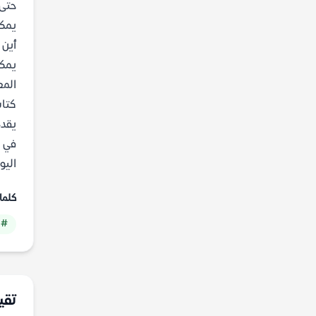
حتى 
يمكن
أين 
المع
كتاب
يقدم
في ش
اليومي
كلما
# 
تقي