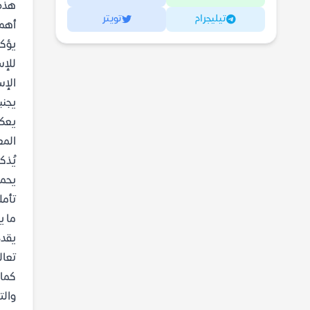
هذه 
تيليجرام
تويتر
أهمي
يؤكد
للإس
الإس
يجنب
يعكس
المع
يُذك
يحمي
تأمل
ما ي
يقدم
تعال
كما 
والت