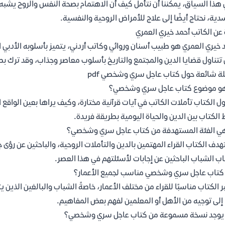
هذا السياق، يمكننا أن نتأمل كيف أن الاهتمام بصحة النفس والروح يشبه 
دية، نحتاج أيضًا إلى علاج للأمراض الروحية والنفسية.
 عن الكاتب أحمد خيري العمري
 خيري العمري هو طبيب أسنان وروائي وكاتب أردني، يتميز بأسلوبه الأدبي ا
 تتناول قضايا الدين والمجتمع والتاريخ بأسلوب معاصر وجذاب، وقد ترك ب
ة شائعة حول كتاب عاجل سري وشخصي pdf
هو موضوع كتاب عاجل سري وشخصي؟
ول الكتاب تأملات الكاتب في آيات قرآنية مختارة، وكيف يراها بعين الوا
 الكتاب بين الدين والحياة اليومية بطريقة فريدة.
ي الفئة المستهدفة من كتاب عاجل سري وشخصي؟
دف الكتاب القراء المهتمين بالدين والتأملات الروحية، والباحثين عن رؤى 
اب الشباب الباحثين عن إجابات لأسئلتهم في هذا العصر.
تاب عاجل سري وشخصي مناسب لجميع الأعمار؟
ر الكتاب مناسبًا للقراء من مختلف الأعمار، خاصةً الشباب والبالغين الذين ي
 إلى توجيه من الأهل أو المعلمين لفهم بعض المفاهيم.
يوجد نسخة مسموعة من كتاب عاجل سري وشخصي؟