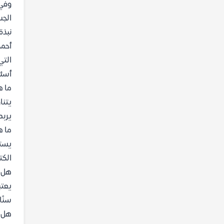
وفي 
الجس
نبذة
أحمد
التي
أسئل
ما 
يتنا
يربط
ما ه
يسته
الكت
هل ك
يعتب
سنًا
هل 