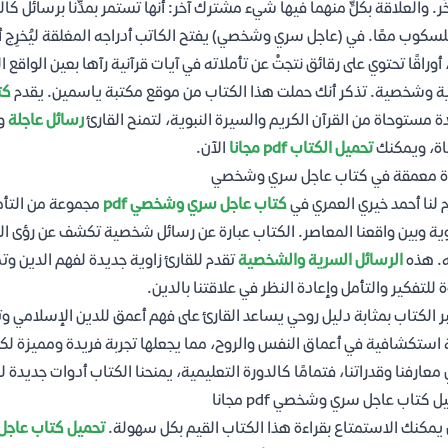
خَر. والعلاقة بكلٍّ منهما فيها شيء مشترك آخر: أنها تستمر بمدِّنا برسائل 
لسكوب معًا. في (عاجل سري وشخصي) يفتح الكاتب أدراجه المغلقة ليُخرِج أور
، أوراقًا تحتوي على رقائق نتجتْ عن تأملاته في آيات قرآنية رآها بعين الواقع
 وشخصية. تذكر أنك حملت هذا الكتاب من موقع مكتبة ياسمين. يقدم
كت
ة مستوحاة من القرآن الكريم والسيرة النبوية، لتمنح القارئ
رسائل عاجلة
وم
اة، ويمكنك
تحميل الكتاب pdf مجانا
الآن.
ة معمقة في كتاب عاجل سري وشخصي
 لنا أحمد خيري العمري في
كتاب عاجل سري وشخصي pdf
مجموعة من التأمل
وية وبين واقعنا المعاصر. الكتاب عبارة عن رسائل شخصية تكشف عن رؤى الكا
. هذه
الرسائل السرية والشخصية
تقدم للقارئ زاوية جديدة لفهم الدين وت
 للتفكير والتأمل وإعادة النظر في علاقتنا بالدين.
ر الكتاب بمثابة دليل روحي يساعد القارئ على فهم أعمق للدين الإسلامي وت
 استكشافية في أعماق النفس والروح، مما يجعلها تجربة فريدة ومميزة لكل
 معارفنا وقدراتنا، فتمامًا كالدورة التعليمية، يمنحنا الكتاب أدوات جديدة ل
 كتاب عاجل سري وشخصي pdf مجانا
 يمكنك الاستمتاع بقراءة هذا الكتاب القيم بكل سهولة.
تحميل كتاب عاجل سري