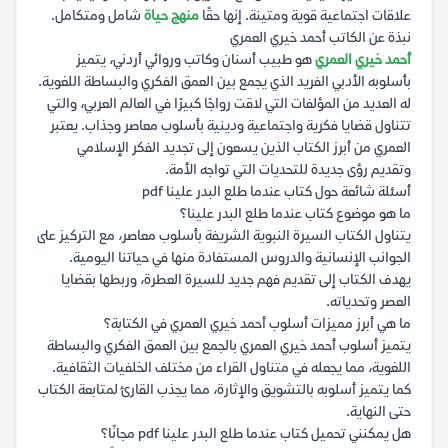
علاقات اجتماعية قوية ومتينة. إنها حقًا
منهج حياة
شامل ومتكامل.
نبذة عن الكاتب أحمد خيري العمري
أحمد خيري العمري
هو طبيب أسنان وكاتب وروائي أردني، يتميز
بأسلوبه الأدبي الفريد الذي يجمع بين العمق الفكري والبساطة اللغوية.
له العديد من المؤلفات التي لاقت رواجًا كبيرًا في العالم العربي، والتي
تتناول قضايا فكرية واجتماعية ودينية بأسلوب معاصر وجذاب. يعتبر
العمري من أبرز الكتاب الذين يسعون إلى تجديد الفكر الإسلامي
وتقديم رؤى جديدة للتحديات التي تواجه الأمة.
أسئلة شائعة حول كتاب عندما طلع البدر علينا pdf
ما هو موضوع كتاب عندما طلع البدر علينا؟
يتناول الكتاب السيرة النبوية الشريفة بأسلوب معاصر، مع التركيز على
الجوانب الإنسانية والدروس المستفادة منها في حياتنا اليومية.
يهدف الكتاب إلى تقديم فهم جديد للسيرة العطرة، وربطها بقضايا
العصر وتحدياته.
ما هي أبرز مميزات أسلوب أحمد خيري العمري في الكتابة؟
يتميز أسلوب أحمد خيري العمري بالجمع بين العمق الفكري والبساطة
اللغوية، مما يجعله في متناول القراء من مختلف الخلفيات الثقافية.
كما يتميز أسلوبه بالتشويق والإثارة، مما يجذب القارئ لمتابعة الكتاب
حتى النهاية.
هل يمكنني تحميل كتاب عندما طلع البدر علينا pdf مجانًا؟