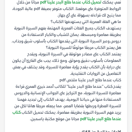
نعم، يمكنك
تحميل كتاب عندما طلع البدر علينا pdf
مجانًا من خلال
الروابط المتوفرة على موقعنا. الكتاب متوفر بصيغة pdf عالية الجودة،
مما يتيح لك قراءته بسهولة على أي جهاز.
ما هي الفئة العمرية التي يستهدفها الكتاب؟
يستهدف الكتاب جميع الفئات العمرية المهتمة بفهم السيرة النبوية
بطريقة معاصرة ومبسطة. يمكن للشباب والكبار الاستفادة من
دروس وعبر السيرة النبوية التي يقدمها الكتاب بأسلوب شيق وجذاب.
هل يعتبر الكتاب مرجعًا موثوقًا للسيرة النبوية؟
يعتمد الكتاب على مصادر موثوقة في السيرة النبوية، ويقدم
المعلومات بأسلوب دقيق وموثق. ومع ذلك، يجب على القارئ أن يكون
على دراية بأن الكتاب يقدم رؤية معاصرة للسيرة، وقد يختلف في بعض
التفاصيل عن الروايات التقليدية.
كتاب عندما طلع البدر علينا ملخص pdf
يقدم كتاب "عندما طلع البدر علينا" للكاتب أحمد خيري العمري قراءة
معاصرة للسيرة النبوية، مع التركيز على الجوانب الإنسانية والدروس
المستفادة منها في حياتنا اليومية. يهدف الكتاب إلى تجديد فهمنا
للسيرة العطرة وربطها بقضايا العصر، مما يجعله مرجعًا هامًا لكل من
يريد فهم السيرة النبوية بطريقة معاصرة. يمكنك تحميل الكتاب
كتاب
عندما طلع البدر علينا pdf
مجانا من موقع مكتبة ياسمين.