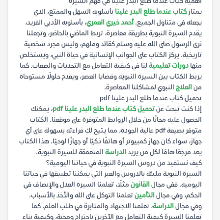
أهمية كتاب عندما طلع البدر علينا في فهم السيرة
يمتاز
كتاب عندما طلع البدر علينا
بأسلوبه السهل والممتع، الذي
يجعله في متناول الجميع.
أحمد خيري العمري
، بأسلوبه الأدبي الفريد،
يقدم السيرة النبوية بطريقة معاصرة، تربط الماضي بالحاضر، وتجعلنا
نرى الرسول صلى الله عليه وسلم كقائد وملهم، وليس مجرد شخصية
تاريخية. يركز الكتاب على الجوانب الإنسانية في حياة النبي، ويستخلص
منها
دورات تعليمية
لنا في كيفية التعامل مع التحديات والصعاب. كما
يربط الكتاب بين السيرة النبوية وقضايا العصر، ويقدم حلولًا مستوحاة
من
العلاج
النبوي لمشاكلنا المعاصرة.
تحميل كتاب عندما طلع البدر علينا pdf
إذا كنت تبحث عن
تحميل كتاب عندما طلع البدر علينا pdf
، يمكنك
الحصول عليه مجانًا من خلال الروابط المتوفرة على موقعنا. الكتاب
متوفر بصيغة pdf عالية الجودة، مما يتيح لك قراءته بسهولة على أي
جهاز، سواء كان جهاز كمبيوتر أو هاتفًا ذكيًا أو جهازًا لوحيًا. هذا الكتاب
يعد مرجعًا هامًا لكل من يريد
الدراسة
المتعمقة للسيرة النبوية.
كيف نستفيد من دروس السيرة النبوية في حياتنا اليومية؟
السيرة النبوية مليئة بالدروس والعبر التي يمكننا تطبيقها في حياتنا
اليومية. ففي مجال
القانون
مثلًا، تعلمنا السيرة العدل والإنصاف في
الحكم، وفي مجال
التأمين
تعلمنا التوكل على الله والأخذ بالأسباب.
وفي مجال
الدراسة
، تعلمنا الاجتهاد والمثابرة في طلب العلم. كما
تعلمنا السيرة كيفية التعامل مع الآخرين باحترام ومحبة، وكيفية بناء