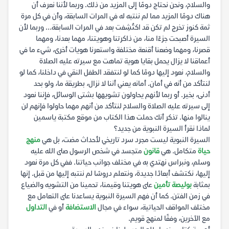
والسلام، ونحن نحتاج دومًا إلى المزيد من ذلك. وربما لأننا نعرف أن
هناك دومًا المزيد مما لم ننتبه له في المرات السابقة، وأن في كل مرة
ثمة كنوز تخرج لم تكن قد اكتُشِفت بعد في المرات السابقة… وربما لأن
السيرة أصبحت جزءًا منا، من ذاكرتنا وهويتنا، مهما بعدنا، ومهما
قصرنا، ومهما وضعنا أقنعة مختلفة واستعرنا هويات أخرى، شيء ما في
أعماقنا لا يزال يحمل بقايا هوية تماهت مع سيرته عليه الصلاة
والسلام، نعود إليها دومًا كما لو لنتفقد الطفل النقي في داخلنا، كما لو
لنتأكد من أنه في أمان. أمانه يعني أننا لا نزال، بطريقة ما، ولو بحد
أدنى، بخير. أو ربما لأنهم يحاولون تشويهها بشتى الوسائل، فإننا نعود
إلى سيرته عليه الصلاة والسلام لنتأكد من أنهم مهما حاولوا فإنهم لن
ينالوا منها. تذكر أنك حملت هذا الكتاب من موقع مكتبة ياسمين
لماذا نقرأ السيرة النبوية من جديد؟
السيرة النبوية ليست مجرد سرد تاريخي لأحداث مضت، بل هي
منهج
حياة
متكامل. هي
قانون
متجسد في شخص الرسول صلى الله عليه
وسلم، ونبراس نهتدي به في مختلف جوانب حياتنا. ففي كل مرة نعود
إليها، نكتشف أبعادًا جديدة، ونتعلم دروسًا لم ننتبه إليها من قبل. إنها
بمثابة
بوليصة تأمين
على هويتنا وقيمنا، تحمينا من التشويه والضياع
في زمن الفتن. كما أن فهم السيرة النبوية يساعدنا على التعامل مع
مختلف المواقف الحياتية، سواء في مجال
الاستضافة
أو في
التداول
مع الآخرين، وفقًا لمنهج قويم.