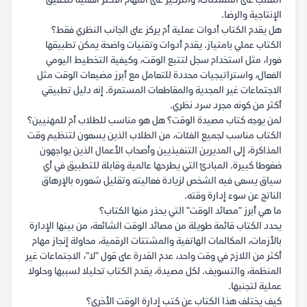
التغلب على المشتتات، والتركيز على المهام الأكثر أهمية لتحقيق
الإنتاجية والرضا.
هل يقدم الكتاب أدوات عملية أم يركز على الجانب النظري فقط؟
الكتاب عملي بامتياز. يقدم أدوات وتقنيات واضحة يمكن تطبيقها
فورا، مثل استخدام سجل لتتبع الوقت، وكيفية التخطيط اليومي
الفعال، واستراتيجيات محددة للتعامل مع أبرز مضيعات الوقت مثل
الاجتماعات غير المجدية والمقاطعات المستمرة. إنه دليل تطبيقي
أكثر من كونه مجرد سرد نظري.
لمن يوجه كتاب مصيدة الوقت؟ هل هو مناسب للطلاب أم للمهنيين؟
الكتاب مناسب لجميع الفئات، من الطلاب الذين يسعون لتنظيم وقت
المذاكرة، إلى المديرين التنفيذيين وأصحاب الأعمال الذين يواجهون
ضغوطا كبيرة. المبادئ التي يطرحها عالمية وقابلة للتطبيق في أي
سياق يسعى فيه الشخص لزيادة فعاليته وتقليل شعوره بالإرهاق
الناتج عن سوء إدارة وقته.
ما هي أبرز "مصائد الوقت" التي يحذر منها الكتاب؟
يحدد الكتاب قائمة طويلة من مصائد الوقت الشائعة، من بينها الإدارة
بالأزمات، المكالمات الهاتفية والمشتتات الرقمية، محاولة إنجاز مهام
أكثر من اللازم في وقت واحد، عدم القدرة على قول "لا"، الاجتماعات غير
المنظمة، والتسويف. لكل مصيدة، يقدم الكتاب تحليلا لسببها وحلولا
عملية لتجنبها.
كيف يختلف هذا الكتاب عن كتب إدارة الوقت الأخرى؟