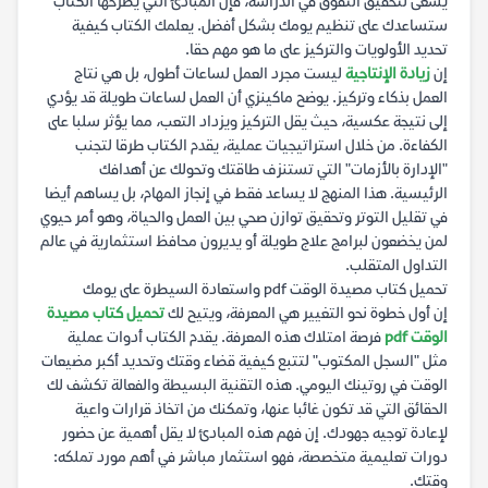
يسعى لتحقيق التفوق في الدراسة، فإن المبادئ التي يطرحها الكتاب
ستساعدك على تنظيم يومك بشكل أفضل. يعلمك الكتاب كيفية
تحديد الأولويات والتركيز على ما هو مهم حقا.
إن
زيادة الإنتاجية
ليست مجرد العمل لساعات أطول، بل هي نتاج
العمل بذكاء وتركيز. يوضح ماكينزي أن العمل لساعات طويلة قد يؤدي
إلى نتيجة عكسية، حيث يقل التركيز ويزداد التعب، مما يؤثر سلبا على
الكفاءة. من خلال استراتيجيات عملية، يقدم الكتاب طرقا لتجنب
"الإدارة بالأزمات" التي تستنزف طاقتك وتحولك عن أهدافك
الرئيسية. هذا المنهج لا يساعد فقط في إنجاز المهام، بل يساهم أيضا
في تقليل التوتر وتحقيق توازن صحي بين العمل والحياة، وهو أمر حيوي
لمن يخضعون لبرامج علاج طويلة أو يديرون محافظ استثمارية في عالم
التداول المتقلب.
تحميل كتاب مصيدة الوقت pdf واستعادة السيطرة على يومك
إن أول خطوة نحو التغيير هي المعرفة، ويتيح لك
تحميل كتاب مصيدة
الوقت pdf
فرصة امتلاك هذه المعرفة. يقدم الكتاب أدوات عملية
مثل "السجل المكتوب" لتتبع كيفية قضاء وقتك وتحديد أكبر مضيعات
الوقت في روتينك اليومي. هذه التقنية البسيطة والفعالة تكشف لك
الحقائق التي قد تكون غائبا عنها، وتمكنك من اتخاذ قرارات واعية
لإعادة توجيه جهودك. إن فهم هذه المبادئ لا يقل أهمية عن حضور
دورات تعليمية متخصصة، فهو استثمار مباشر في أهم مورد تملكه:
وقتك.