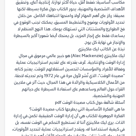
مكاسب أساسية: ضغط أقل، حياة أكثر توازنا، إنتاجية أعلى، وتحقيق
الأهداف الشخصية والمهنية. يدور الكتاب حول فكرة بسيطة لكنها
عميقة: ركز على أهم المهام أولا وامنحها انتباهك الكامل. من خلال
تحديد الأولويات بوضوح والتخطيط المسبق، يمكنك تجنب الوقوع في
فخ الطوارئ والمشتتات التي تستهلك يومك. هذا النهج المنظم لا
يساعدك فقط على إنجاز المزيد، بل يمنحك أيضا شعورا أكبر بالسيطرة
والإنجاز في نهاية كل يوم.
نبذة عن الكاتب ليك ماكينزي
ليك ماكينزي (Alec Mackenzie) هو خبير عالمي مرموق في مجال
إدارة الوقت والإنتاجية. عُرف بقدرته على تقديم استراتيجيات عملية
وفعالة للأفراد والمؤسسات لتحسين استغلالهم للوقت. يعتبر كتابه
"مصيدة الوقت"، الذي نُشر لأول مرة في عام 1972 وتم تحديثه لاحقا،
من الأعمال الكلاسيكية والرائدة في هذا المجال، حيث أثر في ملايين
القراء حول العالم وساعدهم على استعادة السيطرة على حياتهم
المهنية والشخصية.
أسئلة شائعة حول كتاب مصيدة الوقت pdf
ما هي الفكرة الأساسية التي يطرحها كتاب مصيدة الوقت؟
الفكرة الجوهرية للكتاب هي أن إدارة الوقت الحقيقية تكمن في إدارة
الذات. يرى ليك ماكينزي أننا لا نستطيع التحكم في الوقت نفسه، بل
في كيفية استخدامنا له، ويقدم استراتيجيات عملية لتحديد الأولويات،