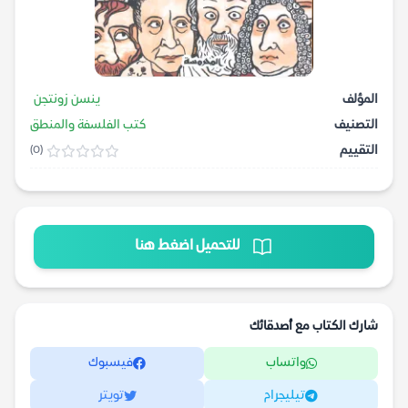
المؤلف
ينسن زونتجن
التصنيف
كتب الفلسفة والمنطق
التقييم
(0)
للتحميل اضغط هنا
شارك الكتاب مع أصدقائك
واتساب
فيسبوك
تيليجرام
تويتر