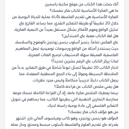
أنك حملت هذا الكتاب من موقع مكتبة ياسمين
ما هي الفكرة الأساسية لكتاب فكر بنفسك؟
الفكرة الأساسية هي تقديم الفلسفة كأداة عملية للحياة اليومية من
خلال 20 تطبيقاً أو طريقة للتفكير النقدي، مما يساعد القارئ على
تحليل الواقع وفهم الأفكار بشكل مستقل بعيداً عن التبعية الفكرية.
هل لغة الكتاب صعبة على المبتدئين؟
على العكس تماماً، يتميز أسلوب ينسن زونتجن بالوضوح والسلاسة،
حيث يستخدم أمثلة من الواقع ورسومات توضيحية تجعل المفاهيم
الفلسفية العميقة سهلة الاستيعاب لجميع الفئات العمرية.
لماذا يركز الكتاب على الرقم عشرين تحديداً؟
اختار الكاتب 20 تطبيقاً لتمثل تنوعاً شاملاً في طرق التفكير، بدءاً من
الملاحظة البسيطة وصولاً إلى بناء الحجج المنطقية المعقدة، مما
يجعل الكتاب دليلاً تدريبياً متكاملاً وليس مجرد نظريات.
هل يغني ملخص الكتاب عن قراءته كاملاً؟
بينما يعطيك الملخص فكرة عامة، إلا أن القراءة الكاملة تمنحك فرصة
ممارسة التمارين الذهنية التي يطرحها الكاتب، مما يساهم في تحويل
التفكير الفلسفي إلى عادة يومية راسخة لديك.
من هو مؤلف كتاب فكر بنفسك؟
المؤلف هو ينسن زونتجن، وهو كاتب وفيلسوف ألماني بارز، اشتهر
بقدرته على تقديم العلوم والفلسفة بأسلوب مبسط وممتع، وحاز عمله