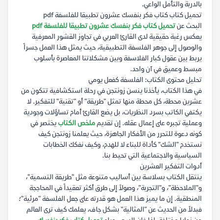
بالدربة والتأمل الواعي.
تحميل كتاب كتاب فكر بنفسك عشرون تطبيقا للفلسفة pdf
البحث عن
تحميل كتاب فكر بنفسك عشرون تطبيقا للفلسفة pdf
يعكس رغبة حقيقية لدى القارئ العربي في تجاوز القشور المعرفية
والوصول إلى جوهر الفلسفة التطبيقية، حيث يمثل هذا العمل جسراً
يربط بين عقول كبار الفلاسفة وبين مشكلاتنا المعاصرة بأسلوب
مبسط وعميق في آن واحد.
تحليل محتوى الكتاب: الفلسفة كفعل يومي
في هذا الكتاب، يأخذنا ينسن زونتجن في رحلة استكشافية تتكون من
عشرين محطة، كل محطة منها تمثل "طريقة" أو "تقنية" للتفكير. لا
يكتفي الكاتب بسرد النظريات، بل يضع القارئ أمام تساؤلات وجودية
وعملية تجبره على إعمال عقله. إن تقديم
ملخص الكتاب
يختصر في
كونه دعوة للتحرر من الأفكار الجاهزة، حيث يعلمنا زونتجن كيف
نستخدم "الشك" كأداة للبناء لا للهدم، وكيف نفكك الخطابات
السياسية والاجتماعية التي تحيط بنا.
أدوات التفكير العشرين
ينتقل الكتاب بسلاسة بين أساليب متنوعة مثل "طريقة التسمية"،
و"الملاحظة"، و"التجربة"، وصولاً إلى طرق أكثر تعقيداً في المحاججة
المنطقية. إن ما يميز هذا العمل هو قدرته على جعل الفلسفة "مرئية"؛
فبدلاً من الحديث عن "المثالية" بشكل جاف، يعلمك كيف ترى العالم