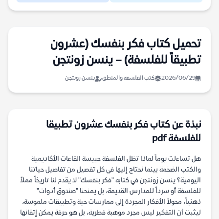
تحميل كتاب فكر بنفسك (عشرون
تطبيقاً للفلسفة) – ينسن زونتجن
2026/06/29
كتب الفلسفة والمنطق
ينسن زونتجن
نبذة عن كتاب فكر بنفسك عشرون تطبيقا
للفلسفة pdf
هل تساءلت يوماً لماذا تظل الفلسفة حبيسة القاعات الأكاديمية
والكتب الضخمة بينما نحتاج إليها في كل تفصيل من تفاصيل حياتنا
اليومية؟ ينسن زونتجن في كتابه "فكر بنفسك" لا يقدم لنا تاريخاً مملاً
للفلسفة أو سرداً للمدارس القديمة، بل يمنحنا "صندوق أدوات"
ذهنياً، محولاً الأفكار المجردة إلى ممارسات حية وتطبيقات ملموسة،
ليثبت أن التفكير ليس مجرد موهبة فطرية، بل هو حرفة يمكن إتقانها