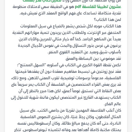
من زوايا مختلفة. لذا فإن السعي وراء
تحميل كتاب فكر بنفسك
عشرون تطبيقا للفلسفة pdf
هو في الحقيقة سعي لامتلاك منظومة
نقدية متكاملة تساعدك على فهم الواقع المعقد الذي نعيش فيه.
لمن هذا الكتاب؟
هذا الكتاب موجه لكل شخص يشعر بالضياع في سيل المعلومات
المتدفق عبر الإنترنت، وللطلاب الذين يريدون تنمية مهاراتهم النقدية
بعيداً عن المناهج الجامد. كما أنه خيار مثالي للمربين والآباء الذين
يرغبون في غرس بذور التساؤل والبحث في نفوس الأجيال الجديدة
بأسلوب شيق وبعيد عن التعقيد اللغوي المنفر.
نقد موضوعي: بين البساطة والعمق
تكمن نقطة القوة الكبرى في الكتاب في أسلوبه "السهل الممتنع"؛
فقد نجح زونتجن في تبسيط مفاهيم معقدة دون أن يفقدها قيمتها
الفلسفية، مدعوماً برسومات توضيحية تقرب المعنى للذهن. ومع ذلك،
قد يرى بعض القراء المتخصصين في الفلسفة أن الكتاب يمر سريعاً على
بعض النقاط التي تستحق غوصاً أعمق، لكن هذا مبرر بالنظر إلى أن
الكتاب يستهدف القارئ غير المتخصص ليكون فاتحة شهية للدخول إلى
عالم الفكر.
كان أغلب الفلاسفة المهمين تقريبًا من جامعي الكتب. على سبيل
المثال أفلاطون، وكان رجلاً غنيًا، كان يشتري النصوص الفلسفية
النادرة، حتى أنه كان يدفع مبالغ طائلة. وكان أرسطوطاليس نفسه
يمتلك مكتبة كاملة أهداها بعد وفاته لتلميذه ثيوفراسطوس. تذكر