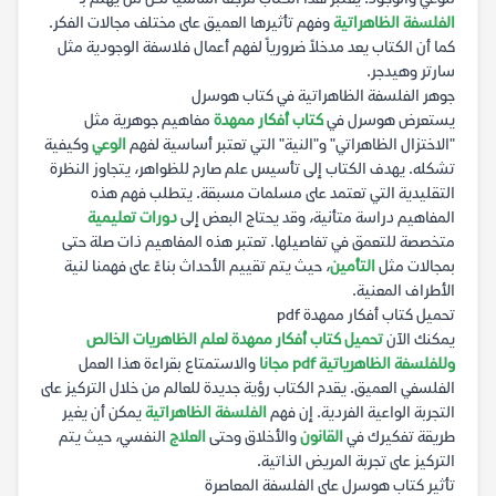
الفلسفة الظاهراتية
وفهم تأثيرها العميق على مختلف مجالات الفكر.
كما أن الكتاب يعد مدخلاً ضرورياً لفهم أعمال فلاسفة الوجودية مثل
سارتر وهيدجر.
جوهر الفلسفة الظاهراتية في كتاب هوسرل
يستعرض هوسرل في
كتاب أفكار ممهدة
مفاهيم جوهرية مثل
"الاختزال الظاهراتي" و"النية" التي تعتبر أساسية لفهم
الوعي
وكيفية
تشكله. يهدف الكتاب إلى تأسيس علم صارم للظواهر، يتجاوز النظرة
التقليدية التي تعتمد على مسلمات مسبقة. يتطلب فهم هذه
المفاهيم دراسة متأنية، وقد يحتاج البعض إلى
دورات تعليمية
متخصصة للتعمق في تفاصيلها. تعتبر هذه المفاهيم ذات صلة حتى
بمجالات مثل
التأمين
، حيث يتم تقييم الأحداث بناءً على فهمنا لنية
الأطراف المعنية.
تحميل كتاب أفكار ممهدة pdf
يمكنك الآن
تحميل كتاب أفكار ممهدة لعلم الظاهريات الخالص
وللفلسفة الظاهرياتية pdf مجانا
والاستمتاع بقراءة هذا العمل
الفلسفي العميق. يقدم الكتاب رؤية جديدة للعالم من خلال التركيز على
التجربة الواعية الفردية. إن فهم
الفلسفة الظاهراتية
يمكن أن يغير
طريقة تفكيرك في
القانون
والأخلاق وحتى
العلاج
النفسي، حيث يتم
التركيز على تجربة المريض الذاتية.
تأثير كتاب هوسرل على الفلسفة المعاصرة