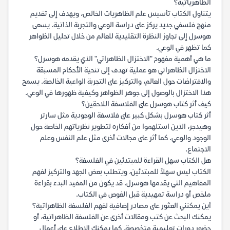
الظاهرياتية؟
يتناول الكتاب تأسيس علم الظاهريات الخالص، ويهدف إلى تقديم
منهج فلسفي جديد يركز على دراسة الوعي والتجربة الذاتية. يسعى
هوسرل إلى تجاوز النظرة التقليدية للعالم من خلال تحليل الظواهر
كما تظهر في الوعي.
ما هي أهمية مفهوم "الاختزال الظاهراتي" الذي يقدمه هوسرل؟
الاختزال الظاهراتي هو عملية تهدف إلى تنحية الأحكام المسبقة
والافتراضات حول العالم، والتركيز على التجربة الواعية الخالصة. يسمح
هذا الاختزال بالوصول إلى جوهر الظواهر وكيفية ظهورها في الوعي.
كيف أثر كتاب هوسرل على الفلاسفة اللاحقين؟
أثر كتاب هوسرل بشكل كبير على فلاسفة الوجودية مثل سارتر
وهيدجر، الذين استلهموا من أفكاره لتطوير نظرياتهم الخاصة حول
الوجود والوعي. كما أثر على مجالات أخرى مثل علم النفس وعلم
الاجتماع.
هل الكتاب سهل القراءة للمبتدئين في الفلسفة؟
الكتاب ليس سهلاً للمبتدئين، ويتطلب بعض الجهد والتركيز لفهم
المفاهيم التي يقدمها هوسرل. قد يكون من المفيد البدء بقراءة
ملخص أو دراسة تمهيدية قبل الغوص في الكتاب.
أين يمكنني العثور على مصادر إضافية لفهم الفلسفة الظاهراتية؟
يمكنك البحث عن كتب ومقالات أخرى عن الفلسفة الظاهراتية، أو
حضور دورات تعليمية متخصصة. كما يمكنك الاطلاع على أعمال