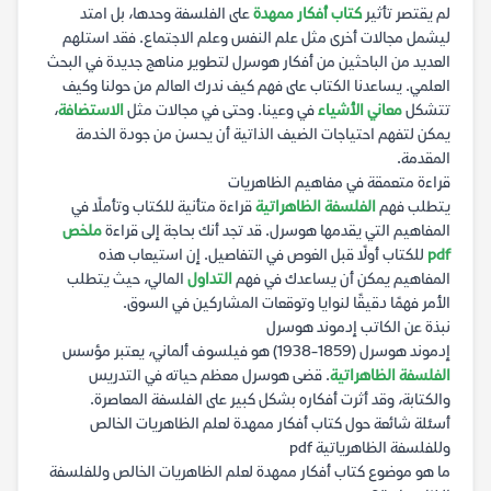
لم يقتصر تأثير
كتاب أفكار ممهدة
على الفلسفة وحدها، بل امتد
ليشمل مجالات أخرى مثل علم النفس وعلم الاجتماع. فقد استلهم
العديد من الباحثين من أفكار هوسرل لتطوير مناهج جديدة في البحث
العلمي. يساعدنا الكتاب على فهم كيف ندرك العالم من حولنا وكيف
تتشكل
معاني الأشياء
في وعينا. وحتى في مجالات مثل
الاستضافة
،
يمكن لتفهم احتياجات الضيف الذاتية أن يحسن من جودة الخدمة
المقدمة.
قراءة متعمقة في مفاهيم الظاهريات
يتطلب فهم
الفلسفة الظاهراتية
قراءة متأنية للكتاب وتأملًا في
المفاهيم التي يقدمها هوسرل. قد تجد أنك بحاجة إلى قراءة
ملخص
pdf
للكتاب أولًا قبل الغوص في التفاصيل. إن استيعاب هذه
المفاهيم يمكن أن يساعدك في فهم
التداول
المالي، حيث يتطلب
الأمر فهمًا دقيقًا لنوايا وتوقعات المشاركين في السوق.
نبذة عن الكاتب إدموند هوسرل
إدموند هوسرل (1859-1938) هو فيلسوف ألماني، يعتبر مؤسس
الفلسفة الظاهراتية
. قضى هوسرل معظم حياته في التدريس
والكتابة، وقد أثرت أفكاره بشكل كبير على الفلسفة المعاصرة.
أسئلة شائعة حول كتاب أفكار ممهدة لعلم الظاهريات الخالص
وللفلسفة الظاهرياتية pdf
ما هو موضوع كتاب أفكار ممهدة لعلم الظاهريات الخالص وللفلسفة