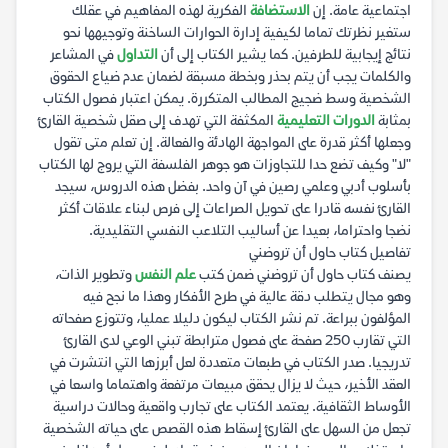
اجتماعية عامة. إن
الاستضافة
الفكرية لهذه المفاهيم في عقلك
ستغير نظرتك تماما لكيفية إدارة الحوارات الساخنة وتوجيهها نحو
نتائج إيجابية للطرفين. كما يشير الكتاب إلى أن
التداول
في المشاعر
والكلمات يجب أن يتم بحذر وبخطة مسبقة لضمان عدم ضياع الحقوق
الشخصية وسط ضجيج المطالب المتكررة. يمكن اعتبار فصول الكتاب
بمثابة
الدورات التعليمية
المكثفة التي تهدف إلى صقل شخصية القارئ
وجعلها أكثر قدرة على المواجهة الهادئة والفعالة. إن تعلم متى تقول
"لا" وكيف تضع حدا للتجاوزات هو جوهر الفلسفة التي يروج لها الكتاب
بأسلوب أدبي وعلمي رصين في آن واحد. بفضل هذه الدروس، سيجد
القارئ نفسه قادرا على تحويل الصراعات إلى فرص لبناء علاقات أكثر
نضجا واحتراما، بعيدا عن أساليب التلاعب النفسي التقليدية.
تفاصيل كتاب حاول أن تروضني
يصنف كتاب حاول أن تروضني ضمن كتب
علم النفس
وتطوير الذات،
وهو مجال يتطلب دقة عالية في طرح الأفكار وهذا ما نجح فيه
المؤلفون ببراعة. تم نشر الكتاب ليكون دليلا عمليا، وتتوزع صفحاته
التي تقارب 250 صفحة على فصول مترابطة تبني الوعي لدى القارئ
تدريجيا. صدر الكتاب في طبعات متعددة لعل أبرزها التي انتشرت في
العقد الأخير، حيث لا يزال يحقق مبيعات مرتفعة واهتماما واسعا في
الأوساط الثقافية. يعتمد الكتاب على تجارب واقعية وحالات دراسية
تجعل من السهل على القارئ إسقاط هذه القصص على حياته الشخصية