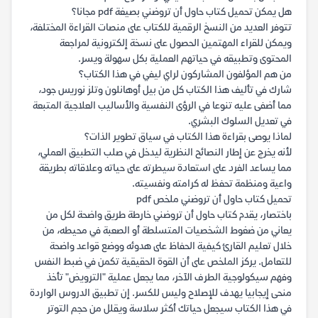
هل يمكن تحميل كتاب حاول أن تروضني بصيغة pdf مجانا؟
تتوفر العديد من النسخ الرقمية للكتاب على منصات القراءة المختلفة،
ويمكن للقراء المهتمين الحصول على نسخة إلكترونية لمراجعة
المحتوى وتطبيقه في حياتهم العملية بكل سهولة ويسر.
من هم المؤلفون المشاركون لراي ليفي في هذا الكتاب؟
شارك في تأليف هذا الكتاب كل من بيل أوهانلون وتلز نوريس جود،
مما أضفى عليه تنوعا في الرؤى النفسية والأساليب العلاجية المتبعة
في تعديل السلوك البشري.
لماذا يوصى بقراءة هذا الكتاب في سياق تطوير الذات؟
لأنه يخرج عن إطار النصائح النظرية ليدخل في صلب التطبيق العملي،
مما يساعد الفرد على استعادة سيطرته على حياته وعلاقاته بطريقة
واعية ومنظمة تحفظ له كرامته ونفسيته.
تحميل كتاب حاول أن تروضني ملخص pdf
باختصار، يقدم كتاب حاول أن تروضني خارطة طريق واضحة لكل من
يعاني من ضغوط الشخصيات المتسلطة أو الصعبة في محيطه، من
خلال تعليم القارئ كيفية الحفاظ على هدوئه ووضع قواعد واضحة
للتعامل. يركز الملخص على أن القوة الحقيقية تكمن في ضبط النفس
وفهم سيكولوجية الطرف الآخر، مما يجعل عملية "الترويض" تأخذ
منحى إيجابيا يهدف للإصلاح وليس للكسر. إن تطبيق الدروس الواردة
في هذا الكتاب سيجعل حياتك أكثر سلاسة ويقلل من حجم التوتر