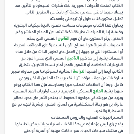
الكتاب تمنحك الأدوات الضرورية لفك شفرات السيطرة والتأثير، مما
يجعله مرجعا لا غنى عنه في مكتبة أي باحث عن التطوير الذاتي.
تحليل محتوى كتاب حاول أن تروضني وأهميته
يتناول هذا الكتاب موضوعات حساسة تتعلق بالديناميكيات البشرية
وكيفية إدارة الصراعات بطريقة ذكية تبتعد عن الصدام المباشر وغير
المنتج. يركز المحتوى على أن فهم
القانون
النفسي الذي يحكم
التصرفات البشرية هو المفتاح الأول للسيطرة على المواقف المحرجة
أو المستفزة التي نواجهها. إن العمل على تطوير الذات من خلال هذه
الصفحات يشبه إلى حد كبير
التأمين
النفسي الذي يحمي الفرد من
الانهيارات العاطفية أو الشعور بالعجز أمام تسلط الآخرين. يتطرق
الكاتب أيضا إلى أهمية
الدراسة
المتأنية لسلوكياتنا قبل محاولة تغيير
سلوكيات من حولنا، مؤكدا أن التغيير يبدأ دائما من الداخل وبوعي
كامل. وبما أن العلاقات تتطلب صبرا وممارسة، فإن هذا الكتاب يوفر
منهجا يشبه
العلاج
السلوكي الذي يعيد ترتيب أولويات الفرد النفسية
ويزيد من مرونته في مواجهة الضغوط. لا يقتصر الأمر على مجرد نصائح
عابرة، بل هو رحلة استكشافية في أعماق النفس البشرية لفهم دوافع
السيطرة والتمرد.
الاستراتيجيات العملية والدروس المستفادة
يقدم راي ليفي وزملاؤه في هذا الكتاب استراتيجيات يمكن تطبيقها
في مختلف سياقات الحياة، سواء كانت مهنية أو أسرية أو حتى