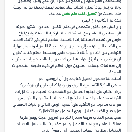
واستخلاص العبر منها. إن الجمع بين خبرة راي ليفي وبيل أوهانلون
وتلز نوريس جود أعطى الكتاب ثقلا معرفيا يجعله يتصدر قوائم البحث
عند الحديث عن
تحميل كتب علم نفس
مجانية.
نبذة عن الكاتب راي ليفي
راي ليفي هو دكتور متخصص في علم النفس العيادي، اشتهر بخبرته
الواسعة في التعامل مع المشكلات السلوكية المعقدة ولديها باع
طويل في تقديم الاستشارات النفسية. ساهم ليفي في تأليف العديد
من الكتب التي تهدف إلى تحسين جودة الحياة الأسرية وتطوير مهارات
التواصل بين الآباء والأبناء بأسلوب علمي ومبسط. يعتبر كتابه "حاول
أن تروضني" من أبرز إسهاماته التي لاقت رواجا عالميا كبيرا، حيث تُرجم
إلى عدة لغات ليساعد الملايين حول العالم في فهم طبيعة الشخصيات
العنيدة.
أسئلة شائعة حول تحميل كتاب حاول أن تروضني pdf
ما هي الفكرة الأساسية التي يدور حولها كتاب حاول أن تروضني؟
يركز الكتاب على كيفية التعامل مع الشخصيات العنيدة وذات الإرادة
القوية، مقدما حلولا عملية لوضع الحدود السليمة دون الدخول في
صراعات مدمرة، مع التأكيد على أهمية الوعي الذاتي والثبات الانفعالي.
هل يصلح الكتاب كدليل تربوي للتعامل مع الأطفال؟
نعم، يعتبر الكتاب مرجعا ممتازا للآباء والمربين، حيث يوضح طرقا
فعالة للتعامل مع تمرد الأطفال والمراهقين بأساليب تعزز الاحترام
المتبادل بدلا من العقاب التقليدي أو الرضوخ التام.