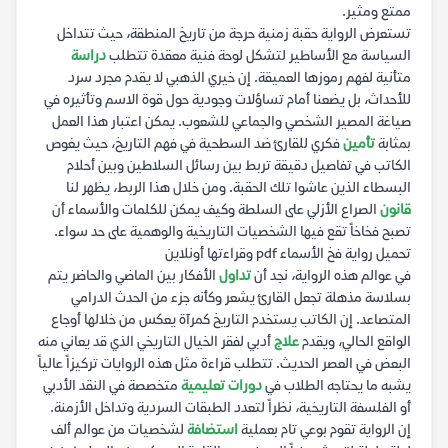
ممتع ومثير.
تستعرض الرواية حقبة زمنية حرجة من تاريخ المنطقة، حيث تتداخل
السياسة مع الأساطير لتشكل لوحة فنية معقدة تتطلب
دراسة
متأنية لفهم رموزها العميقة. إن خيري الذهبي لا يقدم مجرد سرد
للأحداث، بل يضعنا أمام تساؤلات وجودية حول قوة الاسم وتأثيره في
صياغة المصير الشخصي والجماعي للشعوب. يمكن اعتبار هذا العمل
بمثابة
تأمين
فكري للقارئ ضد السطحية في فهم التاريخ، حيث يغوص
الكاتب في تفاصيل دقيقة تربط بين رسائل السلاطين وبين أحلام
البسطاء الذين عاشوا تلك الحقبة. ومن خلال هذا الربط، يظهر لنا
قانون
الصراع الأزلي على السلطة وكيف يمكن للكلمات والأسماء أن
تصبح فخاخاً تقع فيها الشخصيات التاريخية والوهمية على حد سواء.
تحميل رواية فخ الأسماء pdf وقراءتها أونلاين
في عوالم هذه الرواية، نجد أن
تداول
الأفكار بين الماضي والحاضر يتم
بسلاسة مذهلة تجعل القارئ يشعر وكأنه جزء من الحدث الدرامي
المتصاعد. إن الكاتب يستخدم التاريخ كمرآة يعكس من خلالها أوجاع
الواقع الحالي، ويقدم
علاج
أدبي لفقر الخيال التاريخي الذي قد يعاني منه
البعض في العصر الحديث. تتطلب قراءة مثل هذه الروايات تركيزاً عالياً
يشبه ما يحتاجه الطلاب في
دورات تعليمية
متخصصة في النقد الأدبي
أو الفلسفة التاريخية، نظراً لتعدد الطبقات السردية وتداخل الأزمنة.
إن الرواية تقوم بوعي تام بعملية
استضافة
لشخصيات من عوالم ألف