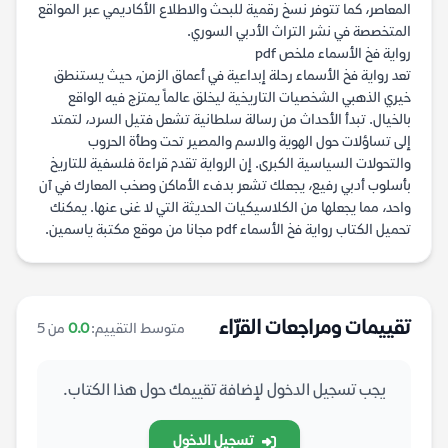
المعاصر، كما تتوفر نسخ رقمية للبحث والاطلاع الأكاديمي عبر المواقع
المتخصصة في نشر التراث الأدبي السوري.
رواية فخ الأسماء ملخص pdf
تعد رواية فخ الأسماء رحلة إبداعية في أعماق الزمن، حيث يستنطق
خيري الذهبي الشخصيات التاريخية ليخلق عالماً يمتزج فيه الواقع
بالخيال. تبدأ الأحداث من رسالة سلطانية تشعل فتيل السرد، لتمتد
إلى تساؤلات حول الهوية والاسم والمصير تحت وطأة الحروب
والتحولات السياسية الكبرى. إن الرواية تقدم قراءة فلسفية للتاريخ
بأسلوب أدبي رفيع، يجعلك تشعر بدفء الأماكن وصخب المعارك في آن
واحد، مما يجعلها من الكلاسيكيات الحديثة التي لا غنى عنها. يمكنك
تحميل الكتاب رواية فخ الأسماء pdf مجانا من موقع مكتبة ياسمين.
تقييمات ومراجعات القرّاء
متوسط التقييم:
0.0
من 5
يجب تسجيل الدخول لإضافة تقييمك حول هذا الكتاب.
تسجيل الدخول