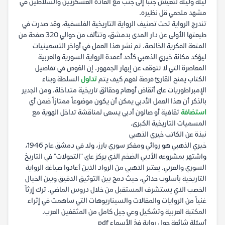
ليلة وليلة لتعيش جنباً إلى جنب مع القادة العسكريين والسلاطين في
مشهد ملحمي قل نظيره.
تندرج الرواية تحت تصنيف الرواية التاريخية الفلسفية، وقد صدرت في
طبعتها الأولى عن دار المدى بدمشق، وتتألف من حوالي 320 صفحة من
المتعة الفكرية الخالصة. تم نشر هذا العمل في أواخر التسعينيات
ليؤكد مكانة خيري الذهبي كأحد أعمدة الرواية السورية والعربية
المعاصرة التي لا تتوقف عن إبهار الجمهور. إن الغوص في تفاصيل
الكتاب يمنح القارئ فرصة لفهم كيف يتم
تداول
السلطة وبناء
الإمبراطوريات على أنقاض أوهام وحقائق تاريخية متداخلة. ومن الجدير
بالذكر أن هذا العمل الأدبي يمكن أن يكون موضوعاً ممتازاً ضمن أي
استضافة
ثقافية أو صالون أدبي يسعى لمناقشة تداخل الهوية مع
المسميات التاريخية الكبرى.
نبذة عن الكاتب خيري الذهبي
خيري الذهبي هو روائي ومفكر سوري بارز، ولد في دمشق عام 1946،
واشتهر بمشروعه الأدبي الضخم الذي يركز على "التحولات" في التاريخ
السوري والعربي. يعتبر الذهبي من الرواد الذين أعادوا صياغة الرواية
التاريخية بأسلوب حداثي، حيث دمج بين التوثيق الدقيق وبين الخيال
الخصب الذي يستشرف المستقبل من خلال دروس الماضي. ترك إرثاً
غنياً من الروايات والمقالات والسيناريوهات التي ساهمت في إثراء
المكتبة العربية وتشكيل وعي جيل كامل من المثقفين العرب.
أسئلة شائعة حول رواية فخ الأسماء pdf