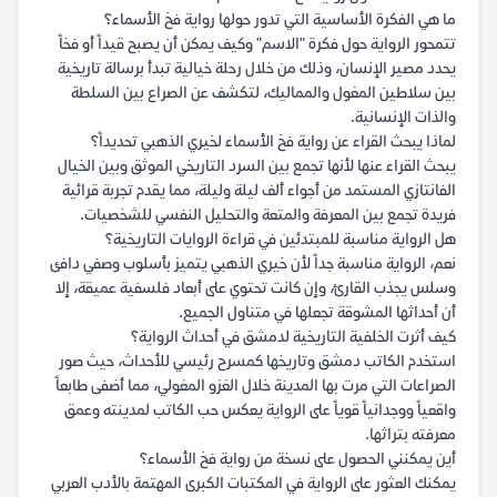
ما هي الفكرة الأساسية التي تدور حولها رواية فخ الأسماء؟
تتمحور الرواية حول فكرة "الاسم" وكيف يمكن أن يصبح قيداً أو فخاً
يحدد مصير الإنسان، وذلك من خلال رحلة خيالية تبدأ برسالة تاريخية
بين سلاطين المغول والمماليك، لتكشف عن الصراع بين السلطة
والذات الإنسانية.
لماذا يبحث القراء عن رواية فخ الأسماء لخيري الذهبي تحديداً؟
يبحث القراء عنها لأنها تجمع بين السرد التاريخي الموثق وبين الخيال
الفانتازي المستمد من أجواء ألف ليلة وليلة، مما يقدم تجربة قرائية
فريدة تجمع بين المعرفة والمتعة والتحليل النفسي للشخصيات.
هل الرواية مناسبة للمبتدئين في قراءة الروايات التاريخية؟
نعم، الرواية مناسبة جداً لأن خيري الذهبي يتميز بأسلوب وصفي دافئ
وسلس يجذب القارئ، وإن كانت تحتوي على أبعاد فلسفية عميقة، إلا
أن أحداثها المشوقة تجعلها في متناول الجميع.
كيف أثرت الخلفية التاريخية لدمشق في أحداث الرواية؟
استخدم الكاتب دمشق وتاريخها كمسرح رئيسي للأحداث، حيث صور
الصراعات التي مرت بها المدينة خلال الغزو المغولي، مما أضفى طابعاً
واقعياً ووجدانياً قوياً على الرواية يعكس حب الكاتب لمدينته وعمق
معرفته بتراثها.
أين يمكنني الحصول على نسخة من رواية فخ الأسماء؟
يمكنك العثور على الرواية في المكتبات الكبرى المهتمة بالأدب العربي