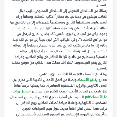
ياسمين
رسالة من السلطان المغولي إلى السلطان المملوكي تلهب خيال
الكاتب فيشرع في رحلة خيالية مجتازاً أعتاب الأمكنة، ومحلقاً وراء
أزمنة غابرة. مستنطقاً التاريخ ومستدرجاً شخصياته إلى روايات ضج بها
خياله فأترعه بأحداث هي ربما من صنعه، كلها، أو ربما جزء منها، إلا أنه
ومهما يكن من أمر؛ فإن خيري الذهبي أخذ بخيال القارئ ليرتحل في
عوالم “فخ الأسماء”، وفي أطيافها التي تجره حيناً إلى عوالم ألف ليلة،
وتارة إلى ما جاء في كتب التاريخ عند الغزو المغولي، وطوراً إلى عوالم
دافئة من خلال استرسالات الكاتب الوصفية، وأطواراً إلى عوالم
فلسفية يستطيع من خلالها قراءة الحاضر على وقع الماضي، وقراءة
التاريخ بفكر الفيلسوف. تذكر أنك حملت هذا الكتاب من موقع مكتبة
ياسمين
رواية فخ الأسماء pdf مجانا للكاتب خيري الذهبي
تعد
رواية فخ الأسماء
واحدة من أعمق الأعمال الأدبية التي تمزج بين
السرد التاريخي والرؤية الفلسفية المعاصرة، مما يجعلها مرجعاً هاماً
لكل باحث عن الجودة الأدبية. يبحث الكثير من القراء عن
تحميل رواية
فخ الأسماء pdf
للتعرف على أسلوب خيري الذهبي الفريد في استنطاق
الشخصيات التاريخية وإعادة صياغة أحداث الماضي بروح الحاضر. إن
قراءة هذا العمل تفتح آفاقاً جديدة حول فهم الصراعات الكبرى
وتأثيرها على الهوية الإنسانية عبر العصور المختلفة بأسلوب روائي