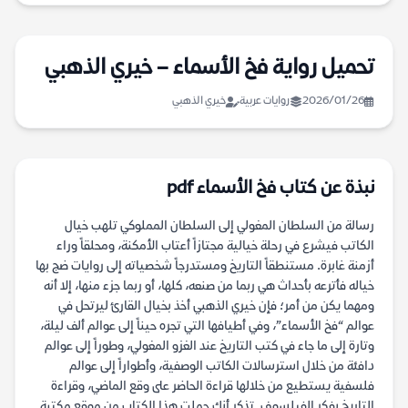
تحميل رواية فخ الأسماء – خيري الذهبي
2026/01/26
روايات عربية
خيري الذهبي
نبذة عن كتاب فخ الأسماء pdf
رسالة من السلطان المغولي إلى السلطان المملوكي تلهب خيال
الكاتب فيشرع في رحلة خيالية مجتازاً أعتاب الأمكنة، ومحلقاً وراء
أزمنة غابرة. مستنطقاً التاريخ ومستدرجاً شخصياته إلى روايات ضج بها
خياله فأترعه بأحداث هي ربما من صنعه، كلها، أو ربما جزء منها، إلا أنه
ومهما يكن من أمر؛ فإن خيري الذهبي أخذ بخيال القارئ ليرتحل في
عوالم “فخ الأسماء”، وفي أطيافها التي تجره حيناً إلى عوالم ألف ليلة،
وتارة إلى ما جاء في كتب التاريخ عند الغزو المغولي، وطوراً إلى عوالم
دافئة من خلال استرسالات الكاتب الوصفية، وأطواراً إلى عوالم
فلسفية يستطيع من خلالها قراءة الحاضر على وقع الماضي، وقراءة
التاريخ بفكر الفيلسوف. تذكر أنك حملت هذا الكتاب من موقع مكتبة