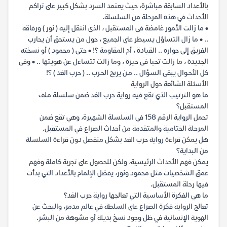
بالأعداد السابقة مباشرة، حيث يعتمد السرد بشكل كبير على تراكم
الأحداث في هذه المرحلة من السلسلة.
• ما زالت الأمور غامضة فى المستقبل ، الذى انتقل إليه ( نور ) ورفاقه
.. • ما زال التساؤل يسيطر على الجميع ، حول من يستحق أن يحارب
الفريق إلى جواره .. القيادة ، أم المقاومة ؟! • حتى ( محمود ) أو نسخته
الجديدة ، ما زالت تحيا فى حيرة ، وما زالت تتساءل عن هويتها .. • وفى
كل الأحـوال يبقى السـؤال .. مـن يربح الحـرب .. ( حرب الغد ) ؟!
الأسئلة الشائعة حول الرواية
ما هو الترتيب الذي تقع فيه رواية حرب الغد ضمن سلسلة ملف
المستقبل؟
تحمل الرواية الرقم 158 في السلسلة الشهيرة، وهي تقع ضمن
المرحلة الختامية والمتقدمة من أحداث الصراع في المستقبل.
هل يمكن قراءة رواية حرب الغد بشكل منفصل دون قراءة السلسلة
من البداية؟
يمكن فهم الأحداث الرئيسية، ولكن للحصول على تجربة كاملة وفهم
عمق الشخصيات مثل محمود ونور، يفضل الإلمام بالأعداد التي بدأت
فيها رحلة المستقبل.
ما هي الفكرة الأساسية التي تعالجها رواية حرب الغد؟
تعالج الرواية فكرة الصراع على السلطة في عالم مدمر، والبحث عن
الهوية الإنسانية في ظل وجود نسخ بديلة أو مشوهة من البشر.