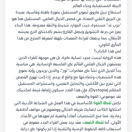
البيئة المستقبلية وبناء العالم
استطاع نبيل فاروق تصوير المستقبل بصورة باهتة وقاسية، بعيدة
عن البريق التقني المعتاد في قصص الخيال العلمي. المستقبل هنا هو
"حرب غد" مستمرة، حيث الموارد شحيحة والثقة معدومة. هذا البناء
يعزز من جرعة التشويق ويجعل القارئ يشعر بالاختناق الذي يعيشه
الأبطال، مما يدفعك لقراءة الصفحات بلهفة لمعرفة المخرج من هذا
المأزق الكوني.
لمن هذا الكتاب؟
هذه الرواية ليست مجرد تسلية عابرة، بل هي موجهة للقراء الذين
يعشقون الخيال العلمي القائم على الفلسفة الإنسانية. هي مناسبة
جداً للجيل الذي نشأ على مغامرات "نور"، والذين يريدون رؤية نضوج
هذه الشخصيات وتصادمها مع واقع لا يرحم. إذا كنت تهوى القصص
التي تمزج بين الأكشن، والتحليل النفسي، واستشراف المستقبل
المظلم (Dystopia)، فإن هذا العدد سيكون إضافة قيمة لمكتبتك.
نقد موضوعي: القوة والضعف
تكمن
نقطة القوة
الأساسية في هذا العمل في الشجاعة الأدبية التي
امتلكها الكاتب لتفكيك فريقه المثالي ووضعهم في مواقف أخلاقية
رمادية، مما منح الشخصيات أبعاداً واقعية لم نعهدها في الأعداد
الأولى. أما
نقطة الضعف
، فقد يجد بعض القراء الجدد صعوبة في
استيعاب كافة الخطوط الزمنية والتقنية إذا لم يكونوا على دراية