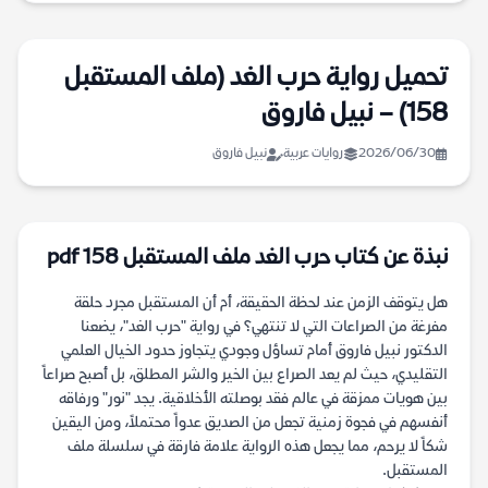
تحميل رواية حرب الغد (ملف المستقبل
158) – نبيل فاروق
2026/06/30
روايات عربية
نبيل فاروق
نبذة عن كتاب حرب الغد ملف المستقبل 158 pdf
هل يتوقف الزمن عند لحظة الحقيقة، أم أن المستقبل مجرد حلقة
مفرغة من الصراعات التي لا تنتهي؟ في رواية "حرب الغد"، يضعنا
الدكتور نبيل فاروق أمام تساؤل وجودي يتجاوز حدود الخيال العلمي
التقليدي، حيث لم يعد الصراع بين الخير والشر المطلق، بل أصبح صراعاً
بين هويات ممزقة في عالم فقد بوصلته الأخلاقية. يجد "نور" ورفاقه
أنفسهم في فجوة زمنية تجعل من الصديق عدواً محتملاً، ومن اليقين
شكاً لا يرحم، مما يجعل هذه الرواية علامة فارقة في سلسلة ملف
المستقبل.