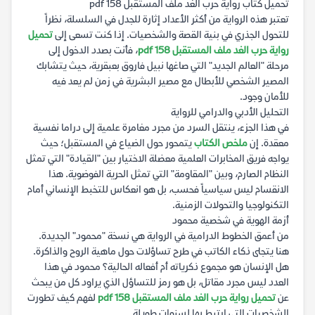
تحميل كتاب رواية حرب الغد ملف المستقبل 158 pdf
تعتبر هذه الرواية من أكثر الأعداد إثارة للجدل في السلسلة، نظراً
للتحول الجذري في بنية القصة والشخصيات. إذا كنت تسعى إلى
تحميل
رواية حرب الغد ملف المستقبل 158 pdf
، فأنت بصدد الدخول إلى
مرحلة "العالم الجديد" التي صاغها نبيل فاروق بعبقرية، حيث يتشابك
المصير الشخصي للأبطال مع مصير البشرية في زمن لم يعد فيه
للأمان وجود.
التحليل الأدبي والدرامي للرواية
في هذا الجزء، ينتقل السرد من مجرد مغامرة علمية إلى دراما نفسية
معقدة. إن
ملخص الكتاب
يتمحور حول الضياع في المستقبل؛ حيث
يواجه فريق المخابرات العلمية معضلة الاختيار بين "القيادة" التي تمثل
النظام الصارم، وبين "المقاومة" التي تمثل الحرية الفوضوية. هذا
الانقسام ليس سياسياً فحسب، بل هو انعكاس للتخبط الإنساني أمام
التكنولوجيا والتحولات الزمنية.
أزمة الهوية في شخصية محمود
من أعمق الخطوط الدرامية في الرواية هي نسخة "محمود" الجديدة.
هنا يتجلى ذكاء الكاتب في طرح تساؤلات حول ماهية الروح والذاكرة.
هل الإنسان هو مجموع ذكرياته أم أفعاله الحالية؟ محمود في هذا
العدد ليس مجرد مقاتل، بل هو رمز للتساؤل الذي يراود كل من يبحث
عن
تحميل رواية حرب الغد ملف المستقبل 158 pdf
لفهم كيف تطورت
الشخصيات التي ارتبط بها لسنوات طويلة.