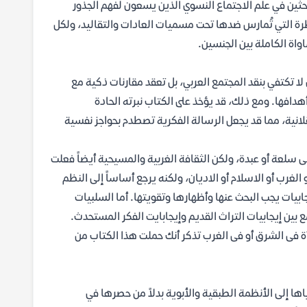
باحثين في علم الاجتماع النسوي الذين يسعون لفهم الجذور
رة التي تُمارس ضدها تحت مسميات العادات والتقاليد، ولكل
اة الكاملة بين الجنسين.
ا تكتفي بنقد المجتمع العربي، بل تعقد مقارنات ذكية مع
دافها. ومع ذلك، قد يؤخذ على الكتاب نبرته الحادة
قلانية، مما قد يجعل الرسالة الفكرية تصطدم بحواجز نفسية
لى سلعة أو عبدة، ولكن الثقافة الغربية والمسيحية أيضاً فعلت
الغرب أو الاسلام أو الاديان، ولكنه يرجع أساساً إلى النظم
ابيات يجب البحث عنها وأظهارها وتقويتها. أما السلبيات
ع بين إيجابيات التراث القديم وإيجابايت الفكر المستحدث.
مرأة فى الشرق أو فى الغرب تذكر أنك حملت هذا الكتاب من
اها إلى الأنظمة الطبقية والأبوية بدلاً من حصرها في