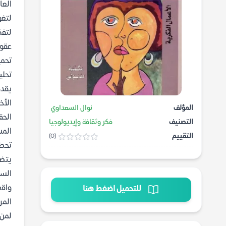
العا
لتغو
لتفك
عقود
تحمي
تحلي
يقدم
الأخ
المؤلف
نوال السعداوي
الحق
التصنيف
فكر وثقافة وإيديولوجيا
المس
التقييم
(0)
تحطي
يتض
السع
واقع
للتحميل اضغط هنا
المر
لمن 