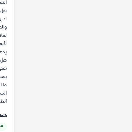
التف
هل ي
لا ي
والم
لماذ
لأنه
يجعل
هل ي
نعم،
بعمق
ما الف
النس
أنظا
كلما
# 