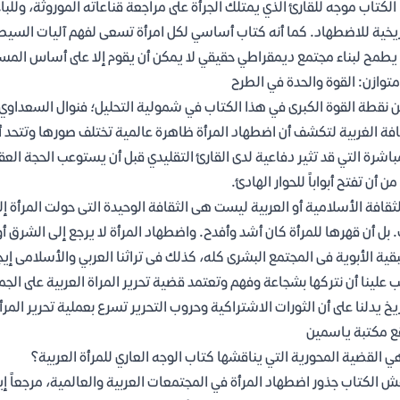
الكتاب موجه للقارئ الذي يمتلك الجرأة على مراجعة قناعاته الموروثة، ولل
ريخية للاضطهاد. كما أنه كتاب أساسي لكل امرأة تسعى لفهم آليات السيط
يطمح لبناء مجتمع ديمقراطي حقيقي لا يمكن أن يقوم إلا على أساس المساو
متوازن: القوة والحدة في الطرح
 نقطة القوة الكبرى في هذا الكتاب في شمولية التحليل؛ فنوال السعداوي ل
افة الغربية لتكشف أن اضطهاد المرأة ظاهرة عالمية تختلف صورها وتتحد أه
باشرة التي قد تثير دفاعية لدى القارئ التقليدي قبل أن يستوعب الحجة الع
 من أن تفتح أبواباً للحوار الهادئ.
لثقافة الأسلامية أو العربية ليست هى الثقافة الوحيدة التى حولت المرأة إ
 بل أن قهرها للمرأة كان أشد وأفدح. واضطهاد المرأة لا يرجع إلى الشرق أو 
قية الأبوية فى المجتمع البشرى كله، كذلك فى تراثنا العربي والأسلامى إيج
 علينا أن نتركها بشجاعة وفهم وتعتمد قضية تحرير المراة العربية على الجم
ريخ يدلنا على أن الثورات الاشتراكية وحروب التحرير تسرع بعملية تحرير ال
 مكتبة ياسمين
ي القضية المحورية التي يناقشها كتاب الوجه العاري للمرأة العربية؟
ش الكتاب جذور اضطهاد المرأة في المجتمعات العربية والعالمية، مرجعاً إي