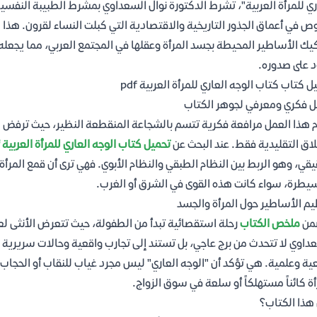
ري للمرأة العربية"، تشرط الدكتورة نوال السعداوي بمشرط الطبيبة النفسي
ص في أعماق الجذور التاريخية والاقتصادية التي كبلت النساء لقرون. هذ
يك الأساطير المحيطة بجسد المرأة وعقلها في المجتمع العربي، مما يجعله ع
 على صدوره.
ل كتاب كتاب الوجه العاري للمرأة العربية pdf
ل فكري ومعرفي لجوهر الكتاب
 هذا العمل مرافعة فكرية تتسم بالشجاعة المنقطعة النظير، حيث ترفض ال
لاق التقليدية فقط. عند البحث عن
تحميل كتاب الوجه العاري للمرأة العربية pdf
يقي، وهو الربط بين النظام الطبقي والنظام الأبوي. فهي ترى أن قمع المرأ
يطرة، سواء كانت هذه القوى في الشرق أو الغرب.
م الأساطير حول المرأة والجسد
من
ملخص الكتاب
رحلة استقصائية تبدأ من الطفولة، حيث تتعرض الأنثى لعم
داوي لا تتحدث من برج عاجي، بل تستند إلى تجارب واقعية وحالات سريرية 
ية وعلمية. هي تؤكد أن "الوجه العاري" ليس مجرد غياب للنقاب أو الحجاب، 
أة كائناً مستهلكاً أو سلعة في سوق الزواج.
هذا الكتاب؟