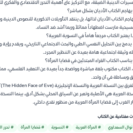
سيرات الدينية الضيقة، مع التركيز على أهمية التحرر الاقتصادي والفكري للم
هاجم الكتاب الأديان بشكل مباشر؟
هاجم الكتاب الأديان لذاتها، بل ينتقد التأويلات الذكورية للنصوص الدينية 
سيحية مارست اضطهاداً مماثلاً وربما أشد ضد النساء.
ا يعتبر الكتاب مرجعاً هاماً في النسوية العربية؟
 يدمج بين التحليل النفسي الطبي والبحث الاجتماعي التاريخي، ويقدم رؤية 
ه وثيقة اجتماعية هامة بعيدة عن التنظير المجرد.
ناسب الكتاب القراء المبتدئين في قضايا المرأة؟
 الكتاب مكتوب بلغة مباشرة وواضحة جداً بعيدة عن التعقيد الفلسفي، مما يج
 وبساطة في آن واحد.
رق بين النسخة العربية والنسخة الإنجليزية (The Hidden Face of Eve)؟
خة العربية هي الأصلية وتعبر عن السياق المحلي بشكل أدق، بينما النس
ر الغرب إلى قضايا المرأة العربية من منظور نقدي داخلي.
ت مفتاحية عن الكتاب
نوال السعداوي
# المرأة العربية
# النسوية
# قضايا المرأة
# تحرر ال