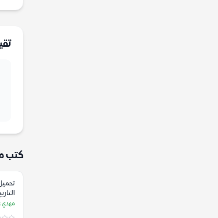
تقي
كتب م
تحميل
التاري
مهدي ع