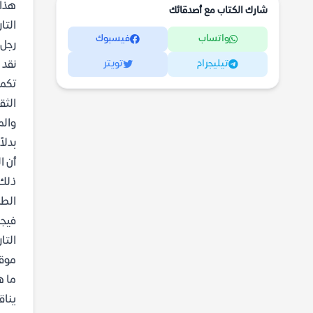
هذا 
شارك الكتاب مع أصدقائك
التا
واتساب
فيسبوك
رجل 
تيليجرام
تويتر
نقد 
تكمن
الثق
والم
بدلاً
أن ا
ذلك.
الطب
فيجب
التا
موقع
ما ه
يناق