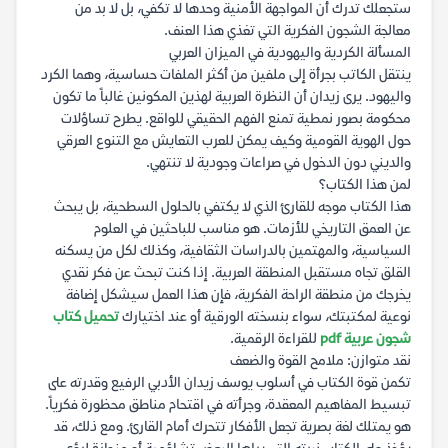
ستجعلك تدرك أن المواجهة الأمنية وحدها لا تكفي، بل لا بد من
معالجة الشجون الفكرية التي تغذي هذا العنف.
المسألة الكردية واليهودية في الميزان العربي
ينتقل الكاتب بجرأة إلى ملفين من أكثر الملفات حساسية، وهما الكرد
واليهود. يرى زيدان أن النظرة العربية لهذين المكونين غالباً ما تكون
محكومة بصور نمطية تمنع الفهم الحقيقي للواقع. يطرح تساؤلات
حول الهوية القومية وكيف يمكن للعرب التعايش مع التنوع العرقي
والديني دون الدخول في صراعات وجودية لا تنتهي.
لمن هذا الكتاب؟
هذا الكتاب موجه للقارئ الذي لا يكتفي بالحلول السطحية، بل يبحث
عن العمق التاريخي للأزمات. هو مناسب للباحثين في العلوم
السياسية، والمهتمين بالدراسات الثقافية، وكذلك لكل من يسكنه
القلق تجاه مستقبل المنطقة العربية. إذا كنت تبحث عن فكر نقدي
يخرجك من منطقة الراحة الفكرية، فإن هذا العمل سيشكل إضافة
نوعية لمكتبتك، سواء بنسخته الورقية أو عند اختيارك
تحميل كتاب
شجون عربية pdf
للقراءة الرقمية.
نقد متوازن: ملامح القوة والضعف
تكمن قوة الكتاب في أسلوب يوسف زيدان الأدبي الرفيع وقدرته على
تبسيط المفاهيم المعقدة، وجرأته في اقتحام مناطق محظورة فكرياً.
هو يمتلك لغة بصرية تجعل الأفكار تتحرك أمام القارئ. ومع ذلك، قد