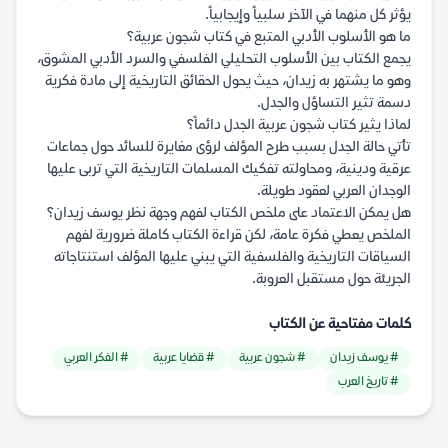
يؤثر كل منهما في الآخر سلبياً وإيجابياً.
ما هو الأسلوب الأدبي المتبع في كتاب شجون عربية؟
يجمع الكتاب بين الأسلوب التحليلي الفلسفي والسرد الأدبي المشوق،
وهو ما يشتهر به زيدان، حيث يحول الحقائق التاريخية إلى مادة فكرية
دسمة تثير التساؤل والجدل.
لماذا يثير كتاب شجون عربية الجدل دائماً؟
تأتي حالة الجدل بسبب طرح المؤلف لرؤى مغايرة للسائد حول جماعات
عرقية ودينية، ومحاولته تفكيك المسلمات التاريخية التي تربى عليها
الوجدان العربي لعقود طويلة.
هل يمكن الاعتماد على ملخص الكتاب لفهم وجهة نظر يوسف زيدان؟
الملخص يعطي فكرة عامة، لكن قراءة الكتاب كاملة ضرورية لفهم
السياقات التاريخية والفلسفية التي يبني عليها المؤلف استنتاجاته
الجريئة حول مستقبل العروبة.
كلمات مفتاحية عن الكتاب
# يوسف زيدان
# شجون عربية
# قضايا عربية
# الفكر العربي
# تاريخ العرب