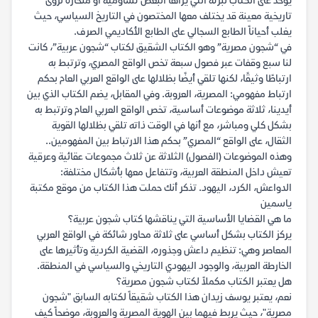
يؤخذ على الكتاب نبرته التي يراها البعض تشاؤمية أو منحازة لرؤى
تاريخية معينة قد يختلف معها المختصون في التاريخ السياسي، حيث
يغلب أحياناً الطابع السجالي على الطابع الأكاديمي الصرف.
في “شجون مصرية” وهو الكتاب الشقيق لكتاب “شجون عربية”، كانت
لنا سبع وقفات عبر فصول سبعة تخص الواقع المصري، وترتبط به
ارتباطًا وثيقًا، لكنها تلقي أيضًا بظلالها على الواقع العربي العام بحكم
ارتباط مفهومي: المصرية، العروبة. وفي المقابل، يضم الكتاب الذي بين
أيدينا، ثلاثة موضوعات أساسية، تخص الواقع العربي العام وترتبط به
بشكل كلي ومباشر، مع أنها في الوقت ذاته تلقي بظلالها القوية
الثقال، على الواقع “المصري” بحكم هذا الارتباط بين المفهومين..
وهذه الموضوعات (الفصول) الثلاثة عن ثلاث مجموعات عقائية وعرقية
تعيش داخل المنطقة العربية، وتتفاعل معها بأشكال مختلفة:
الدواعش، الكرد، اليهود. تذكر أنك حملت هذا الكتاب من موقع مكتبة
ياسمين
ما هي القضايا الأساسية التي يناقشها كتاب شجون عربية؟
يركز الكتاب بشكل أساسي على ثلاثة محاور شائكة في الواقع العربي
المعاصر وهي: تنظيم داعش وجذوره، القضية الكردية وتأثيرها على
الخارطة العربية، والوجود اليهودي التاريخي والسياسي في المنطقة.
هل يعتبر الكتاب مكملاً لكتاب شجون مصرية؟
نعم، يعتبر يوسف زيدان هذا الكتاب شقيقاً لكتابه السابق "شجون
مصرية"، حيث يربط فيهما بين الهوية المصرية والعروبة، موضحاً كيف