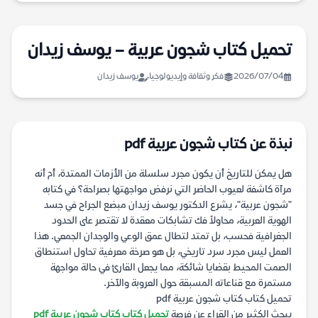
تحميل كتاب شجون عربية – يوسف زيدان
2026/07/04
فكر وثقافة وإيديولوجيا
يوسف زيدان
نبذة عن كتاب شجون عربية pdf
هل يمكن للتاريخ أن يكون مجرد سلسلة من الأزمات الممتدة، أم أنه
مرآة كاشفة لعيوب الحاضر التي نرفض مواجهتها بصراحة؟ في كتابه
"شجون عربية"، يشرع الدكتور يوسف زيدان مبضع الجراح في جسد
الهوية العربية، محاولاً فك تشابكات معقدة لا تقتصر على الحدود
الجغرافية فحسب، بل تمتد لتطال عمق الوعي والوجدان الجمعي. هذا
العمل ليس مجرد سرد تاريخي، بل هو صرخة معرفية تحاول استنطاق
الصمت المحيط بقضايا شائكة، مما يجعل القارئ في حالة مواجهة
مستمرة مع قناعاته المسبقة حول العروبة والآخر.
تحميل كتاب كتاب شجون عربية pdf
يبحث الكثير من القراء عن فرصة
تحميل كتاب كتاب شجون عربية pdf