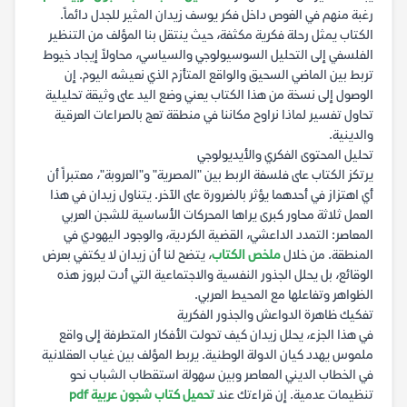
رغبة منهم في الغوص داخل فكر يوسف زيدان المثير للجدل دائماً.
الكتاب يمثل رحلة فكرية مكثفة، حيث ينتقل بنا المؤلف من التنظير
الفلسفي إلى التحليل السوسيولوجي والسياسي، محاولاً إيجاد خيوط
تربط بين الماضي السحيق والواقع المتأزم الذي نعيشه اليوم. إن
الوصول إلى نسخة من هذا الكتاب يعني وضع اليد على وثيقة تحليلية
تحاول تفسير لماذا نراوح مكاننا في منطقة تعج بالصراعات العرقية
والدينية.
تحليل المحتوى الفكري والأيديولوجي
يرتكز الكتاب على فلسفة الربط بين "المصرية" و"العروبة"، معتبراً أن
أي اهتزاز في أحدهما يؤثر بالضرورة على الآخر. يتناول زيدان في هذا
العمل ثلاثة محاور كبرى يراها المحركات الأساسية للشجن العربي
المعاصر: التمدد الداعشي، القضية الكردية، والوجود اليهودي في
المنطقة. من خلال
ملخص الكتاب
، يتضح لنا أن زيدان لا يكتفي بعرض
الوقائع، بل يحلل الجذور النفسية والاجتماعية التي أدت لبروز هذه
الظواهر وتفاعلها مع المحيط العربي.
تفكيك ظاهرة الدواعش والجذور الفكرية
في هذا الجزء، يحلل زيدان كيف تحولت الأفكار المتطرفة إلى واقع
ملموس يهدد كيان الدولة الوطنية. يربط المؤلف بين غياب العقلانية
في الخطاب الديني المعاصر وبين سهولة استقطاب الشباب نحو
تنظيمات عدمية. إن قراءتك عند
تحميل كتاب شجون عربية pdf