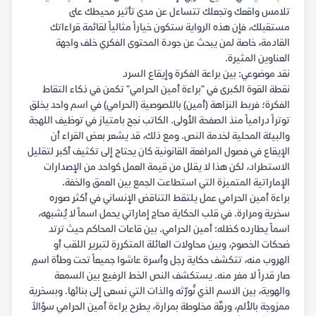
تلامس واقعك وتجعلك تتساءل عن مدى تأثير محيطك على
مستقبلك، فإن هذه الرواية ستكون خياراً مثالياً لقائمة قراءاتك
القادمة، خاصة لمن يبحث عن جودة المحتوى الفكري خلف واجهة
العناوين المثيرة.
نقد موضوعي: بين براعة الفكرة وإيقاع السرد
نقطة القوة الكبرى في "براءة أمين الحرامي" تكمن في ذكاء التقاط
الفكرة؛ فربط النزاهة (أمين) باللصوصية (الحرامي) في اسم واحد يخلق
توتراً درامياً منذ الصفحة الأولى. الكاتب نجح بامتياز في توظيف اللهجة
والبيئة المحلية لخدمة النص. ومع ذلك، قد يشعر بعض القراء أن
الإيقاع في فصول المرافعة القانونية كان يحتاج إلى تكثيف أكبر لتقليل
الاستطراد، لكن هذا لا يقلل من قيمة العمل كواحد من الإصدارات
الإماراتية المتميزة التي استطاعت الجمع بين العمق والخفة.
براءة أمين الحرامي عمل يلتقط التناقض الإنساني في أكثر صوره
سخرية ومرارة. في قلب الحكاية محامٍ إماراتي يحمل اسماً لا يُشبهه،
اسماً يطارده كظله: أمين الحرامي. بين قاعات المحاكم حيث ترتد
ضحكات الخصوم، وبين محاولات العائلة المتكررة لتبرير اللقب أو
الهروب منه، تتكشف حكاية رجل وأسرة عاشوا جميعاً تحت وطأة اسمٍ
صار قدراً لا مفر منه. يستكشف النص الخط الرفيع بين السمعة
والهوية، بين الاسم الذي نُورّثه والذات التي نسعى إلى بنائها. وبسخرية
ممزوجة بالألم، ورقّة مخلوطة بمرارة، يطرح براءة أمين الحرامي سؤالاً