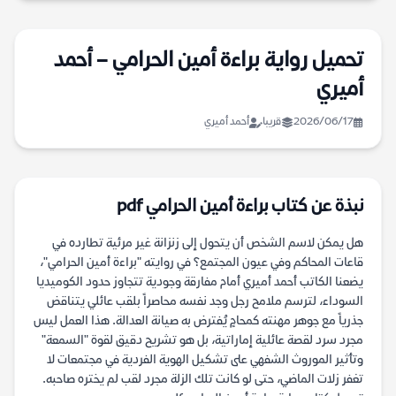
تحميل رواية براءة أمين الحرامي – أحمد
أميري
2026/06/17
قريبا
أحمد أميري
نبذة عن كتاب براءة أمين الحرامي pdf
هل يمكن لاسم الشخص أن يتحول إلى زنزانة غير مرئية تطارده في
قاعات المحاكم وفي عيون المجتمع؟ في روايته "براءة أمين الحرامي"،
يضعنا الكاتب أحمد أميري أمام مفارقة وجودية تتجاوز حدود الكوميديا
السوداء، لترسم ملامح رجل وجد نفسه محاصراً بلقب عائلي يتناقض
جذرياً مع جوهر مهنته كمحامٍ يُفترض به صيانة العدالة. هذا العمل ليس
مجرد سرد لقصة عائلية إماراتية، بل هو تشريح دقيق لقوة "السمعة"
وتأثير الموروث الشفهي على تشكيل الهوية الفردية في مجتمعات لا
تغفر زلات الماضي، حتى لو كانت تلك الزلة مجرد لقب لم يختره صاحبه.