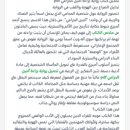
تحميل كتاب رواية براءة أمين الحرامي pdf
تحليل الصراع بين الهوية واللقب في الرواية
تتمحور الرواية حول شخصية المحامي الذي يحمل اسماً يثير الضحك
والريبة في آن واحد؛ "أمين الحرامي". من خلال هذا الاسم، ينسج أحمد
أميري خيوط حكاية تتأرجح بين الألم والسخرية، حيث يسعى الباحثون
عن
ملخص الكتاب
إلى فهم كيف يمكن للإنسان أن يثبت براءته من
تهمة لم يرتكبها سوى أنه ورث اسماً يوحي بها. الرواية تغوص في عمق
المجتمع الإماراتي، مستعرضةً التحولات الاجتماعية وكيفية تعامل
الأفراد مع "الوصمة" الاجتماعية التي قد تلتصق بالعائلة لأجيال.
البناء الدرامي والسخرية السوداء
يتميز أسلوب أميري بالقدرة على تحويل المأساة الشخصية إلى مادة
أدبية دسمة تثير التفكير. إن الرغبة في
تحميل رواية براءة أمين
الحرامي pdf
غالباً ما تنبع من الفضول لمعرفة كيف سينتصر البطل على
ثقل اسمه في بيئة مهنية حساسة مثل المحاماة. الكاتب لا يكتفي
برصد الأحداث، بل يغوص في نفسية البطل الذي يشعر بالحرج الدائم،
محاولاً بناء جدار من النزاهة ليحتمي به من شظايا لقبه، مما يجعل
النص دراسة سوسيولوجية مغلفة بإطار روائي جذاب.
لمن هذا الكتاب؟
هذا الكتاب موجه للقراء الذين يميلون إلى الأدب الواقعي الممزوج
بنكهة ساخرة، ولأولئك المهتمين بالقضايا التي تمس الهوية والتقاليد
الاجتماعية في الخليج العربي. إذا كنت تبحث عن قصة إنسانية عميقة