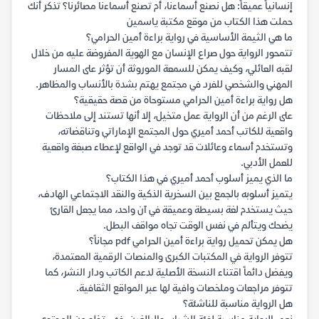
إنسانياً عميقاً: هل نصنع أسماءنا، أم تصنع أسماءنا مصائرنا؟ تذكر أنك
حملت هذا الكتاب من موقع مكتبة ياسمين
ما هي الثيمة الأساسية في رواية براءة أمين الحرامي؟
تتمحور الرواية حول صراع الإنسان مع الهوية المفروضة عليه من خلال
لقبه العائلي، وكيف يمكن للسمعة الموروثة أن تؤثر على المسار
المهني والشخصي للفرد في مجتمع يهتم بشدة بالأنساب والمظاهر.
هل رواية براءة أمين الحرامي مستوحاة من قصة حقيقية؟
على الرغم من أن الرواية عمل متخيل، إلا أنها تستند إلى ملاحظات
واقعية للكاتب أحمد أميري حول المجتمع الإماراتي وتناقضاته،
وتستخدم أسماء وعائلات قد توجد في الواقع لإعطاء صبغة واقعية
للعمل الأدبي.
ما الذي يميز أسلوب أحمد أميري في هذا الكتاب؟
يتميز أسلوبه بالجمع بين السخرية الذكية والنقد الاجتماعي الهادف،
حيث يستخدم لغة بسيطة وعميقة في آن واحد، مما يجعل القارئ
يضحك ويتألم في نفس الوقت تجاه مواقف البطل.
هل يمكن تحميل رواية براءة أمين الحرامي pdf مجاناً؟
تتوفر الرواية في المكتبات الكبرى والمنصات الرقمية المعتمدة،
ويفضل دائماً اقتناء النسخة الأصلية لدعم الكاتب ودار النشر، كما
تتوفر مراجعات وملخصات وافية لها عبر المواقع الثقافية.
هل الرواية مناسبة للناشئة؟