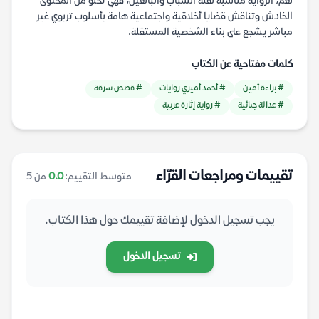
نعم، الرواية مناسبة لفئة الشباب والبالغين، فهي تخلو من المحتوى
الخادش وتناقش قضايا أخلاقية واجتماعية هامة بأسلوب تربوي غير
مباشر يشجع على بناء الشخصية المستقلة.
كلمات مفتاحية عن الكتاب
# براءة أمين
# أحمد أميري روايات
# قصص سرقة
# عدالة جنائية
# رواية إثارة عربية
تقييمات ومراجعات القرّاء
متوسط التقييم:
0.0
من 5
يجب تسجيل الدخول لإضافة تقييمك حول هذا الكتاب.
تسجيل الدخول